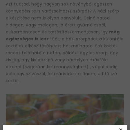
Azt tudtad, hogy nagyon sok növényből egészen
könnyedén te is varázsolhatsz szörpöt? A házi szörp
elkészítése nem is olyan bonyolult. Csinálhatod
hidegen, vagy melegen, jó érett gyümölcsből,
cukormentesen és tartósítószermentesen, így
még
egészséges is lesz!
Sőt, a házi szörpödet a különféle
koktélok elkészítéséhez is használhatod. Sok koktél
recept található a neten, például egy kis szörp, egy
kis jég, egy kis pezsgő vagy bármilyen másféle
alkohol (szigorúan kis mennyiségben) , végül pedig
bele egy szívószál, és máris kész a finom, üdítő ízű
koktél.
×