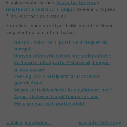
A legközelebbi témánk:
Asztalteríték – egy
felejthetetlen kertiparti alapja
Gyere el újra július
7-én, vasárnap és olvasd el!
Ha kíváncsi vagy a kerti parti cikksorozat korábban
megjelent írásaira, itt elérheted:
Ha nyár, akkor kerti parti! De mi legyen az
apropó?
Hogyan válaszd ki a kerti party időpontját?
Kertiparti költségvetés? Mutatjuk, hogyan
állítsd össze!
Vendéglista a kertipartira? Mostantól
gyerekjáték!
Milyen kerti dekoráció illik a nyári partihoz?
A party helyszín kialakítása a kertben
Mik a jó nyári kerti parti ételek?
← Mik a jó nyári kerti
Asztalteríték – egy