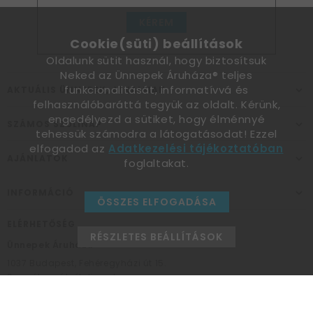
KÉREM
Cookie(süti) beállítások
Oldalunk sütit használ, hogy biztosítsuk
Neked az Ünnepek Áruháza® teljes
funkcionalitását, informatívvá és
AKTUÁLIS ÜNNEPEK, ALKALMAK
felhasználóbaráttá tegyük az oldalt. Kérünk,
engedélyezd a sütiket, hogy élménnyé
SZÁMOS SZÜLINAP
tehessük számodra a látogatásodat! Ezzel
elfogadod az
Adatkezelési tájékoztatóban
AJÁNLATOK
foglaltakat.
INFORMÁCIÓ
ÖSSZES ELFOGADÁSA
ELÉRHETŐSÉG
RÉSZLETES BEÁLLÍTÁSOK
Ünnepek Áruháza
1037
Budapest,
Fehéregyházi út 15.
Személyes átvételi pont
NYITVATARTÁS