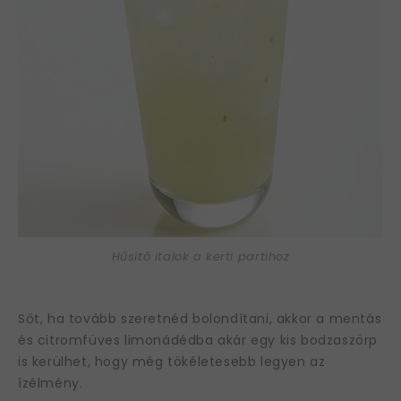
Hűsítő italok a kerti partihoz
Sőt, ha tovább szeretnéd bolondítani, akkor a mentás
és citromfüves limonádédba akár egy kis bodzaszörp
is kerülhet, hogy még tökéletesebb legyen az
ízélmény.