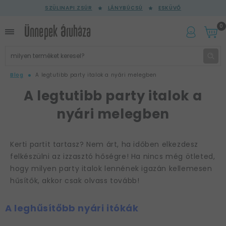
SZÜLINAPI ZSÚR
LÁNYBÚCSÚ
ESKÜVŐ
0
Blog
A legtutibb party italok a nyári melegben
A legtutibb party italok a
nyári melegben
Kerti partit tartasz? Nem árt, ha időben elkezdesz
felkészülni az izzasztó hőségre! Ha nincs még ötleted,
hogy milyen party italok lennének igazán kellemesen
hűsítők, akkor csak olvass tovább!
A leghűsítőbb nyári itókák