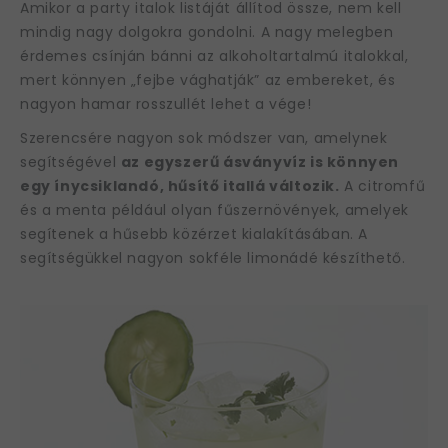
Amikor a party italok listáját állítod össze, nem kell
mindig nagy dolgokra gondolni. A nagy melegben
érdemes csínján bánni az alkoholtartalmú italokkal,
mert könnyen „fejbe vághatják” az embereket, és
nagyon hamar rosszullét lehet a vége!
Szerencsére nagyon sok módszer van, amelynek
segítségével
az egyszerű ásványvíz is könnyen
egy ínycsiklandó, hűsítő itallá változik.
A citromfű
és a menta például olyan fűszernövények, amelyek
segítenek a hűsebb közérzet kialakításában. A
segítségükkel nagyon sokféle limonádé készíthető.