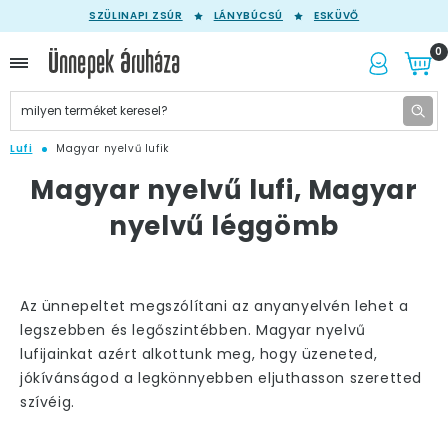
SZÜLINAPI ZSÚR
LÁNYBÚCSÚ
ESKÜVŐ
0
Lufi
Magyar nyelvű lufik
Magyar nyelvű lufi, Magyar
nyelvű léggömb
Az ünnepeltet megszólítani az anyanyelvén lehet a
legszebben és legőszintébben. Magyar nyelvű
lufijainkat azért alkottunk meg, hogy üzeneted,
jókívánságod a legkönnyebben eljuthasson szeretted
szívéig.