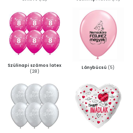
Szülinapi számos latex
Lánybúcsú
(5)
(28)