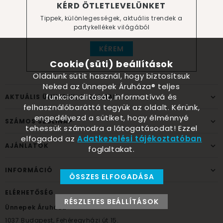
KÉRD ÖTLETLEVELÜNKET
Tippek, különlegességek, aktuális trendek a
partykellékek világából
KÉREM
Cookie(süti) beállítások
Oldalunk sütit használ, hogy biztosítsuk
Neked az Ünnepek Áruháza® teljes
funkcionalitását, informatívvá és
AKTUÁLIS ÜNNEPEK, ALKALMAK
felhasználóbaráttá tegyük az oldalt. Kérünk,
engedélyezd a sütiket, hogy élménnyé
SZÁMOS SZÜLINAP
tehessük számodra a látogatásodat! Ezzel
elfogadod az
Adatkezelési tájékoztatóban
AJÁNLATOK
foglaltakat.
INFORMÁCIÓ
ÖSSZES ELFOGADÁSA
ELÉRHETŐSÉG
RÉSZLETES BEÁLLÍTÁSOK
Ünnepek Áruháza
1037
Budapest,
Fehéregyházi út 15.