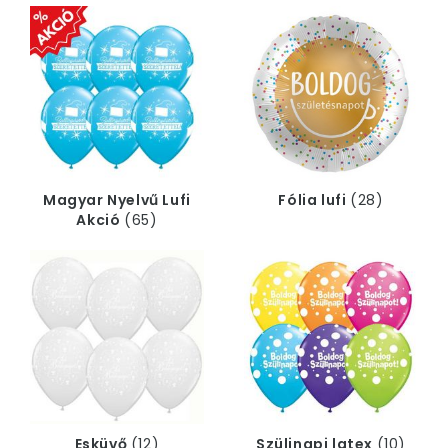
Magyar Nyelvű Lufi
Fólia lufi
(28)
Akció
(65)
Esküvő
(12)
Szülinapi latex
(10)