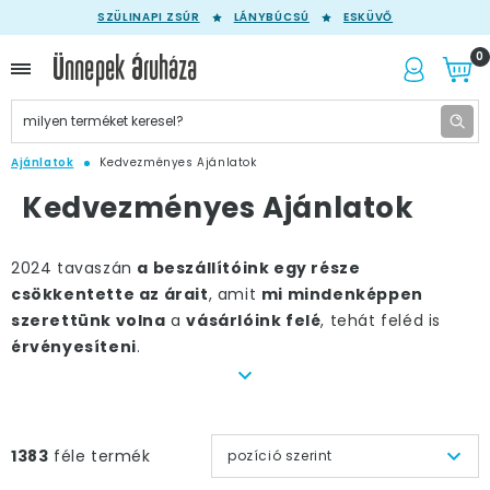
SZÜLINAPI ZSÚR
LÁNYBÚCSÚ
ESKÜVŐ
0
Ajánlatok
Kedvezményes Ajánlatok
Kedvezményes Ajánlatok
2024 tavaszán
a beszállítóink egy része
csökkentette az árait
, amit
mi mindenképpen
szerettünk volna
a
vásárlóink felé
, tehát feléd is
érvényesíteni
.
Így jött létre a
kedvezményes ajánlat
kategória
, ahol
a már megszokott
és megszeretett
termékeinket
találod
, csak
10-20-,
vagy akár
30 %-al kedvezőbb
áron.
1383
féle termék
pozíció szerint
Nem csalás, nem ámítás,
ezeknek
a termékeknek