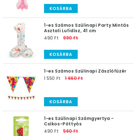
KOSÁRBA
1-es Számos Szülinapi Party Mintás
Asztali Lufidísz, 41 cm
490 Ft
990 Ft
KOSÁRBA
1-es Számos Szülinapi Zászlófüzér
1 550 Ft
1 660 Ft
KOSÁRBA
1-es Szülinapi Számgyertya -
Csíkos-Pöttyös
490 Ft
560 Ft