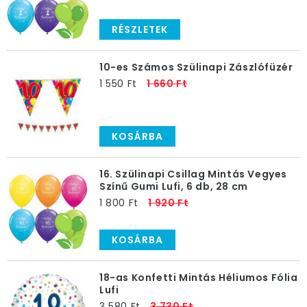
RÉSZLETEK
10-es Számos Szülinapi Zászlófüzér
1 550 Ft
1 660 Ft
KOSÁRBA
16. Szülinapi Csillag Mintás Vegyes
Színű Gumi Lufi, 6 db, 28 cm
1 800 Ft
1 920 Ft
KOSÁRBA
18-as Konfetti Mintás Héliumos Fólia
Lufi
3 580 Ft
3 730 Ft