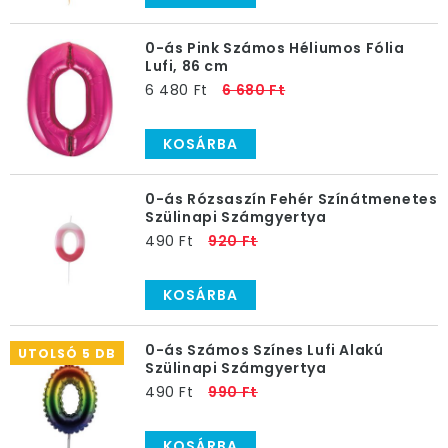
0-ás Pink Számos Héliumos Fólia
Lufi, 86 cm
6 480 Ft
6 680 Ft
KOSÁRBA
0-ás Rózsaszín Fehér Színátmenetes
Szülinapi Számgyertya
490 Ft
920 Ft
KOSÁRBA
0-ás Számos Színes Lufi Alakú
UTOLSÓ 5 DB
Szülinapi Számgyertya
490 Ft
990 Ft
KOSÁRBA