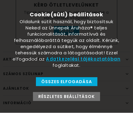
KÉRD ÖTLETLEVELÜNKET
Tippek, különlegességek, aktuális trendek a
Cookie(süti) beállítások
partykellékek világából
Oldalunk sütit használ, hogy biztosítsuk
Neked az Ünnepek Áruháza® teljes
KÉREM
funkcionalitását, informatívvá és
felhasználóbaráttá tegyük az oldalt. Kérünk,
engedélyezd a sütiket, hogy élménnyé
tehessük számodra a látogatásodat! Ezzel
elfogadod az
Adatkezelési tájékoztatóban
AKTUÁLIS ÜNNEPEK, ALKALMAK
foglaltakat.
SZÁMOS SZÜLINAP
ÖSSZES ELFOGADÁSA
AJÁNLATOK
RÉSZLETES BEÁLLÍTÁSOK
INFORMÁCIÓ
ELÉRHETŐSÉG
Ünnepek Áruháza
1037
Budapest,
Fehéregyházi út 15.