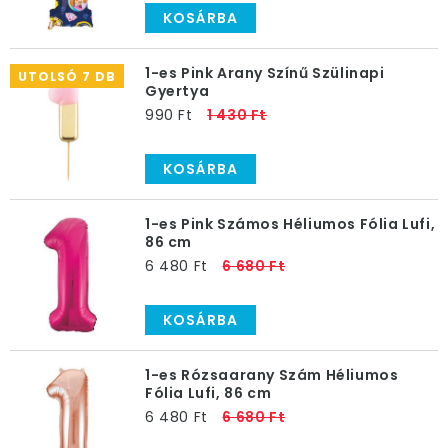
KOSÁRBA
1-es Pink Arany Színű Szülinapi
UTOLSÓ 7 DB
Gyertya
990 Ft
1 430 Ft
KOSÁRBA
1-es Pink Számos Héliumos Fólia Lufi,
86 cm
6 480 Ft
6 680 Ft
KOSÁRBA
1-es Rózsaarany Szám Héliumos
Fólia Lufi, 86 cm
6 480 Ft
6 680 Ft