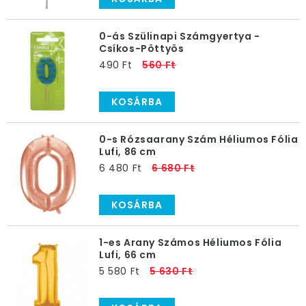
0-ás Szülinapi Számgyertya -
Csíkos-Pöttyös
490 Ft
560 Ft
KOSÁRBA
0-s Rózsaarany Szám Héliumos Fólia
Lufi, 86 cm
6 480 Ft
6 680 Ft
KOSÁRBA
1-es Arany Számos Héliumos Fólia
Lufi, 66 cm
5 580 Ft
5 630 Ft