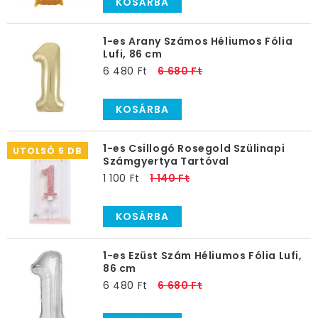
KOSÁRBA
1-es Arany Számos Héliumos Fólia
Lufi, 86 cm
6 480 Ft
6 680 Ft
KOSÁRBA
1-es Csillogó Rosegold Szülinapi
UTOLSÓ 5 DB
Számgyertya Tartóval
1 100 Ft
1 140 Ft
KOSÁRBA
1-es Ezüst Szám Héliumos Fólia Lufi,
86 cm
6 480 Ft
6 680 Ft