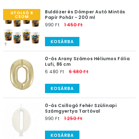
tartósan lecsökkentettük az árát
.
Buldózer és Dömper Autó Mintás
UTOLSÓ 8
CSOM
Papír Pohár - 200 ml
990 Ft
1 450 Ft
KOSÁRBA
0-ás Arany Számos Héliumos Fólia
Lufi, 86 cm
6 480 Ft
6 680 Ft
KOSÁRBA
0-ás Csillogó Fehér Szülinapi
Számgyertya Tartóval
990 Ft
1 250 Ft
KOSÁRBA