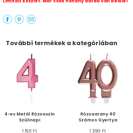
Limitált készlet. Már csak néhány darab van belőle!
További termékek a kategóriában
4-es Metál Rózsaszín
Rózsaarany 40
Szülinapi
Számos Gyertya
Számgyertya
1 150 Ft
1 390 Ft