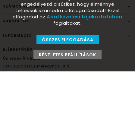
engedélyezd a sütiket, hogy élménnyé
SZÁMOS SZÜLINAP
tehessük számodra a látogatásodat! Ezzel
elfogadod az
Adatkezelési tájékoztatóban
AJÁNLATOK
foglaltakat.
INFORMÁCIÓ
ÖSSZES ELFOGADÁSA
ELÉRHETŐSÉG
RÉSZLETES BEÁLLÍTÁSOK
Ünnepek Áruháza
1037
Budapest,
Fehéregyházi út 15.
Személyes átvételi pont
NYITVATARTÁS
Kedd - Péntek: 10:00 - 18:00
Szombat: 9:00 - 14:00
Hétfő, vasárnap: ZÁRVA
+36 30 984 6955
unnepekaruhaza@bwh.hu