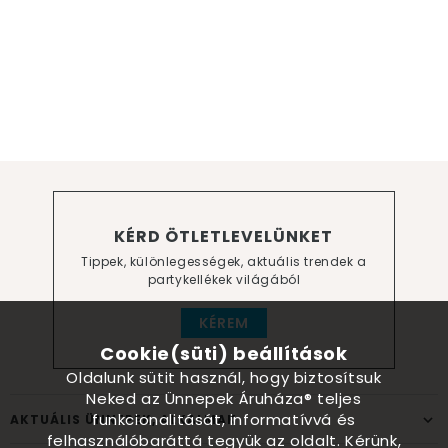
KÉRD ÖTLETLEVELÜNKET
Tippek, különlegességek, aktuális trendek a
partykellékek világából
KÉREM
Cookie(süti) beállítások
Oldalunk sütit használ, hogy biztosítsuk
Neked az Ünnepek Áruháza® teljes
funkcionalitását, informatívvá és
AKTUÁLIS ÜNNEPEK, ALKALMAK
felhasználóbaráttá tegyük az oldalt. Kérünk,