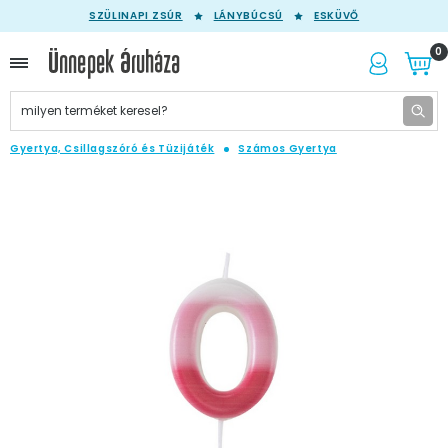
SZÜLINAPI ZSÚR
LÁNYBÚCSÚ
ESKÜVŐ
0
Gyertya, Csillagszóró és Tüzijáték
Számos Gyertya