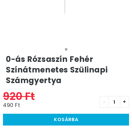
0-ás Rózsaszín Fehér
Színátmenetes Szülinapi
Számgyertya
920 Ft
-
+
490 Ft
KOSÁRBA