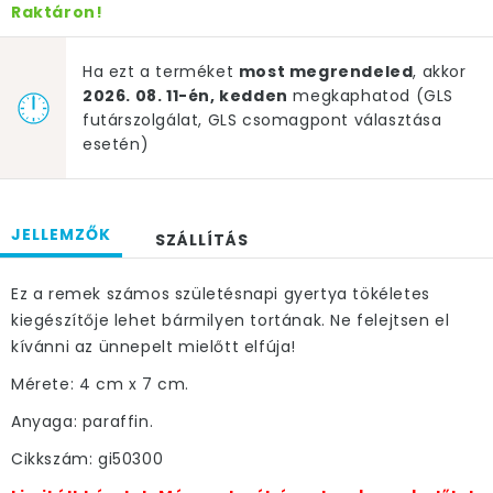
Raktáron!
Ha ezt a terméket
most megrendeled
, akkor
2026. 08. 11-én, kedden
megkaphatod (GLS
futárszolgálat, GLS csomagpont választása
esetén)
JELLEMZŐK
SZÁLLÍTÁS
Ez a remek számos születésnapi gyertya tökéletes
kiegészítője lehet bármilyen tortának. Ne felejtsen el
kívánni az ünnepelt mielőtt elfúja!
Mérete: 4 cm x 7 cm.
Anyaga: paraffin.
Cikkszám: gi50300