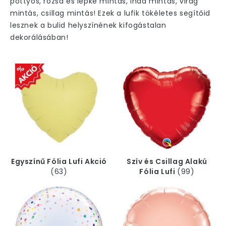
pöttyös, rózsa és lepke mintás, inda mintás, virág
mintás, csillag mintás! Ezek a lufik tökéletes segítőid
lesznek a bulid helyszínének kifogástalan
dekorálásában!
Egyszínű Fólia Lufi Akció
Szív és Csillag Alakú
(63)
Fólia Lufi
(99)