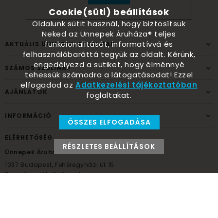
Cookie(süti) beállítások
Oldalunk sütit használ, hogy biztosítsuk
Neked az Ünnepek Áruháza® teljes
funkcionalitását, informatívvá és
AKTUÁLIS ÜNNEPEK, ALKALMAK
felhasználóbaráttá tegyük az oldalt. Kérünk,
engedélyezd a sütiket, hogy élménnyé
SZÁMOS SZÜLINAP
tehessük számodra a látogatásodat! Ezzel
elfogadod az
Adatkezelési tájékoztatóban
AJÁNLATOK
foglaltakat.
INFORMÁCIÓ
ÖSSZES ELFOGADÁSA
ELÉRHETŐSÉG
RÉSZLETES BEÁLLÍTÁSOK
Ünnepek Áruháza
1037
Budapest,
Fehéregyházi út 15.
Személyes átvételi pont
NYITVATARTÁS
Kedd - Péntek: 10:00 - 18:00