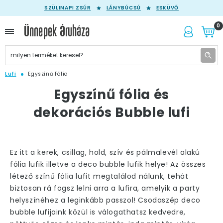
SZÜLINAPI ZSÚR
LÁNYBÚCSÚ
ESKÜVŐ
0
Lufi
Egyszínű Fólia
Egyszínű fólia és
dekorációs Bubble lufi
Ez itt a kerek, csillag, hold, szív és pálmalevél alakú
fólia lufik illetve a deco bubble lufik helye! Az összes
létező színű fólia lufit megtalálod nálunk, tehát
biztosan rá fogsz lelni arra a lufira, amelyik a party
helyszínéhez a leginkább passzol! Csodaszép deco
bubble lufijaink közül is válogathatsz kedvedre,