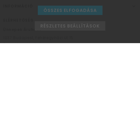
INFORMÁCIÓ
ÖSSZES ELFOGADÁSA
ELÉRHETŐSÉG
RÉSZLETES BEÁLLÍTÁSOK
Ünnepek Áruháza
1037
Budapest,
Fehéregyházi út 15.
Személyes átvételi pont
NYITVATARTÁS
Kedd - Péntek: 10:00 - 18:00
Szombat: 9:00 - 14:00
Hétfő, vasárnap: ZÁRVA
+36 30 984 6955
unnepekaruhaza@bwh.hu
UnnepekAruhaza
Ünnepek Áruháza © a partikellék specialista