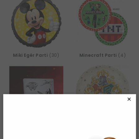
Miki Egér Parti
(30)
Minecraft Parti
(4)
×
Star Wars Parti
(12)
Harry Potter Parti
(8)