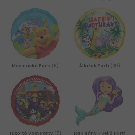
Micimackó Parti
(5)
Állatok Parti
(39)
Tűzoltó Sam Party
(7)
Hableány - Sellő Parti