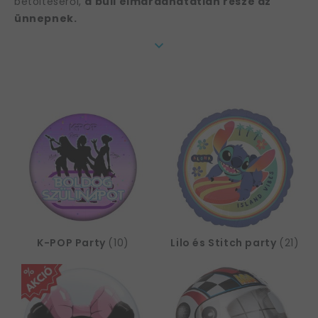
betöltéséről,
a buli elmaradhatatlan része az
ünnepnek.
Ahhoz, hogy a parti igazán nagyot szóljon, és hetekig
erről beszéljen mindenki a suliban, vagy az oviban
elengedhetetlen a zseniális gyerekzsúr
dekoráció
! Nézzük, miket találsz nálunk - szülinapi
kellékek gyerekeknek az emlékezetes partiért.
Gyerek szülinapi dekoráció – hol kezdd
a válogatást?
Igazán ütős zsúrt szeretnél gyermekednek, ahova
örömmel átjönnek a barátok is? Akkor a gyermek
szülinapi dekorációjának is méltónak kell lennie az
eseményhez, ugyanis
nagyon fontos, hogy kinek
mennyire vagány a bulija
(és a szülei).
Nem
könnyű tehát a feladatod.
K-POP Party
(10)
Lilo és Stitch party
(21)
Ha eddig minden évben fogtad a fejed, mikor
közelgett a nagy nap, nem kell aggódnod, mostantól
nem lesz bonyolult dolog a zsúr megszervezése.
Itt
minden hasznos és elengedhetetlen kelléket