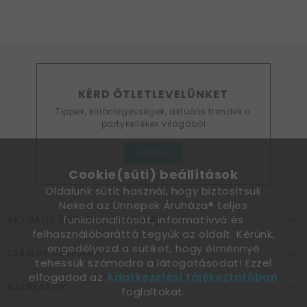
KÉRD ÖTLETLEVELÜNKET
Tippek, különlegességek, aktuális trendek a
partykellékek világából
KÉREM
Cookie(süti) beállítások
Oldalunk sütit használ, hogy biztosítsuk
Neked az Ünnepek Áruháza® teljes
funkcionalitását, informatívvá és
AKTUÁLIS ÜNNEPEK, ALKALMAK
felhasználóbaráttá tegyük az oldalt. Kérünk,
engedélyezd a sütiket, hogy élménnyé
SZÁMOS SZÜLINAP
tehessük számodra a látogatásodat! Ezzel
elfogadod az
Adatkezelési tájékoztatóban
AJÁNLATOK
foglaltakat.