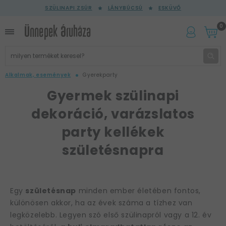
SZÜLINAPI ZSÚR
LÁNYBÚCSÚ
ESKÜVŐ
0
Alkalmak, események
Gyerekparty
Gyermek szülinapi
dekoráció, varázslatos
party kellékek
születésnapra
Egy
születésnap
minden ember életében fontos,
különösen akkor, ha az évek száma a tízhez van
legközelebb. Legyen szó első szülinapról vagy a 12. év