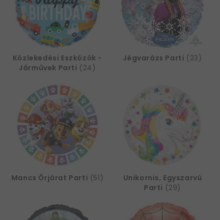
időtöltést biztosít az apró édességekkel telepakolt ide
illő
pinata
is.
Ha mégsem hercegnő-rajongó, akkor a
Hableány
,
Unikornis
vagy
Minnie Egér
téma lesz a nyerő
szülinapi dekoráció kislánynak.
Közlekedési Eszközök -
Jégvarázs Parti
(23)
Járművek Parti
(24)
Szülinapi dekoráció kisfiúnak
Egy fiú számára a szülinapi kiegészítők egészen
másmilyenek, mint egy lánynak rendezett szülinapi
zsúr esetében.
Elevenítsd meg például a cirkusz
hangulatát!
Ha a te gyermeked is gyakran rágja a
füled, hogy vidd el őt cirkuszba, akkor itt az ideje,
hogy
rendezz neki egy tematikus partit!
A party
kellékek között van minden, ami a cirkuszok
varázslatos világát idéző bulihoz kell, már csak
pattogatott kukoricáról, bohóc-orrokról és egy
elefántról kell gondoskodnod.
Mancs Őrjárat Parti
(51)
Unikornis, Egyszarvú
Na jó, az elefánt talán kicsit túlzás lenne… :)
Parti
(29)
Focis cuccok sportembereknek?
Naná, hogy azt is
tartunk! Nálunk focis party kellékek hatalmas