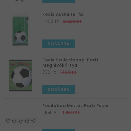
Focis Asztalterítő
1 450 Ft
2 230 Ft
KOSÁRBA
Focis Születésnapi Parti
Meghívókártya
730 Ft
1 100 Ft
KOSÁRBA
Focilabda Mintás Parti Füzér
1 550 Ft
1 660 Ft