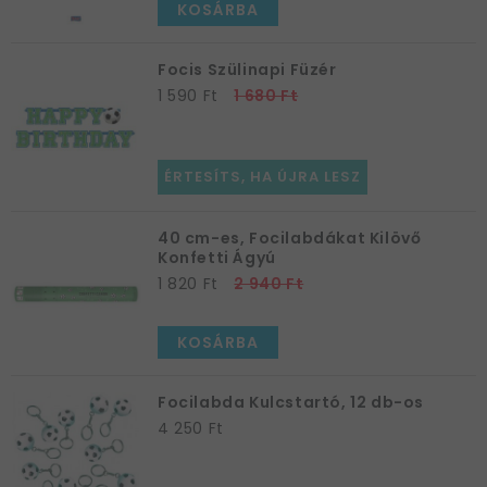
KOSÁRBA
Focis Szülinapi Füzér
1 590 Ft
1 680 Ft
ÉRTESÍTS, HA ÚJRA LESZ
40 cm-es, Focilabdákat Kilövő
Konfetti Ágyú
1 820 Ft
2 940 Ft
KOSÁRBA
Focilabda Kulcstartó, 12 db-os
4 250 Ft