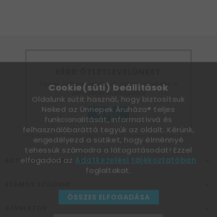
KÉRD ÖTLETLEVELÜNKET
Tippek, különlegességek, aktuális trendek a
Cookie(süti) beállítások
partykellékek világából
Oldalunk sütit használ, hogy biztosítsuk
Neked az Ünnepek Áruháza® teljes
KÉREM
funkcionalitását, informatívvá és
felhasználóbaráttá tegyük az oldalt. Kérünk,
engedélyezd a sütiket, hogy élménnyé
tehessük számodra a látogatásodat! Ezzel
elfogadod az
Adatkezelési tájékoztatóban
AKTUÁLIS ÜNNEPEK, ALKALMAK
foglaltakat.
SZÁMOS SZÜLINAP
ÖSSZES ELFOGADÁSA
AJÁNLATOK