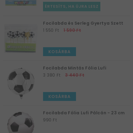
ÉRTESÍTS, HA ÚJRA LESZ
Focilabda és Serleg Gyertya Szett
1 550 Ft
1 590 Ft
KOSÁRBA
Focilabda Mintás Fólia Lufi
3 380 Ft
3 440 Ft
KOSÁRBA
Focilabda Fólia Lufi Pálcán - 23 cm
990 Ft