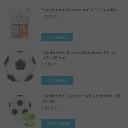
Foci Ikonos Lemosható Tetoválás
1 490 Ft
KOSÁRBA
Focilabda Mintás Héliumos Fólia
Lufi, 45 cm
3 360 Ft
KOSÁRBA
Focilabda (Soccer Ball) Mintás Lufi -
30 cm
2 640 Ft
RÉSZLETEK