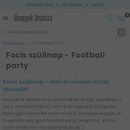
SZÜLINAPI ZSÚR
LÁNYBÚCSÚ
ESKÜVŐ
0
Gyerekparty
Foci (Football) Parti
Focis szülinap - Football
party
Focis szülinap - amiről minden kisfiú
álmodik!
Kisfiadnak lételeme a futball labda és úgy általában a
focis cuccok? Hidd el, nem ő az egyedüli! Ha igazán
boldoggá szeretnéd tenni a lurkót a születésnapján, a
megoldás egy igazi football party! Meglátod, életre
szóló emlék lesz mindannyiótoknak :)