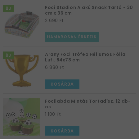
Foci Stadion Alakú Snack Tartó - 30
ÚJ
cm x 36 cm
2 690 Ft
HAMAROSAN ÉRKEZIK
Arany Foci Trófea Héliumos Fólia
ÚJ
Lufi, 84x78 cm
6 880 Ft
KOSÁRBA
Focilabda Mintás Tortadísz, 12 db-
os
1 100 Ft
KOSÁRBA