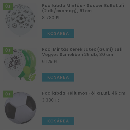
A szülinapi parti kellékek tárháza szinte végtelen,
Focilabda Mintás - Soccer Balls Lufi
ÚJ
válogass hát kedvedre, legyen minden fekete-fehér,
(2 db/csomag), 91 cm
gömbölyű vagy trófea formájú, de azért figyelj a
8 780 Ft
különböző cuccok harmóniájára. Ezután kezdődhet is a
fergeteges foci party!
KOSÁRBA
Foci Mintás Kerek Latex (Gumi) Lufi
ÚJ
Vegyes Színekben 25 db, 30 cm
6 125 Ft
KOSÁRBA
Focilabda Héliumos Fólia Lufi, 46 cm
ÚJ
3 380 Ft
KOSÁRBA