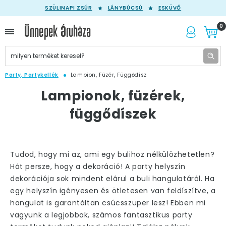
SZÜLINAPI ZSÚR
LÁNYBÚCSÚ
ESKÜVŐ
0
Party, Partykellék
Lampion, Füzér, Függődísz
Lampionok, füzérek,
függődíszek
Tudod, hogy mi az, ami egy bulihoz nélkülözhetetlen?
Hát persze, hogy a dekoráció! A party helyszín
dekorációja sok mindent elárul a buli hangulatáról. Ha
egy helyszín igényesen és ötletesen van feldíszítve, a
hangulat is garantáltan csúcsszuper lesz! Ebben mi
vagyunk a legjobbak, számos fantasztikus party