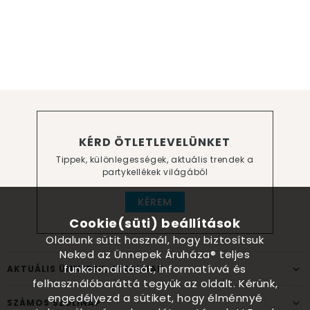
KÉRD ÖTLETLEVELÜNKET
Tippek, különlegességek, aktuális trendek a
partykellékek világából
KÉREM
Cookie(süti) beállítások
Oldalunk sütit használ, hogy biztosítsuk
Neked az Ünnepek Áruháza® teljes
funkcionalitását, informatívvá és
AKTUÁLIS ÜNNEPEK, ALKALMAK
felhasználóbaráttá tegyük az oldalt. Kérünk,
engedélyezd a sütiket, hogy élménnyé
SZÁMOS SZÜLINAP