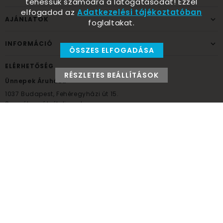
tehessük számodra a látogatásodat! Ezzel
elfogadod az
Adatkezelési tájékoztatóban
AJÁNLATOK
foglaltakat.
INFORMÁCIÓ
ÖSSZES ELFOGADÁSA
ELÉRHETŐSÉG
RÉSZLETES BEÁLLÍTÁSOK
Ünnepek Áruháza
1037
Budapest,
Fehéregyházi út 15.
Személyes átvételi pont
NYITVATARTÁS
Kedd - Péntek: 10:00 - 18:00
Szombat: 9:00 - 14:00
Hétfő, vasárnap: ZÁRVA
+36 30 984 6955
unnepekaruhaza@bwh.hu
UnnepekAruhaza