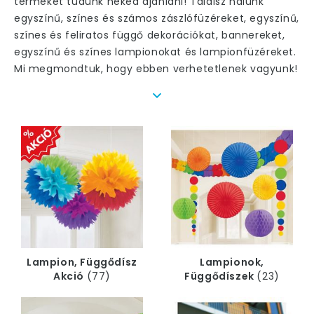
terméket tudunk neked ajánlani! Találsz nálunk
egyszínű, színes és számos zászlófüzéreket, egyszínű,
színes és feliratos függő dekorációkat, bannereket,
egyszínű és színes lampionokat és lampionfüzéreket.
Mi megmondtuk, hogy ebben verhetetlenek vagyunk!
Nincs buli lampion füzér nélkül!
És valóban. A leginkább használatos hely a lampion
füzér számára
a kert, a terasz, az erkély
, és
minden olyan hely, ahol levegő, növények
és jó
hangulat
uralkodik. Ja, hékás! És itt a jó hangulat
előszobája - amit mindenki nagyon élvez - az a
függődísz és a lampionok felszerelése! J
Mint azt sejthetitek, nálunk szinte minden alkalomra
be tudjátok szerezni azokat a
dekorációk
at,
amelyek nektek a legfontosabbak. Bár nem vagyunk
Lampion, Függődísz
Lampionok,
egy lampionok webshop, ettől függetlenül temérdek
Akció
(77)
Függődíszek
(23)
függő dekoráció, zászló girland, sima, vagy
farsangi lampionok
közül tudtok válogatni.