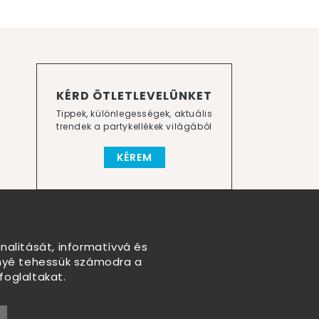
KÉRD ÖTLETLEVELÜNKET
Tippek, különlegességek, aktuális
trendek a partykellékek világából
KÉREM
nalitását, informatívvá és
nnyé tehessük számodra a
foglaltakat.