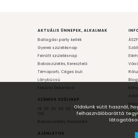
AKTUÁLIS ÜNNEPEK, ALKALMAK
INF
Ballagási party kellék
ÁSZ
Gyerek születésnap
Szál
Felnőtt születésnap
Elér
Babaszületés, Keresztelő
Vásá
Témaparti, Céges buli
Rólu
Lánybúcsú
Blog
Esküvői Dekoráció
Kön
Ada
SZÁMOS SZÜLINAP
Nagy
Oldalunk sütit használ, h
18.
20.
30.
40.
50.
60.
70.
80.
90.
felhasználóbaráttá tegy
100.
látogatáso
Babaszületés, Keresztelő
AJÁNLATOK