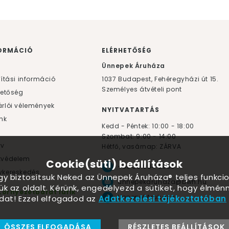
ORMÁCIÓ
ELÉRHETŐSÉG
F
Ünnepek Áruháza
lítási információ
1037
Budapest,
Fehéregyházi út 15.
Személyes átvételi pont
hetőség
rlói vélemények
NYITVATARTÁS
nk
Kedd - Péntek: 10:00 - 18:00
Szombat: 9:00 - 14:00
yv
Hétfő, vasárnap: ZÁRVA
tvédelem
Cookie(süti) beállítások
+36 30 984 6955
kereskedés
ogy biztosítsuk Neked az Ünnepek Áruháza® teljes funkcio
unnepekaruhaza@bwh.hu
ük az oldalt. Kérünk, engedélyezd a sütiket, hogy élmé
Környezetbarát lufik
UnnepekAruhaza
dat! Ezzel elfogadod az
Adatkezelési tájékoztatóban
ÖSSZES ELFOGADÁSA
RÉSZLETES BEÁLLÍTÁSOK