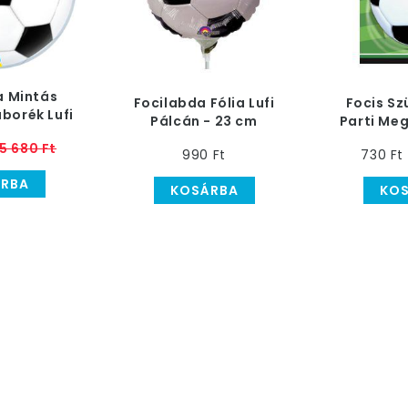
a Mintás
Focilabda Fólia Lufi
Focis Sz
borék Lufi
Pálcán - 23 cm
Parti Me
 cm
5 680 Ft
990 Ft
730 Ft
RBA
KOSÁRBA
KO