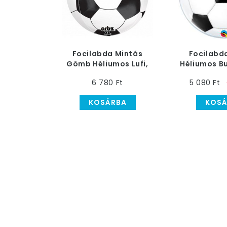
Focilabda Mintás
Focilabd
Gömb Héliumos Lufi,
Héliumos Bu
40 cm
- 56
6 780 Ft
5 080 Ft
KOSÁRBA
KOSÁ