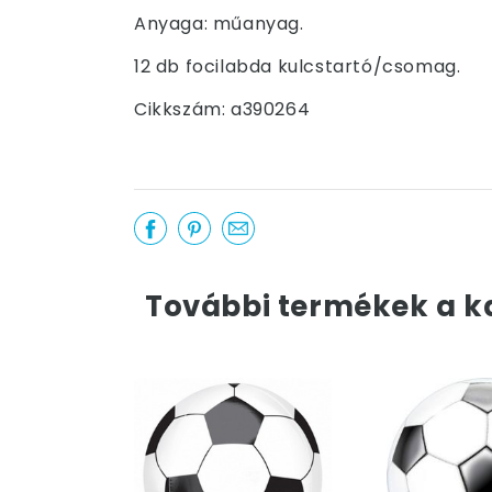
Anyaga: műanyag.
12 db focilabda kulcstartó/csomag.
Cikkszám: a390264
További termékek a k