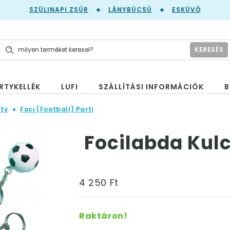
SZÜLINAPI ZSÚR
LÁNYBÚCSÚ
ESKÜVŐ
KERESÉS
RTYKELLÉK
LUFI
SZÁLLÍTÁSI INFORMÁCIÓK
B
ty
Foci (Football) Parti
Focilabda Kulc
4 250 Ft
Raktáron!