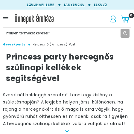
SZÜLINAPI ZSÚR
LÁNYBÚCSÚ
ESKÜVŐ
0
Gyerekparty
Hercegnő (Princess) Parti
Princess party hercegnős
szülinapi kellékek
segítségével
Szeretnél boldoggá szeretnél tenni egy kislány a
születésnapján? A legjobb helyen jársz, különösen, ha
rajong a hercegnőkért és ő maga is arra vágyik, hogy
gyönyörű ruhát ölthessen és mindenki csak rá figyeljen.
A hercegnős szülinapi kellékek valóra váltják az álmát!