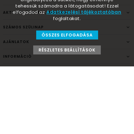
tehessük számodra a látogatásodat! Ezzel
elfogadod az
Adatkezelési tájékoztatóban
AKTUÁLIS ÜNNEPEK, ALKALMAK
foglaltakat.
SZÁMOS SZÜLINAP
ÖSSZES ELFOGADÁSA
AJÁNLATOK
RÉSZLETES BEÁLLÍTÁSOK
INFORMÁCIÓ
ELÉRHETŐSÉG
Ünnepek Áruháza
1037
Budapest,
Fehéregyházi út 15.
Személyes átvételi pont
NYITVATARTÁS
Kedd - Péntek: 10:00 - 18:00
Szombat: 9:00 - 14:00
Hétfő, vasárnap: ZÁRVA