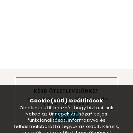
KÉRD ÖTLETLEVELÜNKET
Tippek, különlegességek, aktuális trendek a
Cookie(süti) beállítások
partykellékek világából
Oldalunk sütit használ, hogy biztosítsuk
Neked az Ünnepek Áruháza® teljes
KÉREM
funkcionalitását, informatívvá és
felhasználóbaráttá tegyük az oldalt. Kérünk,
engedélyezd a sütiket, hogy élménnyé