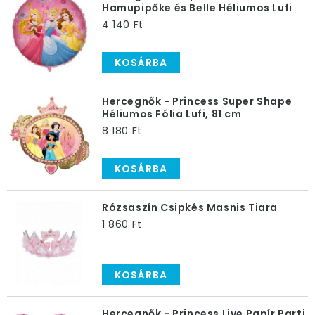
Fűzzetek gyöngyöt, öltöztessetek babákat, sőt, ha már
Hamupipőke és Belle Héliumos Lufi
elég nagyok a lányok, akár sminkelhettek is közösen,
4 140 Ft
persze csak mértékkel! Ha pedig ottalvós bulira hívtad
őket, akkor elalvás előtt mindenképpen egy hercegnős
KOSÁRBA
mesével zárjátok a napot. Hidd el, ez sokáig
emlékezetes születésnap lesz majd!
Hercegnők - Princess Super Shape
Héliumos Fólia Lufi, 81 cm
8 180 Ft
KOSÁRBA
Rózsaszín Csipkés Masnis Tiara
1 860 Ft
KOSÁRBA
Hercegnők - Princess Live Papír Parti