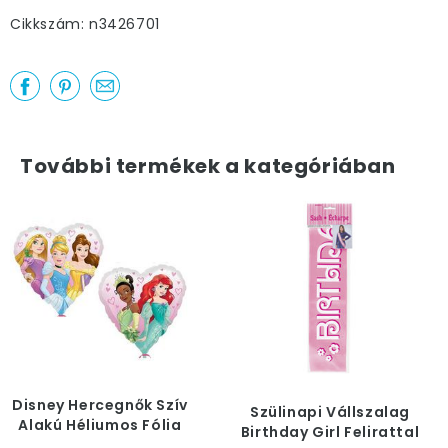
Cikkszám: n3426701
További termékek a kategóriában
Disney Hercegnők Szív
Szülinapi Vállszalag
Alakú Héliumos Fólia
Birthday Girl Felirattal
Lufi, 46 cm