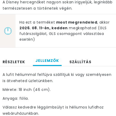
A Disney hercegnőket nagyon sokan irigyeljük, leginkább
természetesen a történetek végén.
Ha ezt a terméket
most megrendeled
, akkor
2026. 08. 11-én, kedden
megkaphatod (GLS
futárszolgálat, GLS csomagpont választása
esetén)
JELLEMZŐK
RÉSZLETEK
SZÁLLÍTÁS
A lufit héliummal felfújva szállítjuk ki vagy személyesen
is átveheted üzletünkben.
Mérete: 18 inch (46 cm).
Anyaga: fólia.
Válassz kedvedre léggömbsúlyt is héliumos lufidhoz
webáruházunkban.