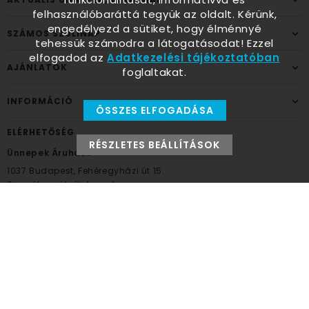
felhasználóbaráttá tegyük az oldalt. Kérünk,
engedélyezd a sütiket, hogy élménnyé
SZÁMOS SZÜLINAP
tehessük számodra a látogatásodat! Ezzel
elfogadod az
Adatkezelési tájékoztatóban
AJÁNLATOK
foglaltakat.
INFORMÁCIÓ
ÖSSZES ELFOGADÁSA
ELÉRHETŐSÉG
RÉSZLETES BEÁLLÍTÁSOK
Ünnepek Áruháza
1037
Budapest,
Fehéregyházi út 15.
Személyes átvételi pont
NYITVATARTÁS
Kedd - Péntek: 10:00 - 18:00
Szombat: 9:00 - 14:00
Hétfő, vasárnap: ZÁRVA
+36 30 984 6955