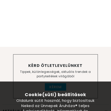
KÉRD ÖTLETLEVELÜNKET
Tippek, különlegességek, aktuális trendek a
partykellékek világából
KÉREM
Cookie(süti) beállítások
Oldalunk sütit használ, hogy biztosítsuk
Neked az Ünnepek Áruháza® teljes
funkcionalitását, informatívvá és
AKTUÁLIS ÜNNEPEK, ALKALMAK