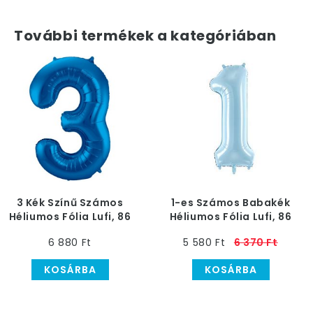
További termékek a kategóriában
3 Kék Színű Számos
1-es Számos Babakék
Héliumos Fólia Lufi, 86
Héliumos Fólia Lufi, 86
cm
cm
6 880 Ft
5 580 Ft
6 370 Ft
KOSÁRBA
KOSÁRBA