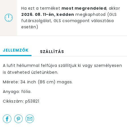
Ha ezt a terméket
most megrendeled
, akkor
2026. 08. 11-én, kedden
megkaphatod (GLS
futárszolgálat, GLS csomagpont választása
esetén)
JELLEMZŐK
SZÁLLÍTÁS
A lufit héliummal felfújva szállítjuk ki vagy személyesen
is átveheted üzletünkben.
Mérete: 34 inch (86 cm) magas.
Anyaga: fólia.
Cikkszám: p53821