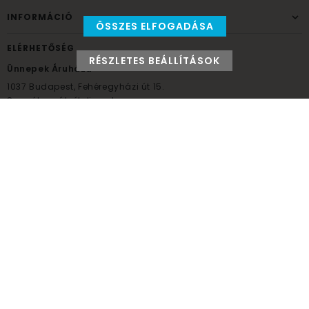
INFORMÁCIÓ
ÖSSZES ELFOGADÁSA
ELÉRHETŐSÉG
RÉSZLETES BEÁLLÍTÁSOK
Ünnepek Áruháza
1037
Budapest,
Fehéregyházi út 15.
Személyes átvételi pont
NYITVATARTÁS
Kedd - Péntek: 10:00 - 18:00
Szombat: 9:00 - 14:00
Hétfő, vasárnap: ZÁRVA
+36 30 984 6955
unnepekaruhaza@bwh.hu
UnnepekAruhaza
Ünnepek Áruháza © a partikellék specialista