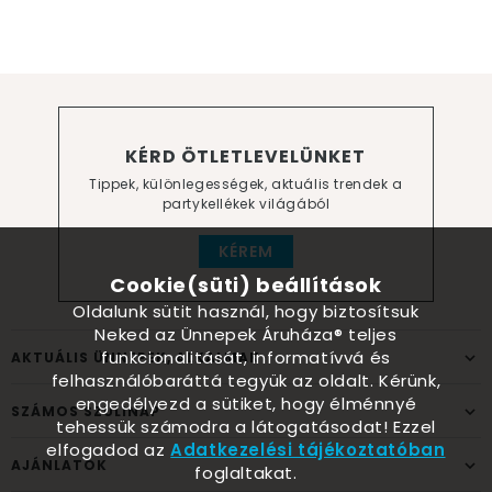
KÉRD ÖTLETLEVELÜNKET
Tippek, különlegességek, aktuális trendek a
partykellékek világából
KÉREM
Cookie(süti) beállítások
Oldalunk sütit használ, hogy biztosítsuk
Neked az Ünnepek Áruháza® teljes
funkcionalitását, informatívvá és
AKTUÁLIS ÜNNEPEK, ALKALMAK
felhasználóbaráttá tegyük az oldalt. Kérünk,
engedélyezd a sütiket, hogy élménnyé
SZÁMOS SZÜLINAP
tehessük számodra a látogatásodat! Ezzel
elfogadod az
Adatkezelési tájékoztatóban
AJÁNLATOK
foglaltakat.