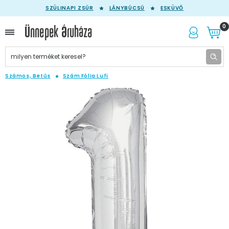
SZÜLINAPI ZSÚR
LÁNYBÚCSÚ
ESKÜVŐ
0
Számos, Betűs
Szám Fólia Lufi