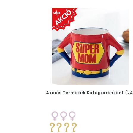
későbbiekben nem lesznek elé
Ez a kategória ad otthont az
ú
Akciós Termékek Kategóriánként
(24