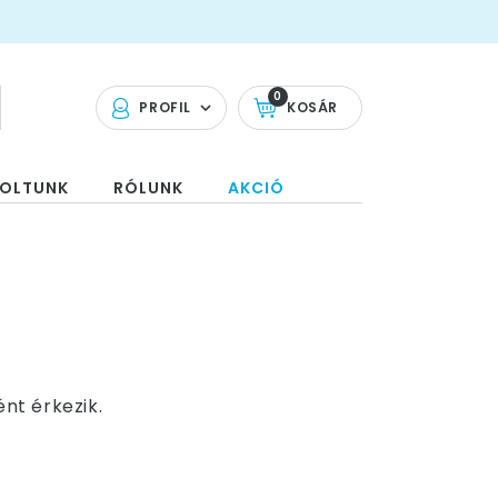
0
PROFIL
KOSÁR
OLTUNK
RÓLUNK
AKCIÓ
ént érkezik.
ron
lehetnek a Tieid.
ig tudsz vásárolni
. Ezek a