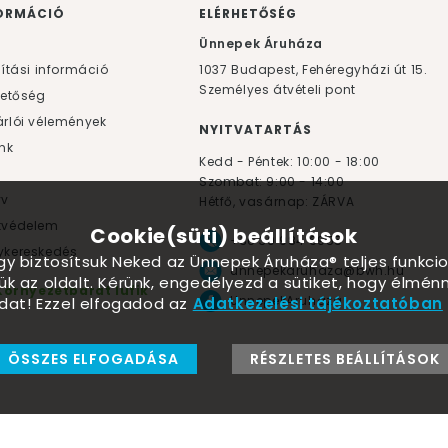
ORMÁCIÓ
ELÉRHETŐSÉG
F
Ünnepek Áruháza
lítási információ
1037
Budapest,
Fehéregyházi út 15.
Személyes átvételi pont
hetőség
rlói vélemények
NYITVATARTÁS
nk
Kedd - Péntek: 10:00 - 18:00
Szombat: 9:00 - 14:00
yv
Hétfő, vasárnap: ZÁRVA
tvédelem
Cookie(süti) beállítások
+36 30 984 6955
kereskedés
ogy biztosítsuk Neked az Ünnepek Áruháza® teljes funkcio
unnepekaruhaza@bwh.hu
ük az oldalt. Kérünk, engedélyezd a sütiket, hogy élmé
Környezetbarát lufik
UnnepekAruhaza
dat! Ezzel elfogadod az
Adatkezelési tájékoztatóban
ÖSSZES ELFOGADÁSA
RÉSZLETES BEÁLLÍTÁSOK