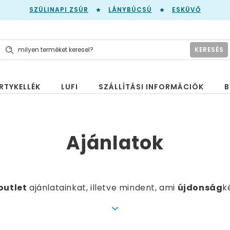
SZÜLINAPI ZSÚR
LÁNYBÚCSÚ
ESKÜVŐ
KERESÉS
RTYKELLÉK
LUFI
SZÁLLÍTÁSI INFORMÁCIÓK
B
Ajánlatok
outlet
ajánlatainkat, illetve mindent, ami
újdonság
k
latt található termékeink
10-30 %-al kedvezőbb á
al kedvezőbb, azonban
azokból csak a készlet erejé