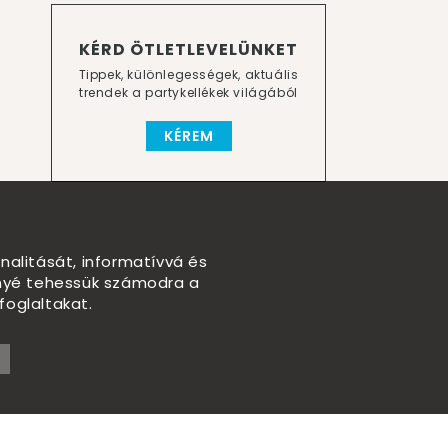
KÉRD ÖTLETLEVELÜNKET
Tippek, különlegességek, aktuális
trendek a partykellékek világából
KÉREM
nalitását, informatívvá és
nnyé tehessük számodra a
foglaltakat.