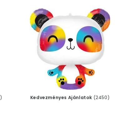
rhetőek nálunk.
j termékek
nek is. Tehát
mindent, ami friss, ropogó
)
Kedvezményes Ajánlatok
(2450)