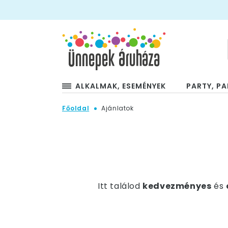
ALKALMAK, ESEMÉNYEK
PARTY, PA
Főoldal
Ajánlatok
Itt találod
kedvezményes
és
A
kedvezményes ajánlatok
a
Az
Outlet
termékeink ára jóv