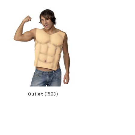
s
, az Újdonságoknál keresd.
Outlet
(1503)