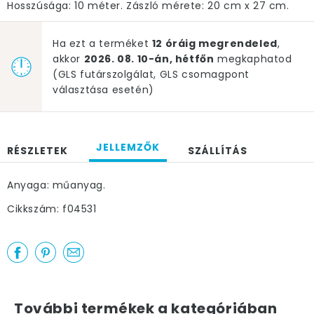
Hosszúsága: 10 méter. Zászló mérete: 20 cm x 27 cm.
Ha ezt a terméket
12 óráig megrendeled
,
akkor
2026. 08. 10-án, hétfőn
megkaphatod
(GLS futárszolgálat, GLS csomagpont
választása esetén)
JELLEMZŐK
RÉSZLETEK
SZÁLLÍTÁS
Anyaga: műanyag.
Cikkszám: f04531
További termékek a kategóriában