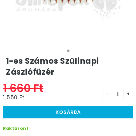
1-es Számos Szülinapi
Zászlófüzér
1 660 Ft
-
+
1 550 Ft
KOSÁRBA
Raktáron!