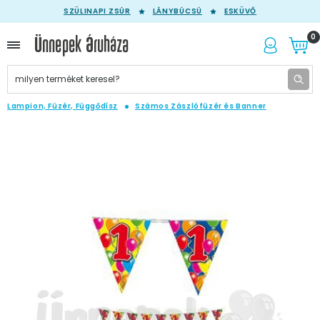
SZÜLINAPI ZSÚR
LÁNYBÚCSÚ
ESKÜVŐ
0
Lampion, Füzér, Függődísz
Számos Zászlófüzér és Banner