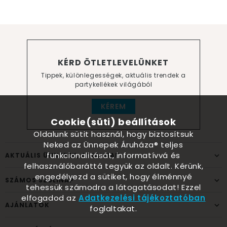
KÉRD ÖTLETLEVELÜNKET
Tippek, különlegességek, aktuális trendek a
partykellékek világából
KÉREM
Cookie(süti) beállítások
Oldalunk sütit használ, hogy biztosítsuk
Neked az Ünnepek Áruháza® teljes
funkcionalitását, informatívvá és
AKTUÁLIS ÜNNEPEK, ALKALMAK
felhasználóbaráttá tegyük az oldalt. Kérünk,
engedélyezd a sütiket, hogy élménnyé
SZÁMOS SZÜLINAP
tehessük számodra a látogatásodat! Ezzel
elfogadod az
Adatkezelési tájékoztatóban
AJÁNLATOK
foglaltakat.