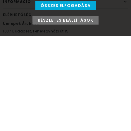
INFORMÁCIÓ
ÖSSZES ELFOGADÁSA
ELÉRHETŐSÉG
RÉSZLETES BEÁLLÍTÁSOK
Ünnepek Áruháza
1037
Budapest,
Fehéregyházi út 15.
Személyes átvételi pont
NYITVATARTÁS
Kedd - Péntek: 10:00 - 18:00
Szombat: 9:00 - 14:00
Hétfő, vasárnap: ZÁRVA
+36 30 984 6955
unnepekaruhaza@bwh.hu
UnnepekAruhaza
Ünnepek Áruháza © a partikellék specialista