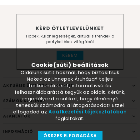
KÉRD ÖTLETLEVELÜNKET
Tippek, különlegességek, aktuális trendek a
partykellékek világából
KÉREM
Cookie(süti) beállítások
Oldalunk sütit használ, hogy biztosítsuk
Neked az Ünnepek Áruháza® teljes
funkcionalitását, informatívvá és
AKTUÁLIS ÜNNEPEK, ALKALMAK
felhasználóbaráttá tegyük az oldalt. Kérünk,
engedélyezd a sütiket, hogy élménnyé
SZÁMOS SZÜLINAP
tehessük számodra a látogatásodat! Ezzel
elfogadod az
Adatkezelési tájékoztatóban
AJÁNLATOK
foglaltakat.
INFORMÁCIÓ
ÖSSZES ELFOGADÁSA