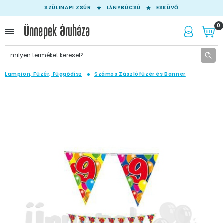
SZÜLINAPI ZSÚR
LÁNYBÚCSÚ
ESKÜVŐ
0
Lampion, Füzér, Függődísz
Számos Zászlófüzér és Banner