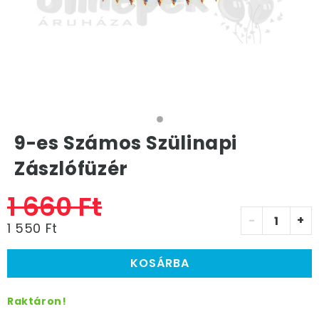
9-es Számos Szülinapi
Zászlófüzér
1 660 Ft
-
+
1 550 Ft
KOSÁRBA
Raktáron!