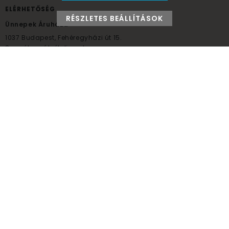
ELÉRHETŐSÉG
RÉSZLETES BEÁLLÍTÁSOK
Ünnepek Áruháza
1037
Budapest,
Fehéregyházi út 15.
Személyes átvételi pont
NYITVATARTÁS
Kedd - Péntek: 10:00 - 18:00
Szombat: 9:00 - 14:00
Hétfő, vasárnap: ZÁRVA
+36 30 984 6955
unnepekaruhaza@bwh.hu
UnnepekAruhaza
Ünnepek Áruháza © a partikellék specialista