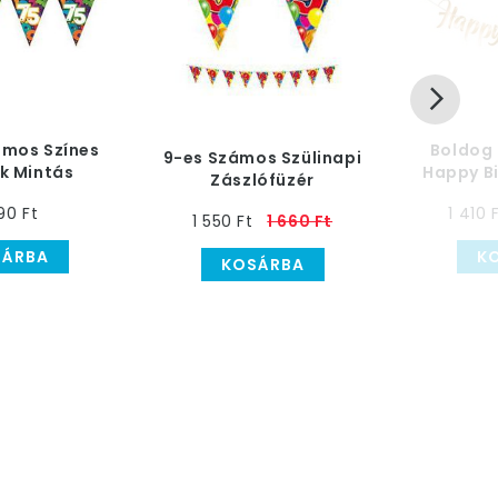
ámos Színes
Boldog 
9-es Számos Szülinapi
k Mintás
Happy B
Zászlófüzér
 Zászlófüzér
Parti
90 Ft
1 410 
10 m
1 550 Ft
1 660 Ft
SÁRBA
K
KOSÁRBA