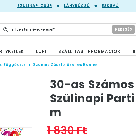
SZÜLINAPI ZSÚR
LÁNYBÚCSÚ
ESKÜVŐ
KERESÉS
RTYKELLÉK
LUFI
SZÁLLÍTÁSI INFORMÁCIÓK
B
r, Függődísz
Számos Zászlófüzér és Banner
30-as Számos 
Szülinapi Parti
m
1 830 Ft