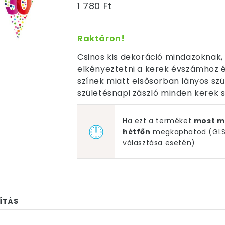
1 780 Ft
Raktáron!
Csinos kis dekoráció mindazoknak,
elkényeztetni a kerek évszámhoz é
színek miatt elsősorban lányos szü
születésnapi zászló minden kerek s
Ha ezt a terméket
most m
hétfőn
megkaphatod (GLS 
választása esetén)
ÍTÁS