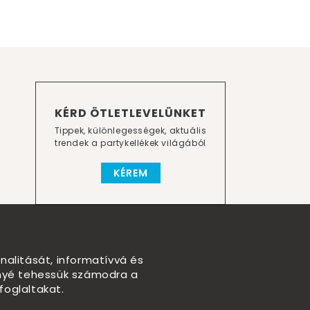
KÉRD ÖTLETLEVELÜNKET
Tippek, különlegességek, aktuális
trendek a partykellékek világából
KÉREM
nalitását, informatívvá és
nnyé tehessük számodra a
foglaltakat.