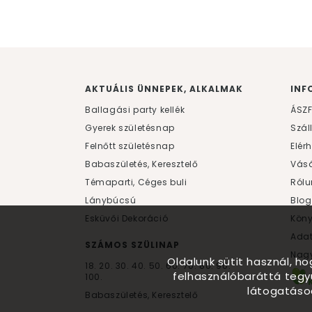
AKTUÁLIS ÜNNEPEK, ALKALMAK
INF
Ballagási party kellék
ÁSZ
Gyerek születésnap
Szál
Felnőtt születésnap
Elér
Babaszületés, Keresztelő
Vásá
Témaparti, Céges buli
Rólu
Lánybúcsú
Blog
Esküvői Dekoráció
Kön
Ada
SZÁMOS SZÜLINAP
Nagy
Oldalunk sütit használ, h
18.
20.
30.
40.
50.
60.
70.
80.
90.
felhasználóbaráttá tegy
100.
látogatáso
Babaszületés, Keresztelő