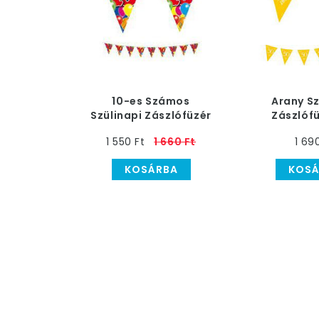
10-es Számos
Arany Sz
Szülinapi Zászlófüzér
Zászlófü
Szüli
1 550 Ft
1 660 Ft
1 69
KOSÁRBA
KOSÁ