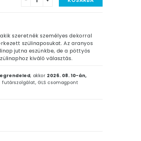
-
+
KOSÁRBA
 akik szeretnék személyes dekorral
rkezett szülinaposukat. Az aranyos
linap jutna eszünkbe, de a pöttyös
zülinaphoz kiváló választás.
egrendeled
, akkor
2026. 08. 10-án,
futárszolgálat, GLS csomagpont