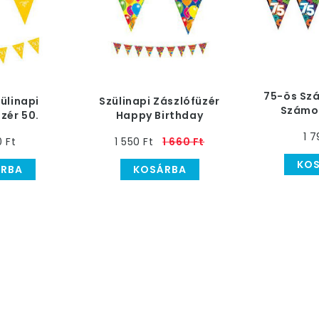
75-ös Sz
ülinapi
Szülinapi Zászlófüzér
Számo
zér 50.
Happy Birthday
Szülinapi
napra
Felirattal
1 7
- 
0 Ft
1 550 Ft
1 660 Ft
KO
RBA
KOSÁRBA