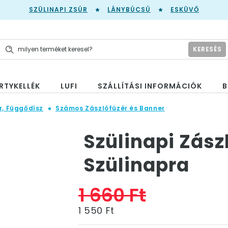
SZÜLINAPI ZSÚR
LÁNYBÚCSÚ
ESKÜVŐ
KERESÉS
RTYKELLÉK
LUFI
SZÁLLÍTÁSI INFORMÁCIÓK
B
r, Függődísz
Számos Zászlófüzér és Banner
Szülinapi Zász
Szülinapra
1 660 Ft
1 550 Ft