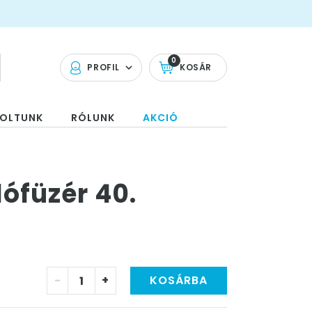
0
PROFIL
KOSÁR
OLTUNK
RÓLUNK
AKCIÓ
lófüzér 40.
-
+
KOSÁRBA