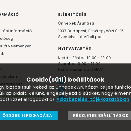
ORMÁCIÓ
ELÉRHETŐSÉG
F
Ünnepek Áruháza
lítási információ
1037
Budapest,
Fehéregyházi út 15.
Személyes átvételi pont
hetőség
rlói vélemények
NYITVATARTÁS
nk
Kedd - Péntek: 10:00 - 18:00
Szombat: 9:00 - 14:00
yv
Hétfő, vasárnap: ZÁRVA
tvédelem
Cookie(süti) beállítások
+36 30 984 6955
kereskedés
ogy biztosítsuk Neked az Ünnepek Áruháza® teljes funkcio
unnepekaruhaza@bwh.hu
ük az oldalt. Kérünk, engedélyezd a sütiket, hogy élmé
Környezetbarát lufik
UnnepekAruhaza
dat! Ezzel elfogadod az
Adatkezelési tájékoztatóban
ÖSSZES ELFOGADÁSA
RÉSZLETES BEÁLLÍTÁSOK