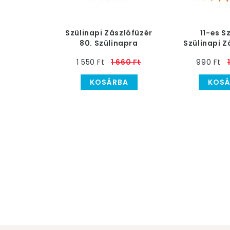
Szülinapi Zászlófüzér
11-es 
80. Szülinapra
Szülinapi Z
1 550 Ft
1 660 Ft
990 Ft
KOSÁRBA
KOSÁ