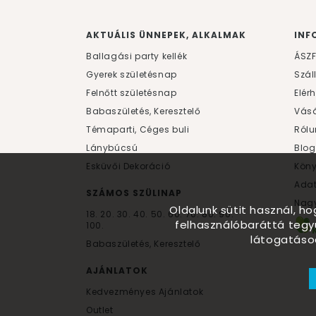
AKTUÁLIS ÜNNEPEK, ALKALMAK
INF
Ballagási party kellék
ÁSZ
Gyerek születésnap
Szál
Felnőtt születésnap
Elér
Babaszületés, Keresztelő
Vásá
Témaparti, Céges buli
Rólu
Lánybúcsú
Blog
Esküvői Dekoráció
Kön
Ada
SZÁMOS SZÜLINAP
Nagy
Oldalunk sütit használ, h
18.
20.
30.
40.
50.
60.
70.
80.
90.
felhasználóbaráttá tegy
100.
látogatáso
Babaszületés, Keresztelő
AJÁNLATOK
Kedvezményes Ajánlatok
Outlet