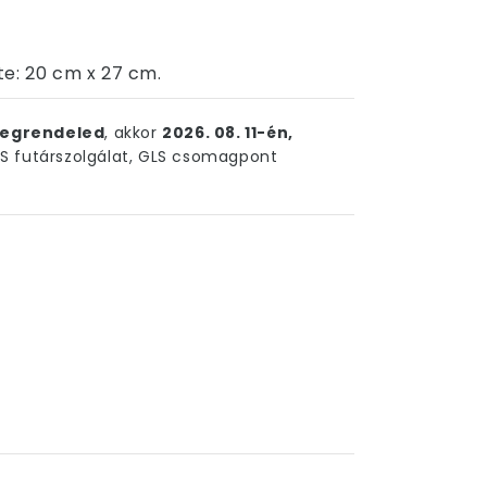
te: 20 cm x 27 cm.
egrendeled
, akkor
2026. 08. 11-én,
 futárszolgálat, GLS csomagpont