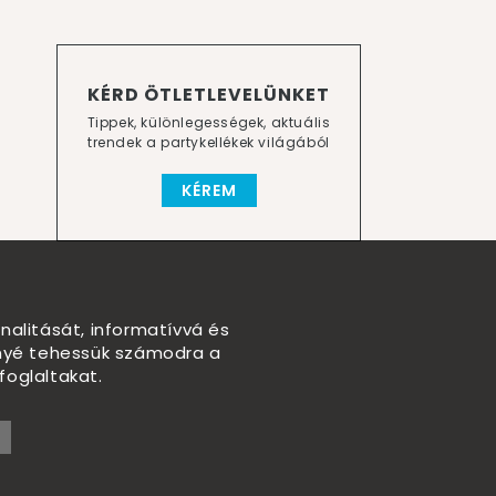
KÉRD ÖTLETLEVELÜNKET
Tippek, különlegességek, aktuális
trendek a partykellékek világából
KÉREM
nalitását, informatívvá és
nnyé tehessük számodra a
foglaltakat.