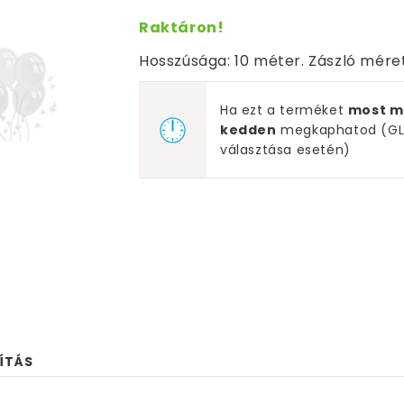
Raktáron!
Hosszúsága: 10 méter. Zászló mére
Ha ezt a terméket
most m
kedden
megkaphatod (GLS
választása esetén)
ÍTÁS