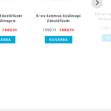
50-es S
 Zászlófüzér
6-os Számos Szülinapi
Pöttyö
ülinapra
Zászlófüzér
Parti 
1 780 
1 660 Ft
1 550 Ft
1 660 Ft
K
SÁRBA
KOSÁRBA