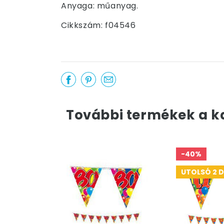
Anyaga: műanyag.
Cikkszám: f04546
További termékek a k
-40%
UTOLSÓ 2 