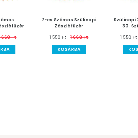
Számos
7-es Számos Szülinapi
Szülinapi
ászlófüzér
Zászlófüzér
30. Sz
1 660 Ft
1 550 Ft
1 660 Ft
1 550 Ft
RBA
KOSÁRBA
KO