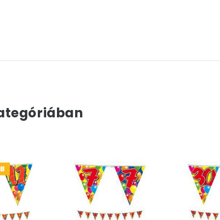
ategóriában
DB