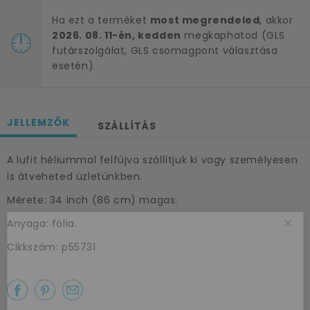
Ha ezt a terméket
most megrendeled
, akkor
2026. 08. 11-én, kedden
megkaphatod (GLS
futárszolgálat, GLS csomagpont választása
esetén)
JELLEMZŐK
SZÁLLÍTÁS
A lufit héliummal felfújva szállítjuk ki vagy személyesen
is átveheted üzletünkben.
Mérete: 34 inch (86 cm) magas.
×
Anyaga: fólia.
Cikkszám: p55731