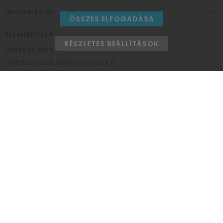
INFORMÁCIÓ
ÖSSZES ELFOGADÁSA
ELÉRHETŐSÉG
RÉSZLETES BEÁLLÍTÁSOK
Ünnepek Áruháza
1037
Budapest,
Fehéregyházi út 15.
Személyes átvételi pont
NYITVATARTÁS
Kedd - Péntek: 10:00 - 18:00
Szombat: 9:00 - 14:00
Hétfő, vasárnap: ZÁRVA
+36 30 984 6955
unnepekaruhaza@bwh.hu
UnnepekAruhaza
Ünnepek Áruháza © a partikellék specialista