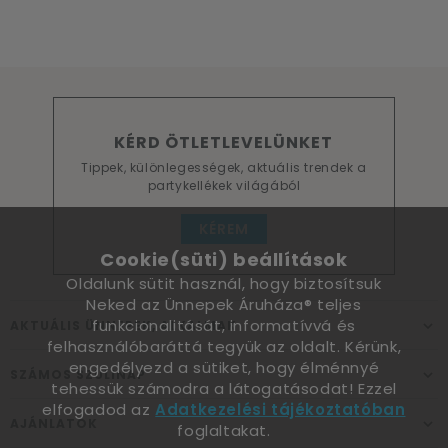
KÉRD ÖTLETLEVELÜNKET
Tippek, különlegességek, aktuális trendek a
partykellékek világából
KÉREM
Cookie(süti) beállítások
Oldalunk sütit használ, hogy biztosítsuk
Neked az Ünnepek Áruháza® teljes
funkcionalitását, informatívvá és
AKTUÁLIS ÜNNEPEK, ALKALMAK
felhasználóbaráttá tegyük az oldalt. Kérünk,
engedélyezd a sütiket, hogy élménnyé
SZÁMOS SZÜLINAP
tehessük számodra a látogatásodat! Ezzel
elfogadod az
Adatkezelési tájékoztatóban
AJÁNLATOK
foglaltakat.