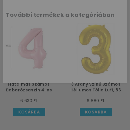
Az első
További termékek a kategóriában
vásárlásodhoz
szeretnénk
kedveskedni egy
10%-os
kuponnal.
Kérem a kupont »
Hatalmas Számos
3 Arany Színű Számos
Babarózsaszín 4-es
Héliumos Fólia Lufi, 86
Héliumos Lufi, 86 cm
cm
6 630 Ft
6 880 Ft
KOSÁRBA
KOSÁRBA