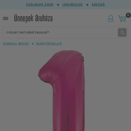
SZÜLINAPI ZSÚR
LÁNYBÚCSÚ
ESKÜVŐ
0
Számos, Betűs
Szám Fólia Lufi