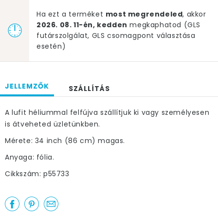
Ha ezt a terméket
most megrendeled
, akkor
2026. 08. 11-én, kedden
megkaphatod (GLS
futárszolgálat, GLS csomagpont választása
esetén)
JELLEMZŐK
SZÁLLÍTÁS
A lufit héliummal felfújva szállítjuk ki vagy személyesen
is átveheted üzletünkben.
Mérete: 34 inch (86 cm) magas.
Anyaga: fólia.
Cikkszám: p55733