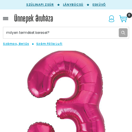
SZÜLINAPI ZSÚR
LÁNYBÚCSÚ
ESKÜVŐ
0
Számos, Betűs
Szám Fólia Lufi