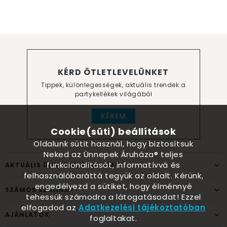
KÉRD ÖTLETLEVELÜNKET
Tippek, különlegességek, aktuális trendek a
partykellékek világából
KÉREM
Cookie(süti) beállítások
Oldalunk sütit használ, hogy biztosítsuk
Neked az Ünnepek Áruháza® teljes
funkcionalitását, informatívvá és
AKTUÁLIS ÜNNEPEK, ALKALMAK
felhasználóbaráttá tegyük az oldalt. Kérünk,
engedélyezd a sütiket, hogy élménnyé
SZÁMOS SZÜLINAP
tehessük számodra a látogatásodat! Ezzel
elfogadod az
Adatkezelési tájékoztatóban
AJÁNLATOK
foglaltakat.