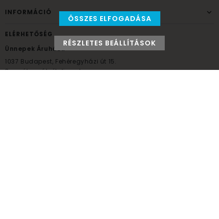
INFORMÁCIÓ
ÖSSZES ELFOGADÁSA
ELÉRHETŐSÉG
RÉSZLETES BEÁLLÍTÁSOK
Ünnepek Áruháza
1037
Budapest,
Fehéregyházi út 15.
Személyes átvételi pont
NYITVATARTÁS
Kedd - Péntek: 10:00 - 18:00
Szombat: 9:00 - 14:00
Hétfő, vasárnap: ZÁRVA
+36 30 984 6955
unnepekaruhaza@bwh.hu
UnnepekAruhaza
Ünnepek Áruháza © a partikellék specialista