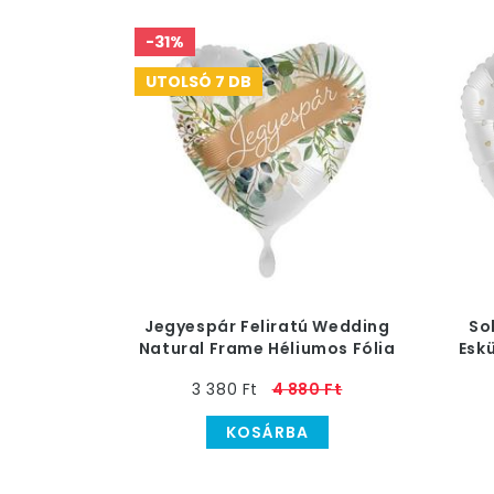
-31%
UTOLSÓ 7 DB
Jegyespár Feliratú Wedding
So
Natural Frame Héliumos Fólia
Esk
Lufi, 43 cm
3 380 Ft
4 880 Ft
KOSÁRBA