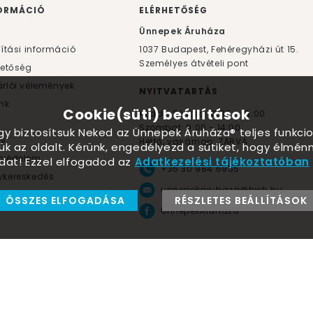
ORMÁCIÓ
ELÉRHETŐSÉG
F
Ünnepek Áruháza
lítási információ
1037
Budapest,
Fehéregyházi út 15.
Személyes átvételi pont
hetőség
rlói vélemények
NYITVATARTÁS
nk
Cookie(süti) beállítások
Kedd - Péntek: 10:00 - 18:00
Szombat: 9:00 - 14:00
ogy biztosítsuk Neked az Ünnepek Áruháza® teljes funkcio
yv
Hétfő, vasárnap: ZÁRVA
ük az oldalt. Kérünk, engedélyezd a sütiket, hogy élmé
tvédelem
dat! Ezzel elfogadod az
Adatkezelési tájékoztatóban
+36 30 984 6955
kereskedés
unnepekaruhaza@bwh.hu
ÖSSZES ELFOGADÁSA
RÉSZLETES BEÁLLÍTÁSOK
Környezetbarát lufik
UnnepekAruhaza