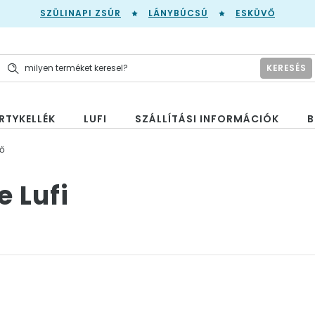
SZÜLINAPI ZSÚR
LÁNYBÚCSÚ
ESKÜVŐ
KERESÉS
RTYKELLÉK
LUFI
SZÁLLÍTÁSI INFORMÁCIÓK
B
vő
 Lufi