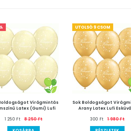
%
UTOLSÓ 9 CSOM
Boldogságot Virágmintás
Sok Boldogságot Virágm
mszínű Latex (Gumi) Lufi
Arany Latex Lufi Esküv
Esküvőre
1 250 Ft
8 250 Ft
300 Ft
1 980 Ft
KOSÁRBA
RÉSZLETEK