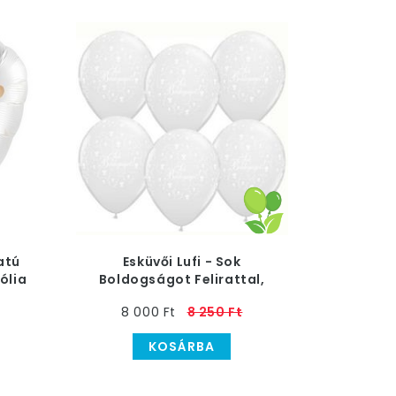
atú
Esküvői Lufi - Sok
ólia
Boldogságot Felirattal,
Gyöngyház Fehér
8 000 Ft
8 250 Ft
KOSÁRBA