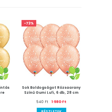
-73%
intás
Sok Boldogságot Rózsaarany
őre
Színű Gumi Lufi, 6 db, 28 cm
540 Ft
1 980 Ft
RÉSZLETEK