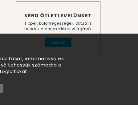
KÉRD ÖTLETLEVELÜNKET
Tippek, különlegességek, aktuális
trendek a partykellékek világából
KÉREM
nalitását, informatívvá és
nnyé tehessük számodra a
foglaltakat.