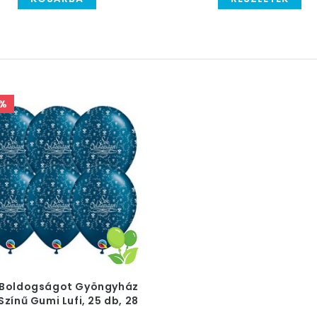
%
 Boldogságot Gyöngyház
Színű Gumi Lufi, 25 db, 28
cm