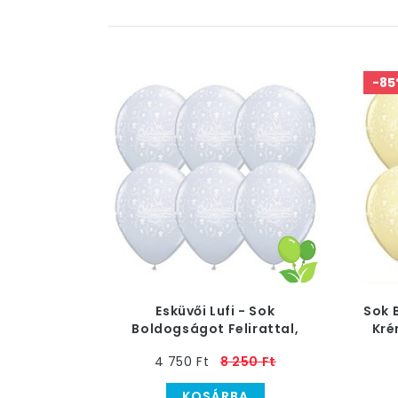
-85
Esküvői Lufi - Sok
Sok 
Boldogságot Felirattal,
Kré
Átlátszó, 28 cm, 25 db
4 750 Ft
8 250 Ft
KOSÁRBA