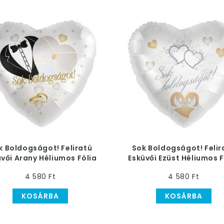
k Boldogságot! Feliratú
Sok Boldogságot! Felir
üvői Arany Héliumos Fólia
Esküvői Ezüst Héliumos F
Lufi
Lufi
4 580 Ft
4 580 Ft
KOSÁRBA
KOSÁRBA