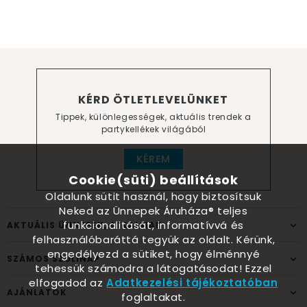
KÉRD ÖTLETLEVELÜNKET
Tippek, különlegességek, aktuális trendek a
partykellékek világából
KÉREM
Cookie(süti) beállítások
Oldalunk sütit használ, hogy biztosítsuk
Neked az Ünnepek Áruháza® teljes
funkcionalitását, informatívvá és
AKTUÁLIS ÜNNEPEK, ALKALMAK
felhasználóbaráttá tegyük az oldalt. Kérünk,
engedélyezd a sütiket, hogy élménnyé
SZÁMOS SZÜLINAP
tehessük számodra a látogatásodat! Ezzel
elfogadod az
Adatkezelési tájékoztatóban
AJÁNLATOK
foglaltakat.