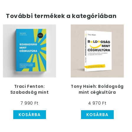
További termékek a kategóriában
Traci Fenton:
Tony Hsieh: Boldogság
Szabadság mint
mint cégkultúra
cégkultúra
7 990 Ft
4 970 Ft
KOSÁRBA
KOSÁRBA