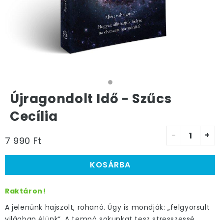
Újragondolt Idő - Szűcs
Cecília
-
+
7 990 Ft
KOSÁRBA
Raktáron!
A jelenünk hajszolt, rohanó. Úgy is mondják: „felgyorsult
világban élünk”. A tempó sokunkat tesz stresszessé,