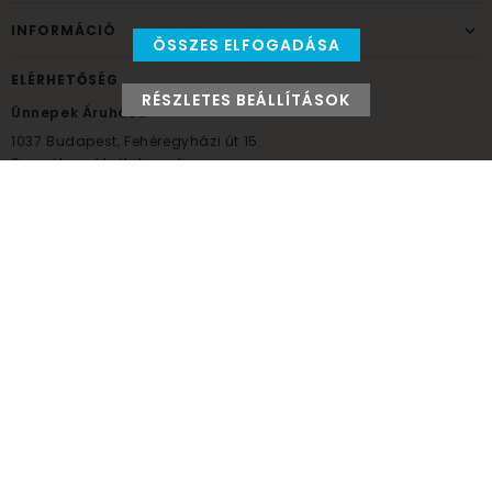
INFORMÁCIÓ
ÖSSZES ELFOGADÁSA
ELÉRHETŐSÉG
RÉSZLETES BEÁLLÍTÁSOK
Ünnepek Áruháza
1037
Budapest,
Fehéregyházi út 15.
Személyes átvételi pont
NYITVATARTÁS
Kedd - Péntek: 10:00 - 18:00
Szombat: 9:00 - 14:00
Hétfő, vasárnap: ZÁRVA
+36 30 984 6955
unnepekaruhaza@bwh.hu
UnnepekAruhaza
Ünnepek Áruháza © a partikellék specialista