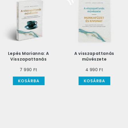
Lepés Marianna: A
A visszapattanás
Visszapattanás
művészete
Művészete Könyv
munkafüzet - Lepés
7 990 Ft
4 990 Ft
Marianna
KOSÁRBA
KOSÁRBA