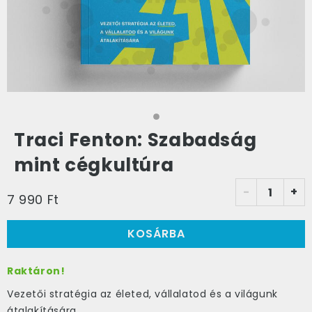
Traci Fenton: Szabadság
mint cégkultúra
-
+
7 990 Ft
KOSÁRBA
Raktáron!
Vezetői stratégia az életed, vállalatod és a világunk
átalakítására