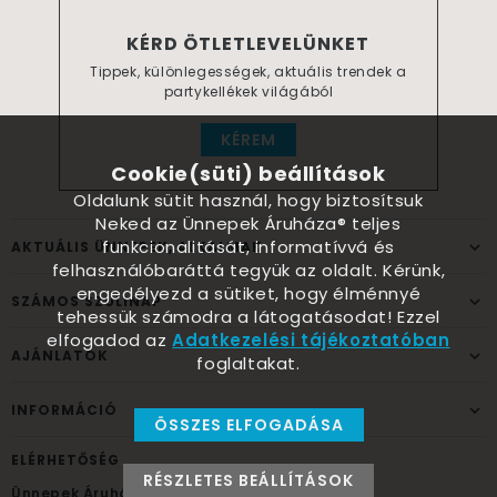
KÉRD ÖTLETLEVELÜNKET
Tippek, különlegességek, aktuális trendek a
partykellékek világából
KÉREM
Cookie(süti) beállítások
Oldalunk sütit használ, hogy biztosítsuk
Neked az Ünnepek Áruháza® teljes
funkcionalitását, informatívvá és
AKTUÁLIS ÜNNEPEK, ALKALMAK
felhasználóbaráttá tegyük az oldalt. Kérünk,
engedélyezd a sütiket, hogy élménnyé
SZÁMOS SZÜLINAP
tehessük számodra a látogatásodat! Ezzel
elfogadod az
Adatkezelési tájékoztatóban
AJÁNLATOK
foglaltakat.
INFORMÁCIÓ
ÖSSZES ELFOGADÁSA
ELÉRHETŐSÉG
RÉSZLETES BEÁLLÍTÁSOK
Ünnepek Áruháza