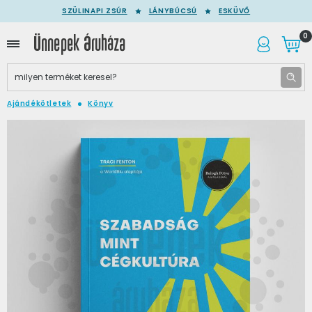
SZÜLINAPI ZSÚR
LÁNYBÚCSÚ
ESKÜVŐ
0
Ajándékötletek
Könyv