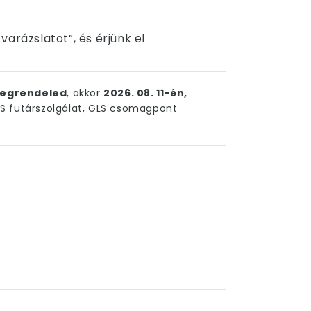
arázslatot”, és érjünk el
egrendeled
, akkor
2026. 08. 11-én,
 futárszolgálat, GLS csomagpont