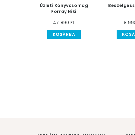
Üzleti Könyvcsomag
Beszélgess
Forray Niki
ajánlásával
47 890 Ft
8 99
KOSÁRBA
KOSÁ