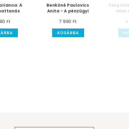
arianna: A
Benkóné Paulovics
Tony Hsi
pattanás
Anita - A pénzügyi
mint 
ete Könyv
tudás hatalma az
90 Ft
7 990 Ft
4
üzleti világban
SÁRBA
KOSÁRBA
K