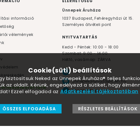
ORMÁCIÓ
ELÉRHETŐSÉG
F
Ünnepek Áruháza
lítási információ
1037
Budapest,
Fehéregyházi út 15.
Személyes átvételi pont
hetőség
rlói vélemények
NYITVATARTÁS
nk
Kedd - Péntek: 10:00 - 18:00
Szombat: 9:00 - 14:00
yv
Hétfő, vasárnap: ZÁRVA
tvédelem
Cookie(süti) beállítások
+36 30 984 6955
kereskedés
ogy biztosítsuk Neked az Ünnepek Áruháza® teljes funkcio
unnepekaruhaza@bwh.hu
ük az oldalt. Kérünk, engedélyezd a sütiket, hogy élmé
Környezetbarát lufik
UnnepekAruhaza
dat! Ezzel elfogadod az
Adatkezelési tájékoztatóban
ÖSSZES ELFOGADÁSA
RÉSZLETES BEÁLLÍTÁSOK