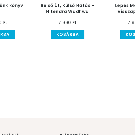
ünk könyv
Belső Út, Külső Hatás -
Lepés M
Hitendra Wadhwa
Vissza
Művész
0 Ft
7 990 Ft
7 9
RBA
KOSÁRBA
KO