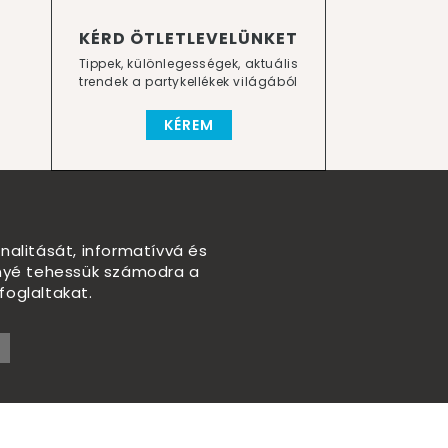
KÉRD ÖTLETLEVELÜNKET
Tippek, különlegességek, aktuális
trendek a partykellékek világából
KÉREM
nalitását, informatívvá és
nnyé tehessük számodra a
foglaltakat.