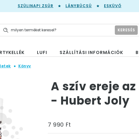
SZÜLINAPI ZSÚR
LÁNYBÚCSÚ
ESKÜVŐ
KERESÉS
RTYKELLÉK
LUFI
SZÁLLÍTÁSI INFORMÁCIÓK
B
letek
Könyv
A szív ereje az
- Hubert Joly
7 990 Ft