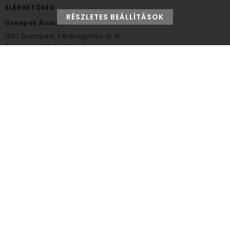
ELÉRHETŐSÉG
RÉSZLETES BEÁLLÍTÁSOK
Ünnepek Áruháza
1037
Budapest,
Fehéregyházi út 15.
Személyes átvételi pont
NYITVATARTÁS
Kedd - Péntek: 10:00 - 18:00
Szombat: 9:00 - 14:00
Hétfő, vasárnap: ZÁRVA
+36 30 984 6955
unnepekaruhaza@bwh.hu
UnnepekAruhaza
Ünnepek Áruháza © a partikellék specialista