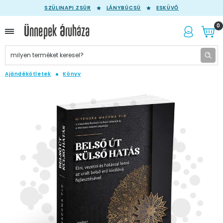
SZÜLINAPI ZSÚR
LÁNYBÚCSÚ
ESKÜVŐ
0
Ajándékötletek
Könyv