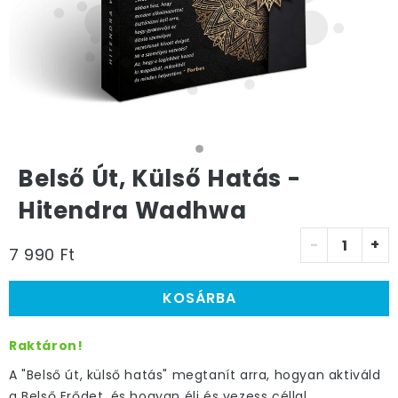
Belső Út, Külső Hatás -
Hitendra Wadhwa
-
+
7 990 Ft
KOSÁRBA
Raktáron!
A "Belső út, külső hatás" megtanít arra, hogyan aktiváld
a Belső Erődet, és hogyan élj és vezess céllal,