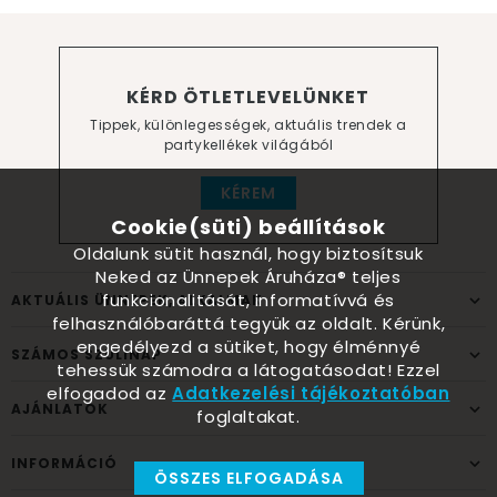
KÉRD ÖTLETLEVELÜNKET
Tippek, különlegességek, aktuális trendek a
partykellékek világából
KÉREM
Cookie(süti) beállítások
Oldalunk sütit használ, hogy biztosítsuk
Neked az Ünnepek Áruháza® teljes
funkcionalitását, informatívvá és
AKTUÁLIS ÜNNEPEK, ALKALMAK
felhasználóbaráttá tegyük az oldalt. Kérünk,
engedélyezd a sütiket, hogy élménnyé
SZÁMOS SZÜLINAP
tehessük számodra a látogatásodat! Ezzel
elfogadod az
Adatkezelési tájékoztatóban
AJÁNLATOK
foglaltakat.
INFORMÁCIÓ
ÖSSZES ELFOGADÁSA