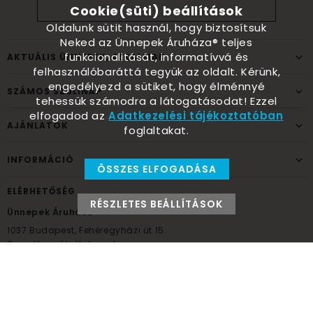
Cookie(süti) beállítások
Oldalunk sütit használ, hogy biztosítsuk
Neked az Ünnepek Áruháza® teljes
funkcionalitását, informatívvá és
AKTUÁLIS ÜNNEPEK, ALKALMAK
felhasználóbaráttá tegyük az oldalt. Kérünk,
engedélyezd a sütiket, hogy élménnyé
SZÁMOS SZÜLINAP
tehessük számodra a látogatásodat! Ezzel
elfogadod az
Adatkezelési tájékoztatóban
AJÁNLATOK
foglaltakat.
INFORMÁCIÓ
ÖSSZES ELFOGADÁSA
ELÉRHETŐSÉG
RÉSZLETES BEÁLLÍTÁSOK
Ünnepek Áruháza
1037
Budapest,
Fehéregyházi út 15.
Személyes átvételi pont
NYITVATARTÁS
Kedd - Péntek: 10:00 - 18:00
Szombat: 9:00 - 14:00