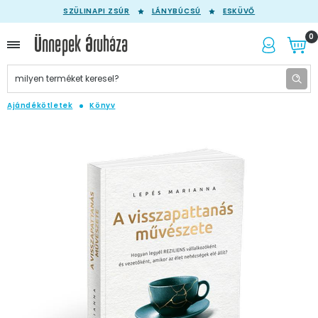
SZÜLINAPI ZSÚR
LÁNYBÚCSÚ
ESKÜVŐ
0
Ajándékötletek
Könyv