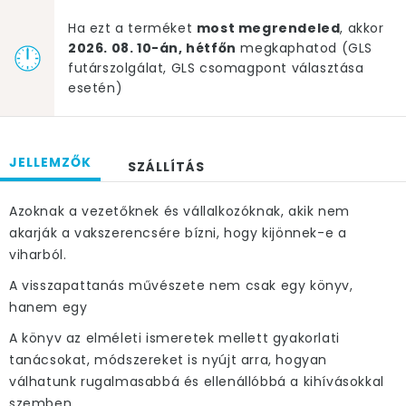
Ha ezt a terméket
most megrendeled
, akkor
2026. 08. 10-án, hétfőn
megkaphatod (GLS
futárszolgálat, GLS csomagpont választása
esetén)
JELLEMZŐK
SZÁLLÍTÁS
Azoknak a vezetőknek és vállalkozóknak, akik nem
akarják a vakszerencsére bízni, hogy kijönnek-e a
viharból.
A visszapattanás művészete nem csak egy könyv,
hanem egy
A könyv az elméleti ismeretek mellett gyakorlati
tanácsokat, módszereket is nyújt arra, hogyan
válhatunk rugalmasabbá és ellenállóbbá a kihívásokkal
szemben.