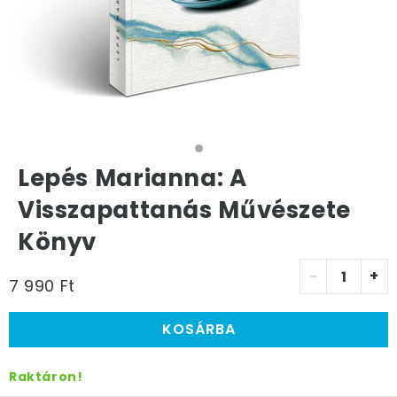
Lepés Marianna: A
Visszapattanás Művészete
Könyv
-
+
7 990 Ft
KOSÁRBA
Raktáron!