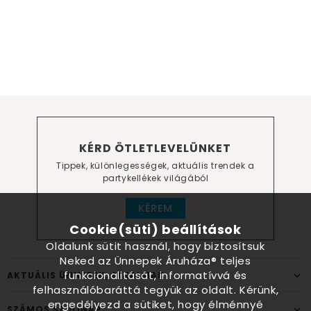
KÉRD ÖTLETLEVELÜNKET
Tippek, különlegességek, aktuális trendek a
partykellékek világából
KÉREM
Cookie(süti) beállítások
Oldalunk sütit használ, hogy biztosítsuk
Neked az Ünnepek Áruháza® teljes
funkcionalitását, informatívvá és
AKTUÁLIS ÜNNEPEK, ALKALMAK
felhasználóbaráttá tegyük az oldalt. Kérünk,
engedélyezd a sütiket, hogy élménnyé
SZÁMOS SZÜLINAP