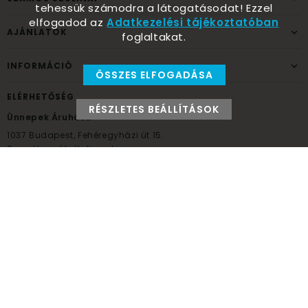
tehessük számodra a látogatásodat! Ezzel
elfogadod az
Adatkezelési tájékoztatóban
AJÁNLATOK
foglaltakat.
INFORMÁCIÓ
ÖSSZES ELFOGADÁSA
ELÉRHETŐSÉG
RÉSZLETES BEÁLLÍTÁSOK
Ünnepek Áruháza
1037
Budapest,
Fehéregyházi út 15.
Személyes átvételi pont
NYITVATARTÁS
Kedd - Péntek: 10:00 - 18:00
Szombat: 9:00 - 14:00
Hétfő, vasárnap: ZÁRVA
+36 30 984 6955
unnepekaruhaza@bwh.hu
UnnepekAruhaza