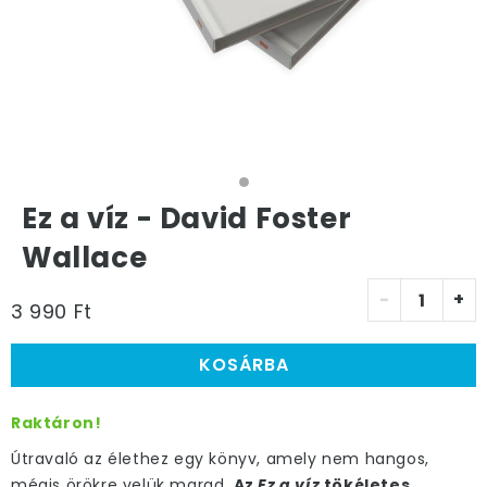
Ez a víz - David Foster
Wallace
-
+
3 990 Ft
KOSÁRBA
Raktáron!
Útravaló az élethez egy könyv, amely nem hangos,
mégis örökre velük marad.
Az
Ez a víz
tökéletes