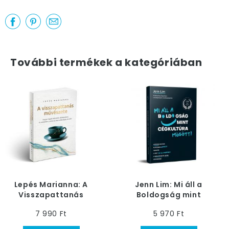
További termékek a kategóriában
Lepés Marianna: A
Jenn Lim: Mi áll a
Visszapattanás
Boldogság mint
Művészete Könyv
cégkultúra mögött?
7 990 Ft
5 970 Ft