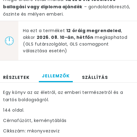
ballagási vagy diploma ajándék
– gondolatébresztő,
őszinte és mélyen emberi.
Ha ezt a terméket
12 óráig megrendeled
,
akkor
2026. 08. 10-án, hétfőn
megkaphatod
(GLS futárszolgálat, GLS csomagpont
választása esetén)
JELLEMZŐK
RÉSZLETEK
SZÁLLÍTÁS
Egy könyv az az életről, az emberi természetről és a
tartós boldogságról.
144 oldal.
Cérnafűzött, keménytáblás
Cikkszám: mkonyvezaviz