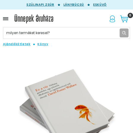
SZÜLINAPI ZSÚR
LÁNYBÚCSÚ
ESKÜVŐ
0
Ajándékötletek
Könyv