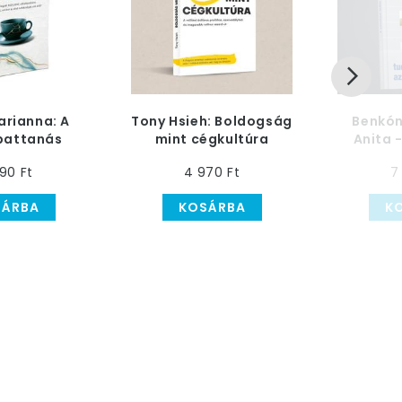
arianna: A
Tony Hsieh: Boldogság
Benkón
pattanás
mint cégkultúra
Anita 
ete Könyv
tudás
90 Ft
4 970 Ft
7
üzlet
SÁRBA
KOSÁRBA
K