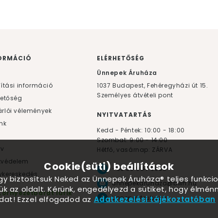
ORMÁCIÓ
ELÉRHETŐSÉG
F
Ünnepek Áruháza
lítási információ
1037
Budapest,
Fehéregyházi út 15.
Személyes átvételi pont
hetőség
rlói vélemények
NYITVATARTÁS
nk
Kedd - Péntek: 10:00 - 18:00
Szombat: 9:00 - 14:00
yv
Hétfő, vasárnap: ZÁRVA
tvédelem
Cookie(süti) beállítások
+36 30 984 6955
kereskedés
ogy biztosítsuk Neked az Ünnepek Áruháza® teljes funkcio
unnepekaruhaza@bwh.hu
ük az oldalt. Kérünk, engedélyezd a sütiket, hogy élmé
Környezetbarát lufik
UnnepekAruhaza
dat! Ezzel elfogadod az
Adatkezelési tájékoztatóban