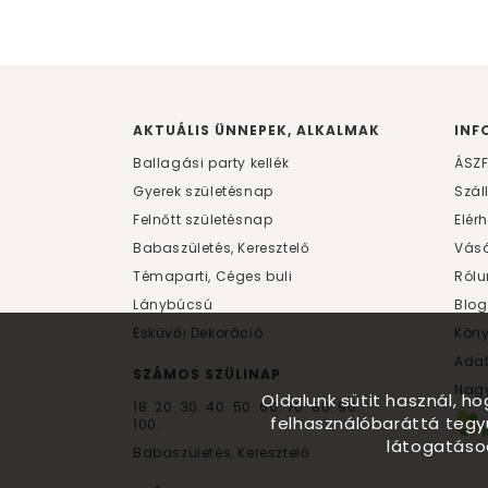
AKTUÁLIS ÜNNEPEK, ALKALMAK
INF
Ballagási party kellék
ÁSZ
Gyerek születésnap
Szál
Felnőtt születésnap
Elér
Babaszületés, Keresztelő
Vásá
Témaparti, Céges buli
Rólu
Lánybúcsú
Blog
Esküvői Dekoráció
Kön
Ada
SZÁMOS SZÜLINAP
Nagy
Oldalunk sütit használ, h
18.
20.
30.
40.
50.
60.
70.
80.
90.
felhasználóbaráttá tegy
100.
látogatáso
Babaszületés, Keresztelő