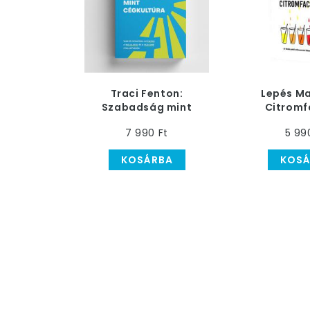
Traci Fenton:
Lepés Ma
Szabadság mint
Citromf
cégkultúra
7 990 Ft
5 99
KOSÁRBA
KOSÁ