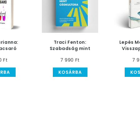
rianna:
Traci Fenton:
Lepés M
acsaró
Szabadság mint
Vissza
cégkultúra
Művész
0 Ft
7 990 Ft
7 9
RBA
KOSÁRBA
KO