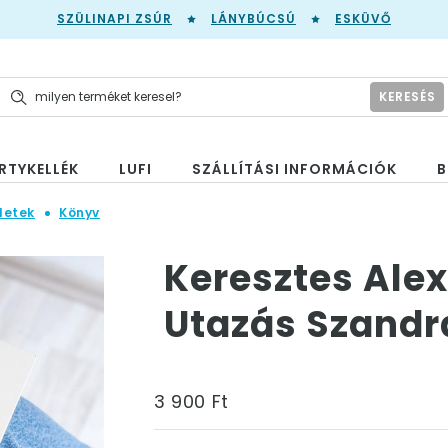
SZÜLINAPI ZSÚR
LÁNYBÚCSÚ
ESKÜVŐ
KERESÉS
RTYKELLÉK
LUFI
SZÁLLÍTÁSI INFORMÁCIÓK
B
letek
Könyv
Keresztes Alex
Utazás Szandr
3 900 Ft