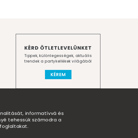
KÉRD ÖTLETLEVELÜNKET
Tippek, különlegességek, aktuális
trendek a partykellékek világából
KÉREM
nalitását, informatívvá és
nnyé tehessük számodra a
foglaltakat.