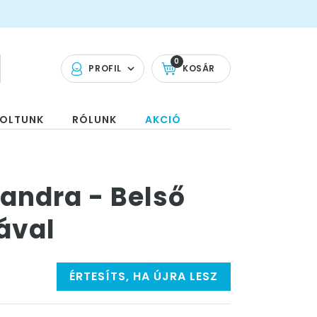
0
PROFIL
KOSÁR
OLTUNK
RÓLUNK
AKCIÓ
andra - Belső
ával
ÉRTESÍTS, HA ÚJRA LESZ