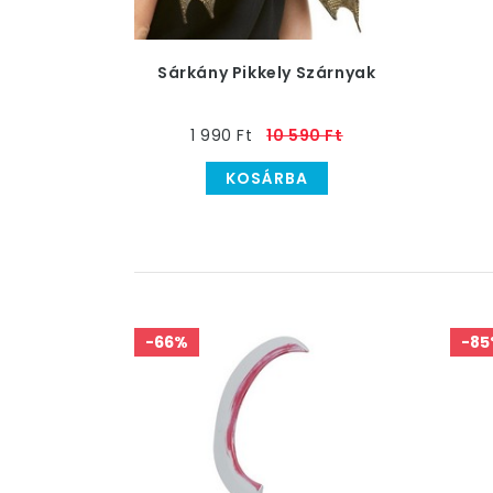
Sárkány Pikkely Szárnyak
1 990 Ft
10 590 Ft
KOSÁRBA
-66%
-85