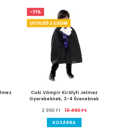
-71%
UTOLSÓ 2 CSOM
elmez
Cuki Vámpír Királyfi Jelmez
Gyerekeknek, 3-4 Éveseknek
2 990 Ft
10 490 Ft
KOSÁRBA