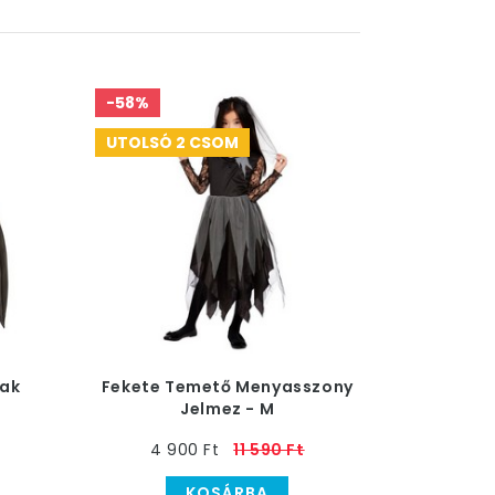
-58%
UTOLSÓ 2 CSOM
yak
Fekete Temető Menyasszony
Jelmez - M
4 900 Ft
11 590 Ft
KOSÁRBA