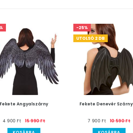
%
-25%
UTOLSÓ 2 DB
Fekete Angyalszárny
Fekete Denevér Szárn
4 900 Ft
15 990 Ft
7 900 Ft
10 590 Ft
KOSÁRBA
KOSÁRBA