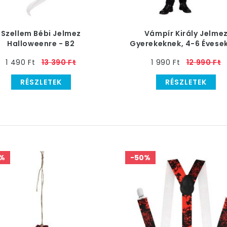
Szellem Bébi Jelmez
Vámpír Király Jelme
Halloweenre - B2
Gyerekeknek, 4-6 Évese
1 490 Ft
13 390 Ft
1 990 Ft
12 990 Ft
RÉSZLETEK
RÉSZLETEK
%
-50%