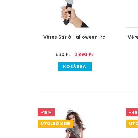
Véres Sarló Halloween-ra
Vére
990 Ft
2 890 Ft
KOSÁRBA
-18%
-4
UTOLSÓ 3 DB
UTO