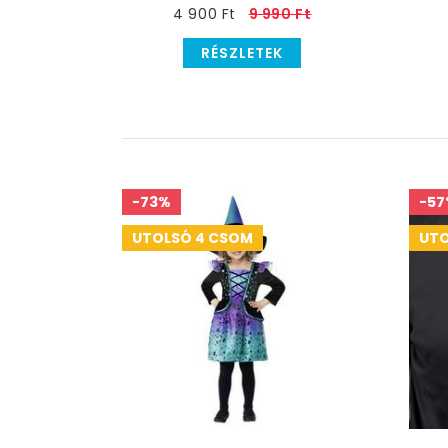
4 900 Ft
9 990 Ft
RÉSZLETEK
-73%
-57
UTOLSÓ 4 CSOM
UTO