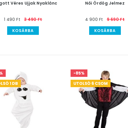
gott Véres Ujjak Nyaklánc
Női Ördög Jelmez
1 490 Ft
3 490 Ft
4 900 Ft
9 690 Ft
KOSÁRBA
KOSÁRBA
%
-85%
LSÓ 1 DB
UTOLSÓ 6 CSOM