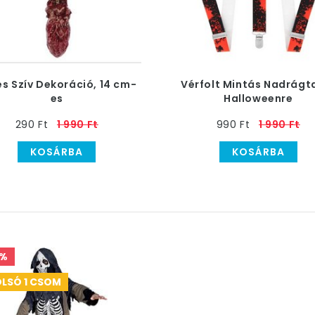
s Szív Dekoráció, 14 cm-
Vérfolt Mintás Nadrágt
es
Halloweenre
290 Ft
1 990 Ft
990 Ft
1 990 Ft
KOSÁRBA
KOSÁRBA
6%
LSÓ 1 CSOM