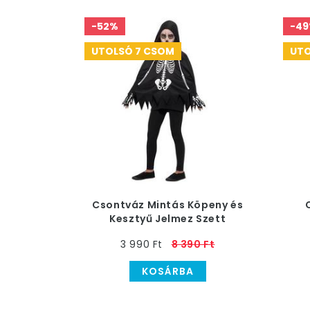
-52%
-4
UTOLSÓ 7 CSOM
UTO
Csontváz Mintás Köpeny és
Kesztyű Jelmez Szett
Gyerekeknek
3 990 Ft
8 390 Ft
KOSÁRBA