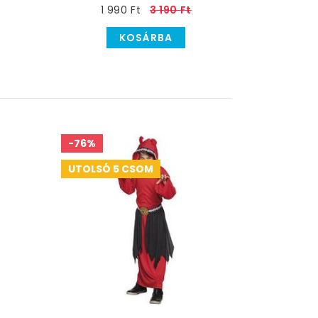
1 990 Ft
3 190 Ft
KOSÁRBA
-76%
UTOLSÓ 5 CSOM