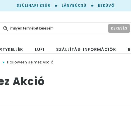
SZÜLINAPI ZSÚR
LÁNYBÚCSÚ
ESKÜVŐ
KERESÉS
RTYKELLÉK
LUFI
SZÁLLÍTÁSI INFORMÁCIÓK
B
n
Halloween Jelmez Akció
ez Akció