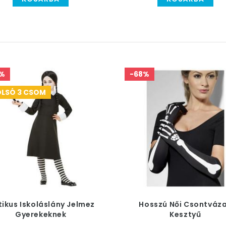
%
-68%
LSÓ 3 CSOM
ikus Iskoláslány Jelmez
Hosszú Női Csontváz
Gyerekeknek
Kesztyű