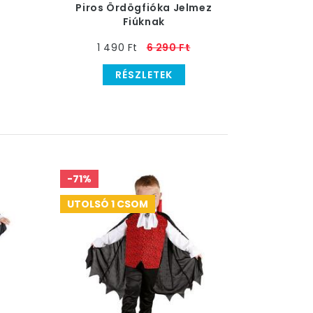
Piros Ördögfióka Jelmez
Fiúknak
1 490 Ft
6 290 Ft
RÉSZLETEK
-71%
UTOLSÓ 1 CSOM