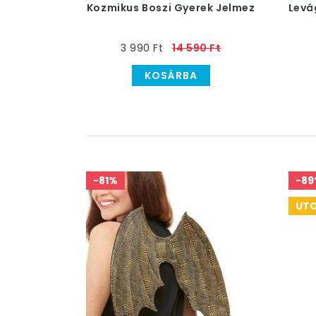
Kozmikus Boszi Gyerek Jelmez
Levá
3 990 Ft
14 590 Ft
KOSÁRBA
-81%
-89
UTO