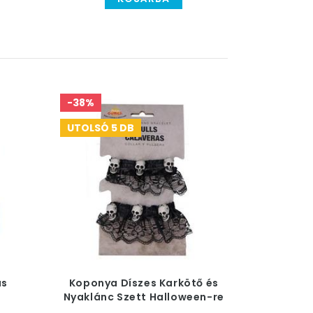
-38%
UTOLSÓ 5 DB
as
Koponya Díszes Karkötő és
Nyaklánc Szett Halloween-re