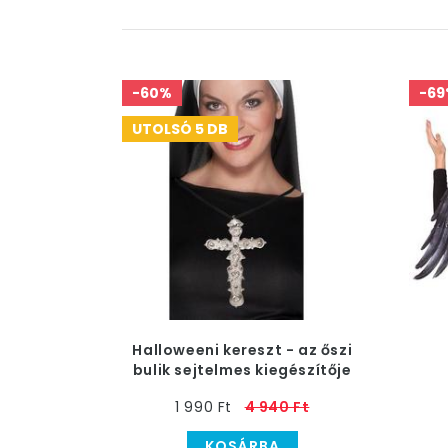
-60%
-69
UTOLSÓ 5 DB
Halloweeni kereszt - az őszi
bulik sejtelmes kiegészítője
1 990 Ft
4 940 Ft
KOSÁRBA