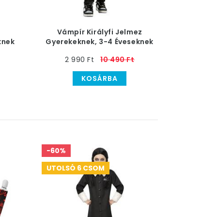
z
Vámpír Királyfi Jelmez
knek
Gyerekeknek, 3-4 Éveseknek
2 990 Ft
10 490 Ft
KOSÁRBA
-60%
UTOLSÓ 6 CSOM