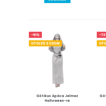
-51%
-72
UTOLSÓ 2 CSOM
UTO
Gótikus Apáca Jelmez
Gót
Halloween-re