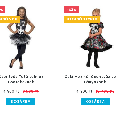
9%
-53%
LSÓ 5 DB
UTOLSÓ 3 CSOM
Csontváz Tütü Jelmez
Cuki Mexikói Csontváz J
Gyerekeknek
Lányoknak
4 900 Ft
9 590 Ft
4 900 Ft
10 490 Ft
KOSÁRBA
KOSÁRBA