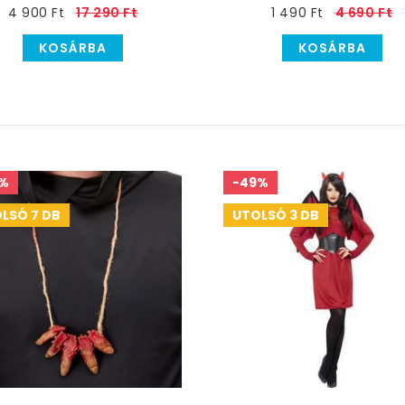
4 900 Ft
17 290 Ft
1 490 Ft
4 690 Ft
KOSÁRBA
KOSÁRBA
%
-49%
LSÓ 7 DB
UTOLSÓ 3 DB