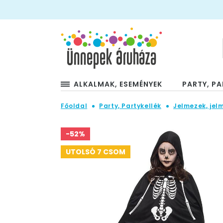
ALKALMAK, ESEMÉNYEK
PARTY, PA
Főoldal
Party, Partykellék
Jelmezek, jel
-52%
UTOLSÓ 7 CSOM