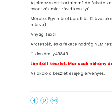
A jelmez szett tartalma: 1 db fekete 
csontváz mint rövid kesztyű.
Mérete: Egy méretben. 6 és 12 évesekn
mérve).
Anyag: textil.
Arcfesték, és a fekete nadrág NEM ré
Cikkszám: y49849
Limitált készlet. Már csak néhány d
Az akció a készlet erejéig érvényes.