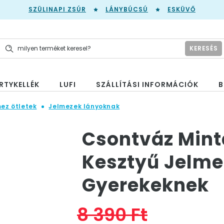
SZÜLINAPI ZSÚR
LÁNYBÚCSÚ
ESKÜVŐ
KERESÉS
RTYKELLÉK
LUFI
SZÁLLÍTÁSI INFORMÁCIÓK
B
mez ötletek
Jelmezek lányoknak
Csontváz Mint
Kesztyű Jelme
Gyerekeknek
8 390 Ft