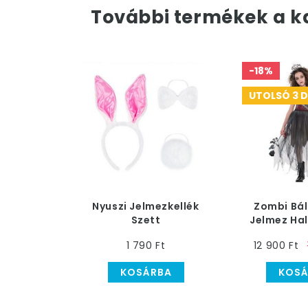
További termékek a k
-18%
UTOLSÓ 3 
Nyuszi Jelmezkellék
Zombi Bál
Szett
Jelmez Ha
1 790 Ft
12 900 Ft
KOSÁRBA
KOSÁ