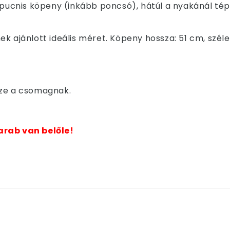
kapucnis köpeny (inkább poncsó), hátúl a nyakánál tép
ek ajánlott ideális méret. Köpeny hossza: 51 cm, szé
sze a csomagnak.
arab van belőle!