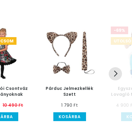
-69%
 CSOM
UTOLSÓ
kói Csontváz
Párduc Jelmezkellék
Egysz
Lányoknak
Szett
Lovagló
Gye
10 490 Ft
1 790 Ft
4 900 
SÁRBA
KOSÁRBA
K