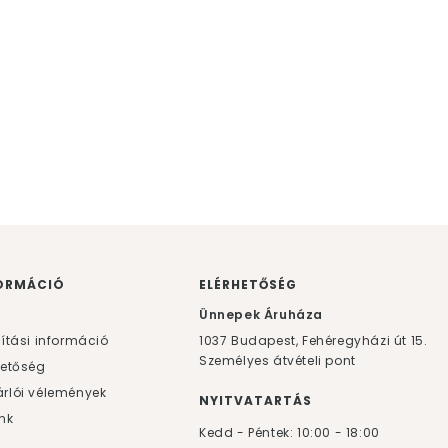
ORMÁCIÓ
ELÉRHETŐSÉG
F
Ünnepek Áruháza
lítási információ
1037
Budapest,
Fehéregyházi út 15.
Személyes átvételi pont
hetőség
rlói vélemények
NYITVATARTÁS
nk
Kedd - Péntek: 10:00 - 18:00