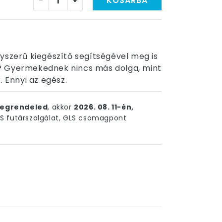
-
+
KOSÁRBA
yszerű kiegészítő segítségével meg is
? Gyermekednek nincs más dolga, mint
. Ennyi az egész.
egrendeled
, akkor
2026. 08. 11-én,
 futárszolgálat, GLS csomagpont