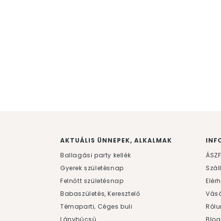
AKTUÁLIS ÜNNEPEK, ALKALMAK
INF
Ballagási party kellék
ÁSZ
Gyerek születésnap
Szál
Felnőtt születésnap
Elér
Babaszületés, Keresztelő
Vásá
Témaparti, Céges buli
Rólu
Lánybúcsú
Blog