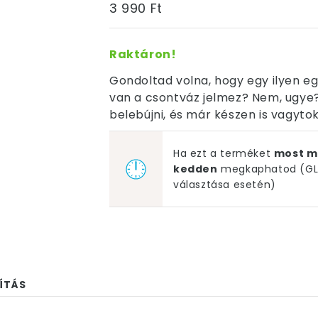
3 990 Ft
Raktáron!
Gondoltad volna, hogy egy ilyen eg
van a csontváz jelmez? Nem, ugye
belebújni, és már készen is vagytok
Ha ezt a terméket
most m
kedden
megkaphatod (GLS
választása esetén)
ÍTÁS