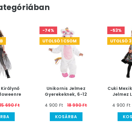
ategóriában
-74%
-53%
DB
UTOLSÓ 1 CSOM
UTOLSÓ 3
 Királynő
Unikornis Jelmez
Cuki Mexi
lloweenre
Gyerekeknek, 6-12
Jelmez 
Hónaposoknak
15 690 Ft
4 900 Ft
18 990 Ft
4 900 Ft
RBA
KOSÁRBA
KO