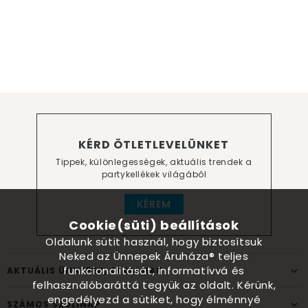
KÉRD ÖTLETLEVELÜNKET
Tippek, különlegességek, aktuális trendek a
partykellékek világából
KÉREM
Cookie(süti) beállítások
Oldalunk sütit használ, hogy biztosítsuk
Neked az Ünnepek Áruháza® teljes
funkcionalitását, informatívvá és
AKTUÁLIS ÜNNEPEK, ALKALMAK
felhasználóbaráttá tegyük az oldalt. Kérünk,
engedélyezd a sütiket, hogy élménnyé
SZÁMOS SZÜLINAP