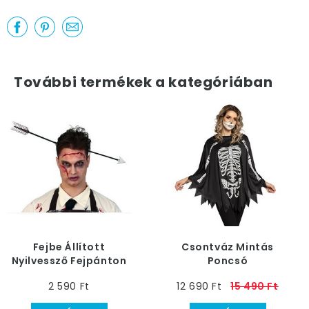
További termékek a kategóriában
Fejbe Állított
Csontváz Mintás
Nyilvessző Fejpánton
Poncsó
2 590 Ft
12 690 Ft
15 490 Ft