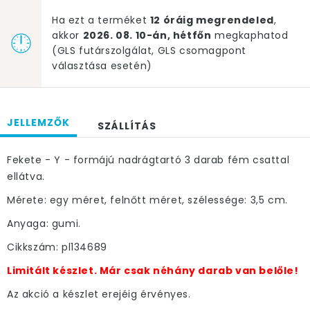
Ha ezt a terméket
12 óráig megrendeled
,
akkor
2026. 08. 10-án, hétfőn
megkaphatod
(GLS futárszolgálat, GLS csomagpont
választása esetén)
JELLEMZŐK
SZÁLLÍTÁS
Fekete - Y - formájú nadrágtartó 3 darab fém csattal
ellátva.
Mérete: egy méret, felnőtt méret, szélessége: 3,5 cm.
Anyaga: gumi.
Cikkszám: pl134689
Limitált készlet. Már csak néhány darab van belőle!
Az akció a készlet erejéig érvényes.