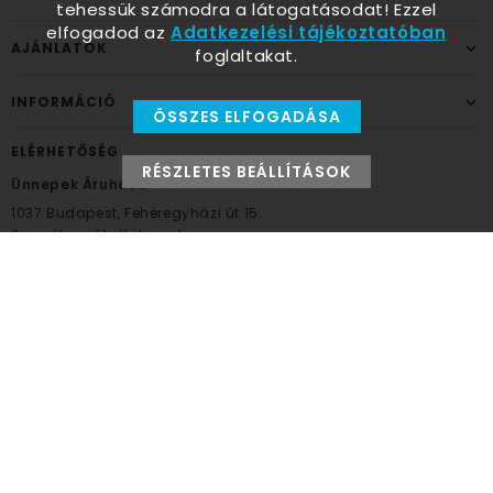
tehessük számodra a látogatásodat! Ezzel
elfogadod az
Adatkezelési tájékoztatóban
AJÁNLATOK
foglaltakat.
INFORMÁCIÓ
ÖSSZES ELFOGADÁSA
ELÉRHETŐSÉG
RÉSZLETES BEÁLLÍTÁSOK
Ünnepek Áruháza
1037
Budapest,
Fehéregyházi út 15.
Személyes átvételi pont
NYITVATARTÁS
Kedd - Péntek: 10:00 - 18:00
Szombat: 9:00 - 14:00
Hétfő, vasárnap: ZÁRVA
+36 30 984 6955
unnepekaruhaza@bwh.hu
UnnepekAruhaza