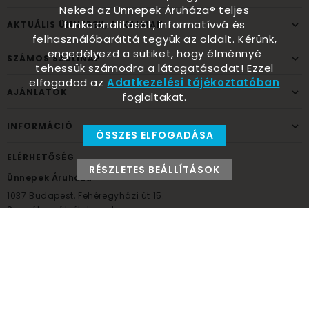
Neked az Ünnepek Áruháza® teljes
funkcionalitását, informatívvá és
AKTUÁLIS ÜNNEPEK, ALKALMAK
felhasználóbaráttá tegyük az oldalt. Kérünk,
engedélyezd a sütiket, hogy élménnyé
SZÁMOS SZÜLINAP
tehessük számodra a látogatásodat! Ezzel
elfogadod az
Adatkezelési tájékoztatóban
AJÁNLATOK
foglaltakat.
INFORMÁCIÓ
ÖSSZES ELFOGADÁSA
ELÉRHETŐSÉG
RÉSZLETES BEÁLLÍTÁSOK
Ünnepek Áruháza
1037
Budapest,
Fehéregyházi út 15.
Személyes átvételi pont
NYITVATARTÁS
Kedd - Péntek: 10:00 - 18:00
Szombat: 9:00 - 14:00
Hétfő, vasárnap: ZÁRVA