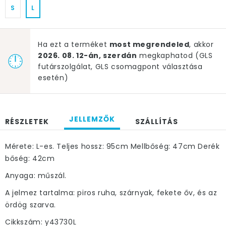
S
L
Ha ezt a terméket
most megrendeled
, akkor
2026. 08. 12-án, szerdán
megkaphatod (GLS
futárszolgálat, GLS csomagpont választása
esetén)
JELLEMZŐK
RÉSZLETEK
SZÁLLÍTÁS
Mérete: L-es. Teljes hossz: 95cm Mellbőség: 47cm Derék
bőség: 42cm
Anyaga: műszál.
A jelmez tartalma: piros ruha, szárnyak, fekete őv, és az
ördög szarva.
Cikkszám: y43730L