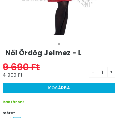
Női Ördög Jelmez - L
9 690 Ft
-
+
4 900 Ft
KOSÁRBA
Raktáron!
méret