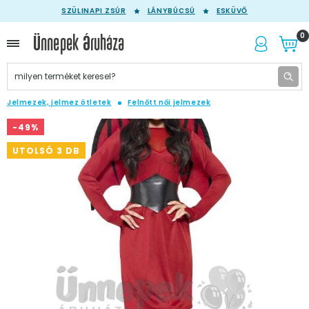
SZÜLINAPI ZSÚR
LÁNYBÚCSÚ
ESKÜVŐ
0
Jelmezek, jelmez ötletek
Felnőtt női jelmezek
-49%
UTOLSÓ 3 DB