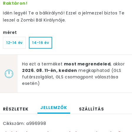
Raktáron!
Idén legyél Te a bálkirálynő! Ezzel a jelmezzel biztos Te
leszel a Zombi Bál Királynője.
méret
12-14 év
14-16 év
Ha ezt a terméket
most megrendeled
, akkor
2026. 08. 11-én, kedden
megkaphatod (GLS
futárszolgálat, GLS csomagpont választása
esetén)
JELLEMZŐK
RÉSZLETEK
SZÁLLÍTÁS
Cikkszám: a996998