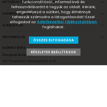
funkcionalitását, informatívvá és
AKTUÁLIS ÜNNEPEK, ALKALMAK
felhasználóbaráttá tegyük az oldalt. Kérünk,
engedélyezd a sütiket, hogy élménnyé
SZÁMOS SZÜLINAP
tehessük számodra a látogatásodat! Ezzel
elfogadod az
Adatkezelési tájékoztatóban
AJÁNLATOK
foglaltakat.
INFORMÁCIÓ
ÖSSZES ELFOGADÁSA
ELÉRHETŐSÉG
RÉSZLETES BEÁLLÍTÁSOK
Ünnepek Áruháza
1037
Budapest,
Fehéregyházi út 15.
Személyes átvételi pont
NYITVATARTÁS
Kedd - Péntek: 10:00 - 18:00
Szombat: 9:00 - 14:00
Hétfő, vasárnap: ZÁRVA
+36 30 984 6955