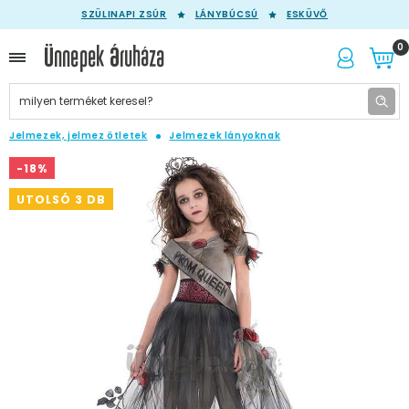
SZÜLINAPI ZSÚR
LÁNYBÚCSÚ
ESKÜVŐ
0
Jelmezek, jelmez ötletek
Jelmezek lányoknak
-18%
UTOLSÓ 3 DB