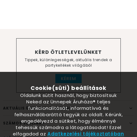
KÉRD ÖTLETLEVELÜNKET
Tippek, különlegességek, aktuális trendek a
partykellékek világából
KÉREM
Cookie(süti) beállítások
Oldalunk sütit használ, hogy biztosítsuk
Neked az Ünnepek Áruháza® teljes
funkcionalitását, informatívvá és
AKTUÁLIS ÜNNEPEK, ALKALMAK
felhasználóbaráttá tegyük az oldalt. Kérünk,
engedélyezd a sütiket, hogy élménnyé
SZÁMOS SZÜLINAP
tehessük számodra a látogatásodat! Ezzel
elfogadod az
Adatkezelési tájékoztatóban