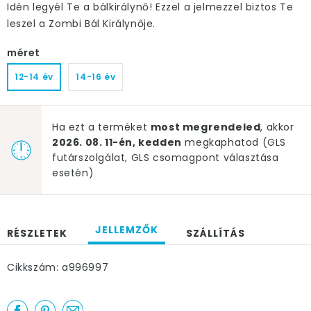
Idén legyél Te a bálkirálynő! Ezzel a jelmezzel biztos Te
leszel a Zombi Bál Királynője.
méret
12-14 év
14-16 év
Ha ezt a terméket
most megrendeled
, akkor
2026. 08. 11-én, kedden
megkaphatod (GLS
futárszolgálat, GLS csomagpont választása
esetén)
JELLEMZŐK
RÉSZLETEK
SZÁLLÍTÁS
Cikkszám: a996997