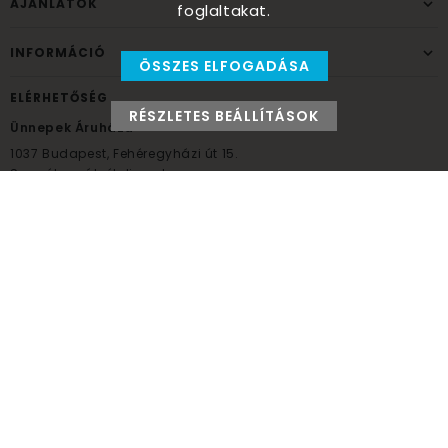
AJÁNLATOK
foglaltakat.
INFORMÁCIÓ
ÖSSZES ELFOGADÁSA
ELÉRHETŐSÉG
RÉSZLETES BEÁLLÍTÁSOK
Ünnepek Áruháza
1037
Budapest,
Fehéregyházi út 15.
Személyes átvételi pont
NYITVATARTÁS
Kedd - Péntek: 10:00 - 18:00
Szombat: 9:00 - 14:00
Hétfő, vasárnap: ZÁRVA
+36 30 984 6955
unnepekaruhaza@bwh.hu
UnnepekAruhaza