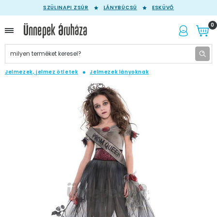
SZÜLINAPI ZSÚR
LÁNYBÚCSÚ
ESKÜVŐ
0
Jelmezek, jelmez ötletek
Jelmezek lányoknak