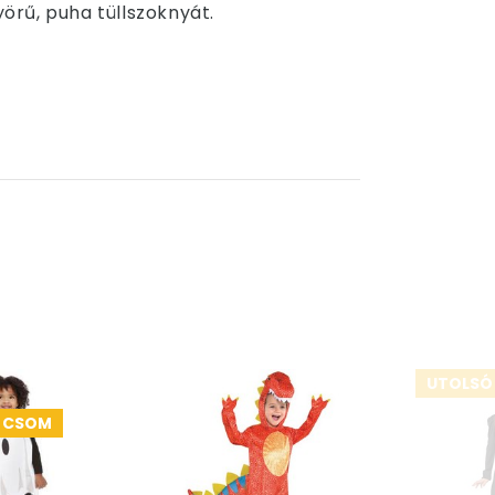
yörű, puha tüllszoknyát.
UTOLSÓ
4 CSOM