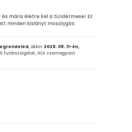
 – és máris életre kel a tündérmese! Ez
ett minden kislányt mosolygós
egrendeled
, akkor
2026. 08. 11-én,
 futárszolgálat, GLS csomagpont