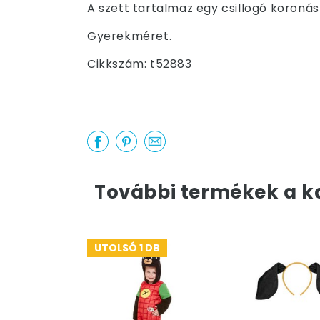
A szett tartalmaz egy csillogó koronás
Gyerekméret.
Cikkszám: t52883
További termékek a k
UTOLSÓ 1 DB