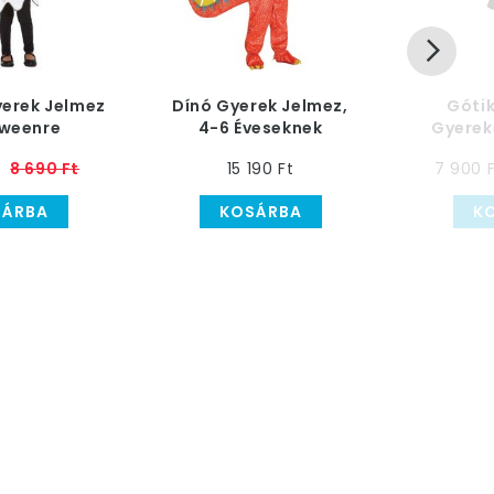
yerek Jelmez
Dínó Gyerek Jelmez,
Góti
oweenre
4-6 Éveseknek
Gyerek
Év
8 690 Ft
15 190 Ft
7 900 
SÁRBA
KOSÁRBA
K