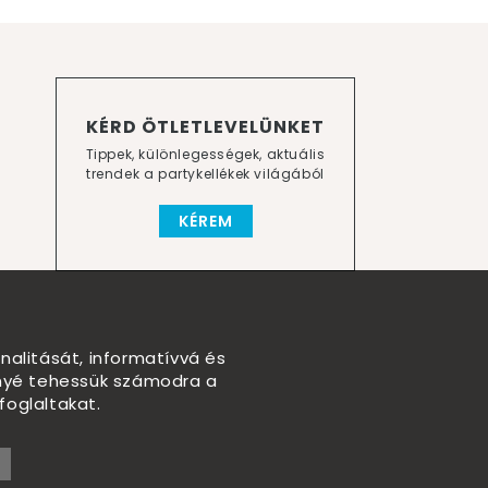
KÉRD ÖTLETLEVELÜNKET
Tippek, különlegességek, aktuális
trendek a partykellékek világából
KÉREM
nalitását, informatívvá és
nnyé tehessük számodra a
foglaltakat.