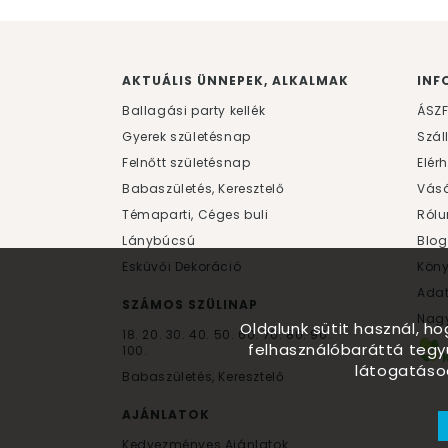
AKTUÁLIS ÜNNEPEK, ALKALMAK
INF
Ballagási party kellék
ÁSZ
Gyerek születésnap
Szál
Felnőtt születésnap
Elér
Babaszületés, Keresztelő
Vásá
Témaparti, Céges buli
Rólu
Lánybúcsú
Blog
Esküvői Dekoráció
Kön
Ada
SZÁMOS SZÜLINAP
Nagy
Oldalunk sütit használ, h
18.
20.
30.
40.
50.
60.
70.
80.
90.
felhasználóbaráttá tegy
100.
látogatáso
Babaszületés, Keresztelő
AJÁNLATOK
Kedvezményes Ajánlatok