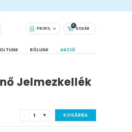
0
PROFIL
KOSÁR
OLTUNK
RÓLUNK
AKCIÓ
nő Jelmezkellék
-
+
KOSÁRBA