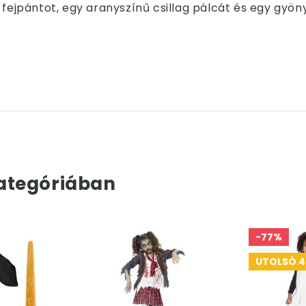
 fejpántot, egy aranyszínű csillag pálcát és egy gyön
ategóriában
-77%
UTOLSÓ 