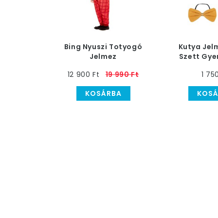
Bing Nyuszi Totyogó
Kutya Jel
Jelmez
Szett Gye
12 900 Ft
19 990 Ft
1 75
KOSÁRBA
KOSÁ