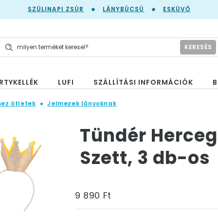
SZÜLINAPI ZSÚR
LÁNYBÚCSÚ
ESKÜVŐ
KERESÉS
RTYKELLÉK
LUFI
SZÁLLÍTÁSI INFORMÁCIÓK
B
mez ötletek
Jelmezek lányoknak
Tündér Herceg
Szett, 3 db-os
9 890 Ft