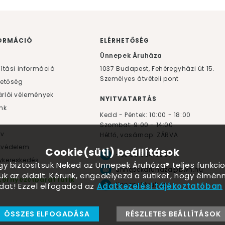
ORMÁCIÓ
ELÉRHETŐSÉG
F
Ünnepek Áruháza
lítási információ
1037
Budapest,
Fehéregyházi út 15.
Személyes átvételi pont
hetőség
rlói vélemények
NYITVATARTÁS
nk
Kedd - Péntek: 10:00 - 18:00
Szombat: 9:00 - 14:00
yv
Hétfő, vasárnap: ZÁRVA
tvédelem
Cookie(süti) beállítások
+36 30 984 6955
kereskedés
ogy biztosítsuk Neked az Ünnepek Áruháza® teljes funkcio
unnepekaruhaza@bwh.hu
ük az oldalt. Kérünk, engedélyezd a sütiket, hogy élmé
Környezetbarát lufik
UnnepekAruhaza
dat! Ezzel elfogadod az
Adatkezelési tájékoztatóban
ÖSSZES ELFOGADÁSA
RÉSZLETES BEÁLLÍTÁSOK