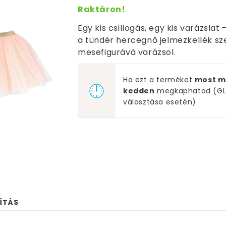
Raktáron!
Egy kis csillogás, egy kis varázslat
a tündér hercegnő jelmezkellék sz
mesefigurává varázsol.
Ha ezt a terméket
most m
kedden
megkaphatod (GLS
választása esetén)
ÍTÁS