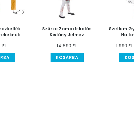
mezkellék
Szürke Zombi Iskolás
Szellem G
rekeknek
Kislány Jelmez
Hall
0 Ft
14 890 Ft
1 990 Ft
RBA
KOSÁRBA
KO