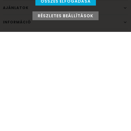
ÖSSZES ELFOGADÁSA
AJÁNLATOK
RÉSZLETES BEÁLLÍTÁSOK
INFORMÁCIÓ
ELÉRHETŐSÉG
Ünnepek Áruháza
1037
Budapest,
Fehéregyházi út 15.
Személyes átvételi pont
NYITVATARTÁS
Kedd - Péntek: 10:00 - 18:00
Szombat: 9:00 - 14:00
Hétfő, vasárnap: ZÁRVA
+36 30 984 6955
unnepekaruhaza@bwh.hu
UnnepekAruhaza