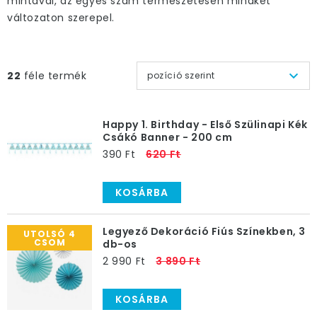
mintával, az egyes szám természetesen mindkét
változaton szerepel.
22
féle termék
pozíció szerint
Happy 1. Birthday - Első Szülinapi Kék
Csákó Banner - 200 cm
390 Ft
620 Ft
KOSÁRBA
Legyező Dekoráció Fiús Színekben, 3
UTOLSÓ 4
CSOM
db-os
2 990 Ft
3 890 Ft
KOSÁRBA