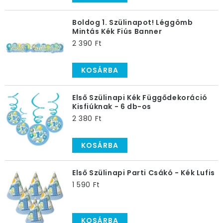
Boldog 1. Szülinapot! Léggömb
Mintás Kék Fiús Banner
2 390 Ft
KOSÁRBA
Első Szülinapi Kék Függődekoráció
Kisfiúknak - 6 db-os
2 380 Ft
KOSÁRBA
Első Szülinapi Parti Csákó - Kék Lufis
1 590 Ft
KOSÁRBA