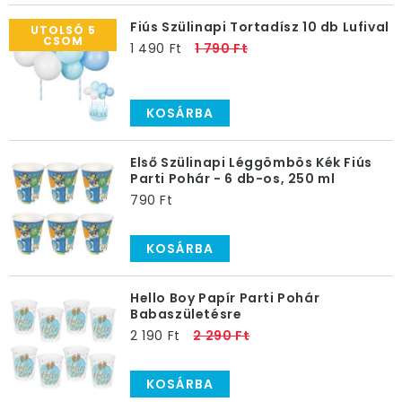
Fiús Szülinapi Tortadísz 10 db Lufival
UTOLSÓ 5
CSOM
1 490 Ft
1 790 Ft
KOSÁRBA
Első Szülinapi Léggömbös Kék Fiús
Parti Pohár - 6 db-os, 250 ml
790 Ft
KOSÁRBA
Hello Boy Papír Parti Pohár
Babaszületésre
2 190 Ft
2 290 Ft
KOSÁRBA