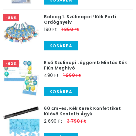
KOSÁRBA
Boldog 1. Szülinapot! Kék Parti
-86%
Ördögnyelv
190 Ft
1 350 Ft
KOSÁRBA
Első Szülinapi Léggömb Mintás Kék
-62%
Fiús Meghívó
490 Ft
1 290 Ft
KOSÁRBA
60 cm-es, Kék Kerek Konfettiket
Kilövő Konfetti Ágyú
2 690 Ft
3 790 Ft