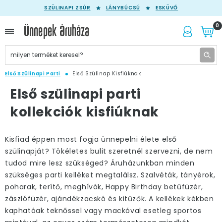
SZÜLINAPI ZSÚR
LÁNYBÚCSÚ
ESKÜVŐ
0
Első Szülinapi Parti
Első Szülinap Kisfiúknak
Első szülinapi parti
kollekciók kisfiúknak
Kisfiad éppen most fogja ünnepelni élete első
szülinapját? Tökéletes bulit szeretnél szervezni, de nem
tudod mire lesz szükséged? Áruházunkban minden
szükséges parti kelléket megtalálsz. Szalvéták, tányérok,
poharak, terítő, meghívók, Happy Birthday betűfüzér,
zászlófüzér, ajándékzacskó és kitűzők. A kellékek kékben
kaphatóak teknőssel vagy mackóval esetleg sportos