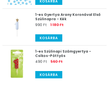
KOSÁRBA
1-es Gyertya Arany Koronával Első
Szülinapra - Kék
990 Ft
1 180 Ft
KOSÁRBA
1-es Szülinapi Számgyertya -
Csíkos-Pöttyös
490 Ft
560 Ft
KOSÁRBA