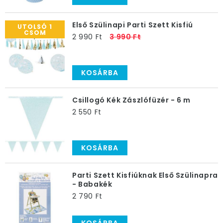
Első Szülinapi Parti Szett Kisfiú
UTOLSÓ 1
CSOM
2 990 Ft
3 990 Ft
KOSÁRBA
Csillogó Kék Zászlófüzér - 6 m
2 550 Ft
KOSÁRBA
Parti Szett Kisfiúknak Első Szülinapra
- Babakék
2 790 Ft