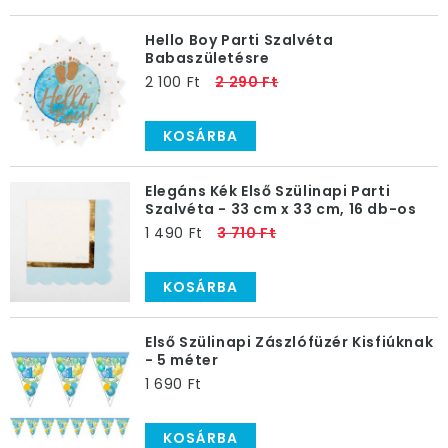
Hello Boy Parti Szalvéta
Babaszületésre
2 100 Ft
2 290 Ft
KOSÁRBA
Elegáns Kék Első Szülinapi Parti
Szalvéta - 33 cm x 33 cm, 16 db-os
1 490 Ft
3 710 Ft
KOSÁRBA
Első Szülinapi Zászlófüzér Kisfiúknak
- 5 méter
1 690 Ft
KOSÁRBA