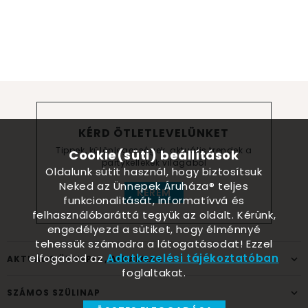
KÉRD ÖTLETLEVELÜNKET
Tippek, különlegességek, aktuális trendek a
Cookie(süti) beállítások
partykellékek világából
Oldalunk sütit használ, hogy biztosítsuk
Neked az Ünnepek Áruháza® teljes
KÉREM
funkcionalitását, informatívvá és
felhasználóbaráttá tegyük az oldalt. Kérünk,
engedélyezd a sütiket, hogy élménnyé
tehessük számodra a látogatásodat! Ezzel
elfogadod az
Adatkezelési tájékoztatóban
AKTUÁLIS ÜNNEPEK, ALKALMAK
foglaltakat.
SZÁMOS SZÜLINAP