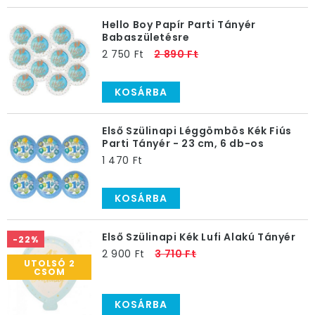
Hello Boy Papír Parti Tányér
Babaszületésre
2 750 Ft
2 890 Ft
KOSÁRBA
Első Szülinapi Léggömbös Kék Fiús
Parti Tányér - 23 cm, 6 db-os
1 470 Ft
KOSÁRBA
Első Szülinapi Kék Lufi Alakú Tányér
-22%
2 900 Ft
3 710 Ft
UTOLSÓ 2
CSOM
KOSÁRBA