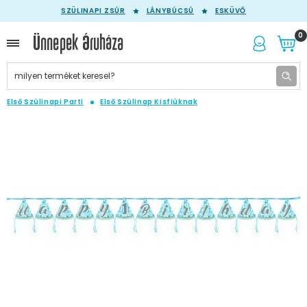
SZÜLINAPI ZSÚR
LÁNYBÚCSÚ
ESKÜVŐ
0
Első Szülinapi Parti
Első Szülinap Kisfiúknak