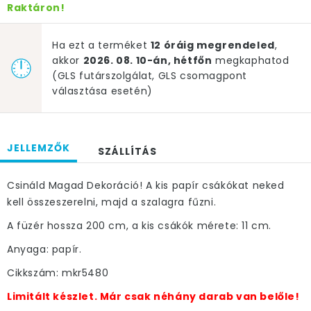
Raktáron!
Ha ezt a terméket
12 óráig megrendeled
,
akkor
2026. 08. 10-án, hétfőn
megkaphatod
(GLS futárszolgálat, GLS csomagpont
választása esetén)
JELLEMZŐK
SZÁLLÍTÁS
Csináld Magad Dekoráció! A kis papír csákókat neked
kell összeszerelni, majd a szalagra fűzni.
A füzér hossza 200 cm, a kis csákók mérete: 11 cm.
Anyaga: papír.
Cikkszám: mkr5480
Limitált készlet. Már csak néhány darab van belőle!