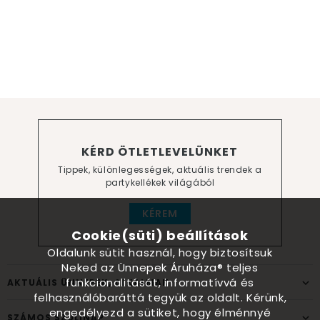
KÉRD ÖTLETLEVELÜNKET
Tippek, különlegességek, aktuális trendek a
partykellékek világából
KÉREM
Cookie(süti) beállítások
Oldalunk sütit használ, hogy biztosítsuk
Neked az Ünnepek Áruháza® teljes
funkcionalitását, informatívvá és
AKTUÁLIS ÜNNEPEK, ALKALMAK
felhasználóbaráttá tegyük az oldalt. Kérünk,
engedélyezd a sütiket, hogy élménnyé
SZÁMOS SZÜLINAP