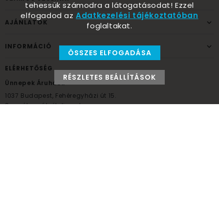
tehessük számodra a látogatásodat! Ezzel
elfogadod az
Adatkezelési tájékoztatóban
AJÁNLATOK
foglaltakat.
INFORMÁCIÓ
ÖSSZES ELFOGADÁSA
ELÉRHETŐSÉG
RÉSZLETES BEÁLLÍTÁSOK
Ünnepek Áruháza
1037
Budapest,
Fehéregyházi út 15.
Személyes átvételi pont
NYITVATARTÁS
Kedd - Péntek: 10:00 - 18:00
Szombat: 9:00 - 14:00
Hétfő, vasárnap: ZÁRVA
+36 30 984 6955
unnepekaruhaza@bwh.hu
UnnepekAruhaza