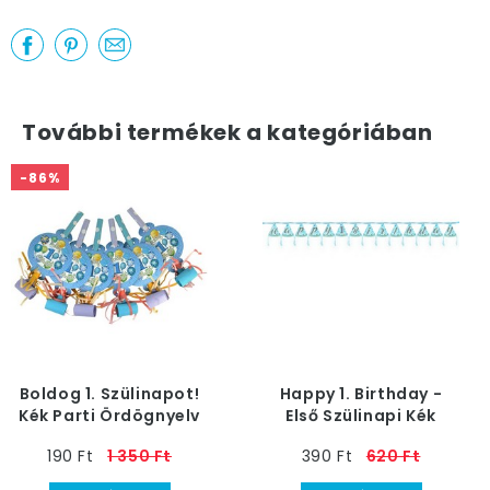
További termékek a kategóriában
-86%
Boldog 1. Szülinapot!
Happy 1. Birthday -
Kék Parti Ördögnyelv
Első Szülinapi Kék
Csákó Banner - 200
190 Ft
1 350 Ft
390 Ft
620 Ft
cm