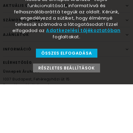
funkcionalitását, informatívvá és
AKTUÁLIS ÜNNEPEK, ALKALMAK
felhasználóbaráttá tegyük az oldalt. Kérünk,
engedélyezd a sütiket, hogy élménnyé
SZÁMOS SZÜLINAP
tehessük számodra a látogatásodat! Ezzel
elfogadod az
Adatkezelési tájékoztatóban
AJÁNLATOK
foglaltakat.
INFORMÁCIÓ
ÖSSZES ELFOGADÁSA
ELÉRHETŐSÉG
RÉSZLETES BEÁLLÍTÁSOK
Ünnepek Áruháza
1037
Budapest,
Fehéregyházi út 15.
Személyes átvételi pont
NYITVATARTÁS
Kedd - Péntek: 10:00 - 18:00
Szombat: 9:00 - 14:00
Hétfő, vasárnap: ZÁRVA
+36 30 984 6955