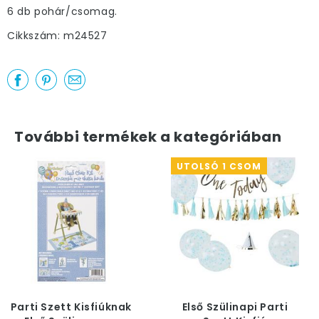
6 db pohár/csomag.
Cikkszám: m24527
További termékek a kategóriában
UTOLSÓ 1 CSOM
Parti Szett Kisfiúknak
Első Szülinapi Parti