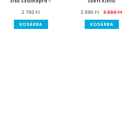
Első Szülinapra -
Szett Kisfiú
Babakék
2 790 Ft
2 990 Ft
3 990 Ft
KOSÁRBA
KOSÁRBA