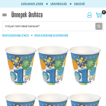
SZÜLINAPI ZSÚR
LÁNYBÚCSÚ
ESKÜVŐ
0
Első Szülinapi Parti
Első Szülinap Kisfiúknak