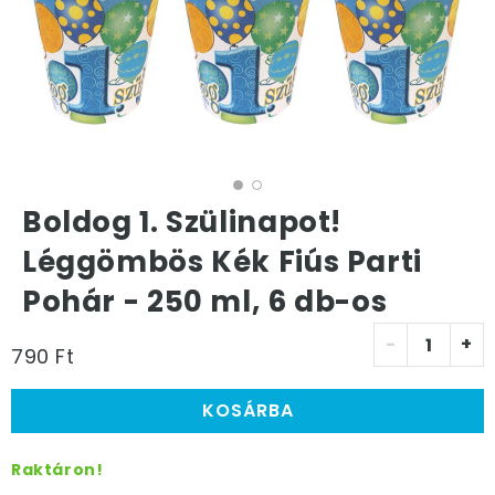
Boldog 1. Szülinapot!
Léggömbös Kék Fiús Parti
Pohár - 250 ml, 6 db-os
-
+
790 Ft
KOSÁRBA
Raktáron!