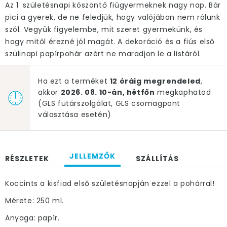
Az 1. születésnapi köszöntő fiúgyermeknek nagy nap. Bár
pici a gyerek, de ne feledjük, hogy valójában nem rólunk
szól. Vegyük figyelembe, mit szeret gyermekünk, és
hogy mitől érezné jól magát. A dekoráció és a fiús első
szülinapi papírpohár azért ne maradjon le a listáról.
Ha ezt a terméket
12 óráig megrendeled
,
akkor
2026. 08. 10-án, hétfőn
megkaphatod
(GLS futárszolgálat, GLS csomagpont
választása esetén)
JELLEMZŐK
RÉSZLETEK
SZÁLLÍTÁS
Koccints a kisfiad első születésnapján ezzel a pohárral!
Mérete: 250 ml.
Anyaga: papír.