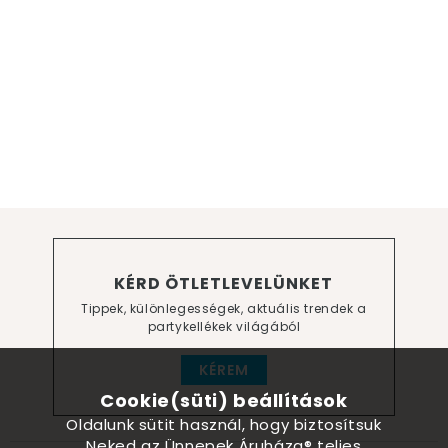
KÉRD ÖTLETLEVELÜNKET
Tippek, különlegességek, aktuális trendek a
partykellékek világából
KÉREM
Cookie(süti) beállítások
Oldalunk sütit használ, hogy biztosítsuk
Neked az Ünnepek Áruháza® teljes