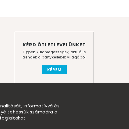
KÉRD ÖTLETLEVELÜNKET
Tippek, különlegességek, aktuális
trendek a partykellékek világából
KÉREM
nalitását, informatívvá és
nnyé tehessük számodra a
foglaltakat.