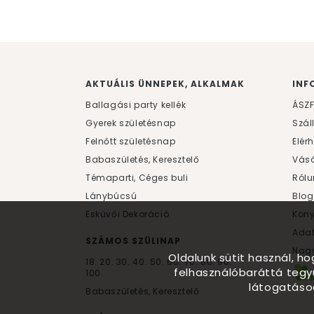
AKTUÁLIS ÜNNEPEK, ALKALMAK
INF
Ballagási party kellék
ÁSZ
Gyerek születésnap
Szál
Felnőtt születésnap
Elér
Babaszületés, Keresztelő
Vásá
Témaparti, Céges buli
Rólu
Lánybúcsú
Blog
Esküvői Dekoráció
Kön
Ada
SZÁMOS SZÜLINAP
Nagy
Oldalunk sütit használ, h
18.
20.
30.
40.
50.
60.
70.
80.
90.
felhasználóbaráttá tegy
100.
látogatáso
Babaszületés, Keresztelő