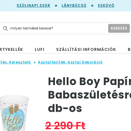
SZÜLINAPI ZSÚR
LÁNYBÚCSÚ
ESKÜVŐ
KERESÉS
RTYKELLÉK
LUFI
SZÁLLÍTÁSI INFORMÁCIÓK
B
tés, Keresztelő
Asztalteríték, Asztal Dekoráció
Hello Boy Papí
Babaszületésre
db-os
2 290 Ft