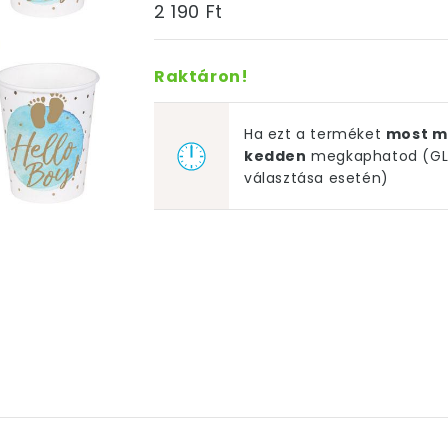
2 190 Ft
Raktáron!
Ha ezt a terméket
most m
kedden
megkaphatod (GLS
választása esetén)