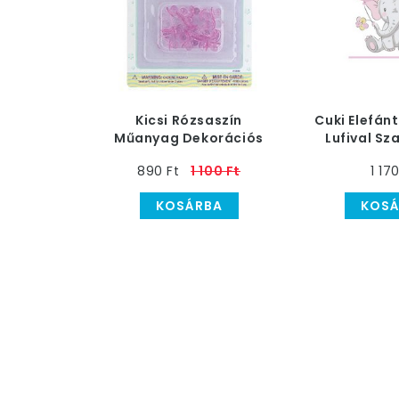
Kicsi Rózsaszín
Cuki Elefán
Műanyag Dekorációs
Lufival Sz
Cumi
db-
890 Ft
1 100 Ft
1 17
KOSÁRBA
KOSÁ