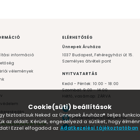
ORMÁCIÓ
ELÉRHETŐSÉG
F
Ünnepek Áruháza
lítási információ
1037
Budapest,
Fehéregyházi út 15.
Személyes átvételi pont
hetőség
rlói vélemények
NYITVATARTÁS
nk
Kedd - Péntek: 10:00 - 18:00
Szombat: 9:00 - 14:00
yv
Hétfő, vasárnap: ZÁRVA
tvédelem
Cookie(süti) beállítások
+36 30 984 6955
kereskedés
ogy biztosítsuk Neked az Ünnepek Áruháza® teljes funkcio
unnepekaruhaza@bwh.hu
ük az oldalt. Kérünk, engedélyezd a sütiket, hogy élmé
Környezetbarát lufik
UnnepekAruhaza
dat! Ezzel elfogadod az
Adatkezelési tájékoztatóban