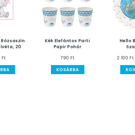
t Rózsaszín
Kék Elefántos Parti
Hello 
alvéta, 20
Papír Pohár
Sza
os
Babasz
0 Ft
790 Ft
2 100 Ft
RBA
KOSÁRBA
KO