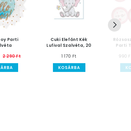
Boy Parti
Cuki Elefánt Kék
Rózsasz
lvéta
Lufival Szalvéta, 20
Parti 
ületésre
db-os
2 290 Ft
1 170 Ft
990 F
SÁRBA
KOSÁRBA
K