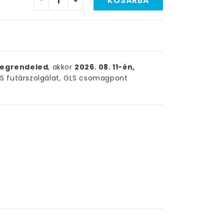
-
+
KOSÁRBA
egrendeled
, akkor
2026. 08. 11-én,
 futárszolgálat, GLS csomagpont