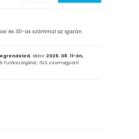
éssel és 30-as számmal az igazán
egrendeled
, akkor
2026. 08. 11-én,
 futárszolgálat, GLS csomagpont