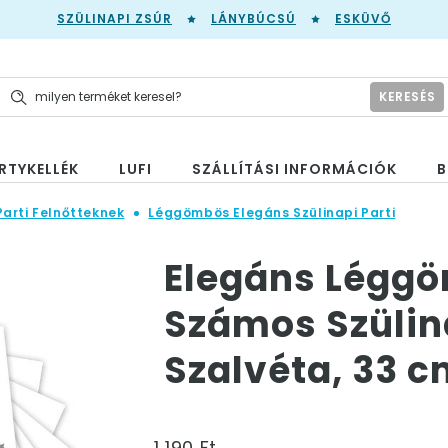
SZÜLINAPI ZSÚR
LÁNYBÚCSÚ
ESKÜVŐ
KERESÉS
RTYKELLÉK
LUFI
SZÁLLÍTÁSI INFORMÁCIÓK
B
Parti Felnőtteknek
Léggömbös Elegáns Szülinapi Parti
Elegáns Légg
Számos Szülina
Szalvéta, 33 c
1 190 Ft