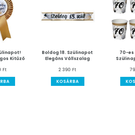
ülinapot!
Boldog 18. Szülinapot
70-es
gos Kitűző
Elegáns Vállszalag
Szülina
éggömbös
Léggöm
0 Ft
2 390 Ft
79
ával
Papír P
RBA
KOSÁRBA
KO