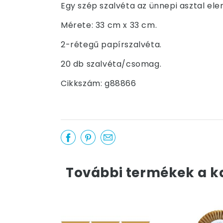
Egy szép szalvéta az ünnepi asztal ele
Mérete: 33 cm x 33 cm.
2-rétegű papírszalvéta.
20 db szalvéta/csomag.
Cikkszám: g88866
További termékek a k