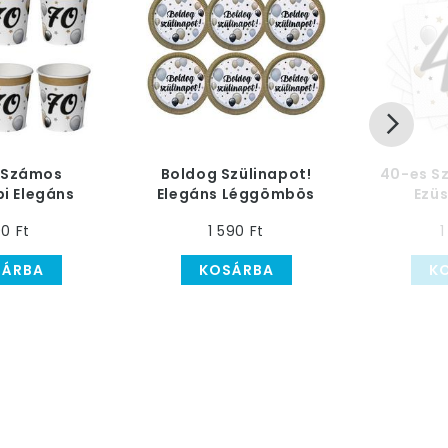
 Számos
Boldog Szülinapot!
40-es S
pi Elegáns
Elegáns Léggömbös
Ezü
bös Parti
Parti Tányér - 23 cm, 6
Léggömb
0 Ft
1 590 Ft
1
ohár, 6 db
db
Part
SÁRBA
KOSÁRBA
K