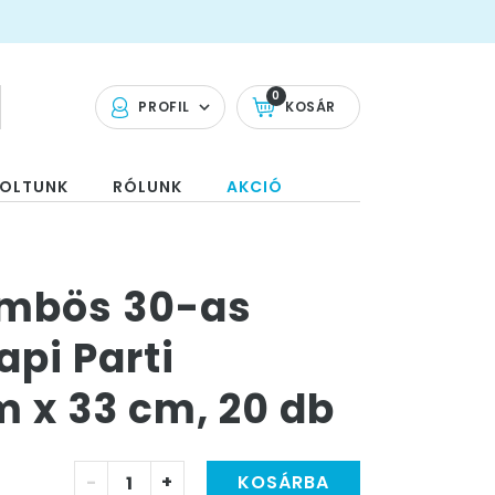
0
PROFIL
KOSÁR
OLTUNK
RÓLUNK
AKCIÓ
ömbös 30-as
pi Parti
m x 33 cm, 20 db
-
+
KOSÁRBA