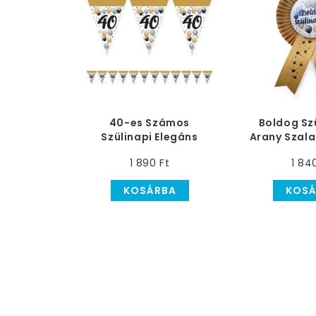
40-es Számos
Boldog Sz
Szülinapi Elegáns
Arany Szala
Léggömbös Parti
Elegáns L
1 890 Ft
1 84
Zászlófüzér - 5 m
Mint
KOSÁRBA
KOSÁ