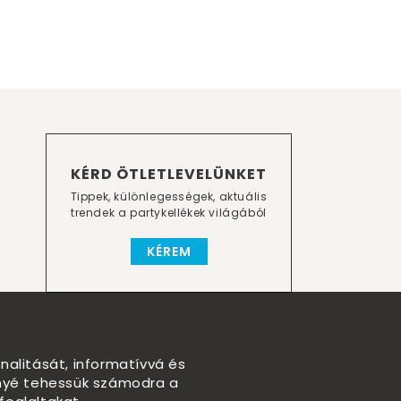
KÉRD ÖTLETLEVELÜNKET
Tippek, különlegességek, aktuális
trendek a partykellékek világából
KÉREM
nalitását, informatívvá és
nnyé tehessük számodra a