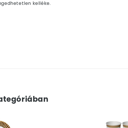
ngedhetetlen kelléke.
ategóriában