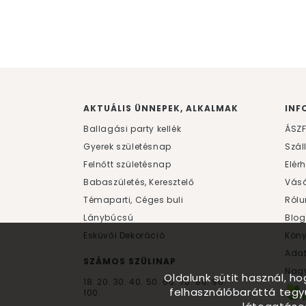
AKTUÁLIS ÜNNEPEK, ALKALMAK
INF
Ballagási party kellék
ÁSZ
Gyerek születésnap
Szál
Felnőtt születésnap
Elér
Babaszületés, Keresztelő
Vásá
Témaparti, Céges buli
Rólu
Lánybúcsú
Blog
Esküvői Dekoráció
Kön
Ada
SZÁMOS SZÜLINAP
Nagy
Oldalunk sütit használ, h
18.
20.
30.
40.
50.
60.
70.
80.
90.
felhasználóbaráttá tegy
100.