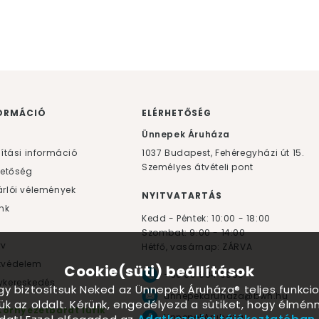
ORMÁCIÓ
ELÉRHETŐSÉG
F
Ünnepek Áruháza
lítási információ
1037
Budapest,
Fehéregyházi út 15.
Személyes átvételi pont
hetőség
rlói vélemények
NYITVATARTÁS
nk
Kedd - Péntek: 10:00 - 18:00
Szombat: 9:00 - 14:00
yv
Hétfő, vasárnap: ZÁRVA
tvédelem
Cookie(süti) beállítások
+36 30 984 6955
kereskedés
ogy biztosítsuk Neked az Ünnepek Áruháza® teljes funkcio
unnepekaruhaza@bwh.hu
ük az oldalt. Kérünk, engedélyezd a sütiket, hogy élmé
Környezetbarát lufik
UnnepekAruhaza