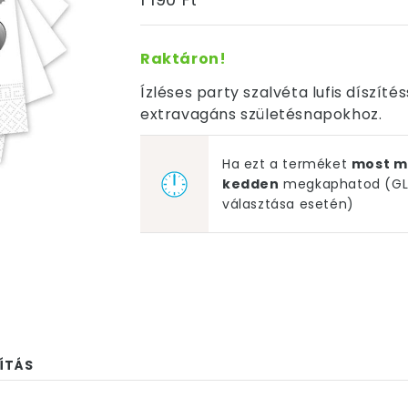
Raktáron!
Ízléses party szalvéta lufis díszít
extravagáns születésnapokhoz.
Ha ezt a terméket
most m
kedden
megkaphatod (GLS
választása esetén)
ÍTÁS