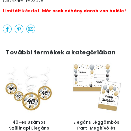
Cikkszám: m23025
Limitált készlet. Már csak néhány darab van belőle!
További termékek a kategóriában
40-es Számos
Elegáns Léggömbös
Szülinapi Elegáns
Parti Meghívó és