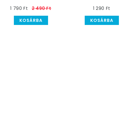
Léggömbös Parti
Boríték - 8 db-os
1 790 Ft
2 490 Ft
1 290 Ft
Függő Dekoráció, 6 db
KOSÁRBA
KOSÁRBA