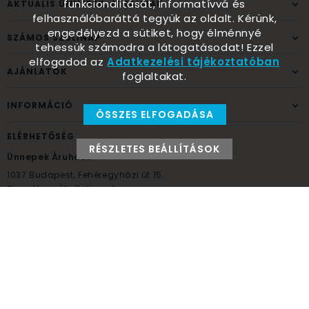
funkcionalitását, informatívvá és
AKTUÁLIS ÜNNEPEK, ALKALMAK
felhasználóbaráttá tegyük az oldalt. Kérünk,
engedélyezd a sütiket, hogy élménnyé
SZÁMOS SZÜLINAP
tehessük számodra a látogatásodat! Ezzel
elfogadod az
Adatkezelési tájékoztatóban
AJÁNLATOK
foglaltakat.
INFORMÁCIÓ
ÖSSZES ELFOGADÁSA
ELÉRHETŐSÉG
RÉSZLETES BEÁLLÍTÁSOK
Ünnepek Áruháza
1037
Budapest,
Fehéregyházi út 15.
Személyes átvételi pont
NYITVATARTÁS
Kedd - Péntek: 10:00 - 18:00
Szombat: 9:00 - 14:00
Hétfő, vasárnap: ZÁRVA
+36 30 984 6955