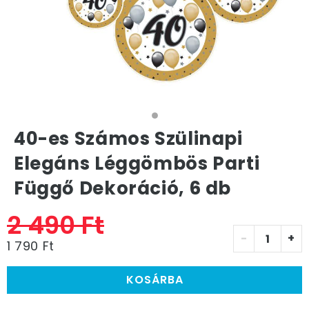
40-es Számos Szülinapi
Elegáns Léggömbös Parti
Függő Dekoráció, 6 db
2 490 Ft
-
+
1 790 Ft
KOSÁRBA