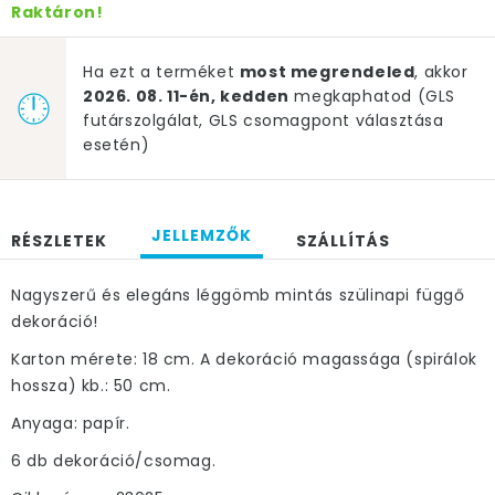
Raktáron!
Ha ezt a terméket
most megrendeled
, akkor
2026. 08. 11-én, kedden
megkaphatod (GLS
futárszolgálat, GLS csomagpont választása
esetén)
JELLEMZŐK
RÉSZLETEK
SZÁLLÍTÁS
Nagyszerű és elegáns léggömb mintás szülinapi függő
dekoráció!
Karton mérete: 18 cm. A dekoráció magassága (spirálok
hossza) kb.: 50 cm.
Anyaga: papír.
6 db dekoráció/csomag.