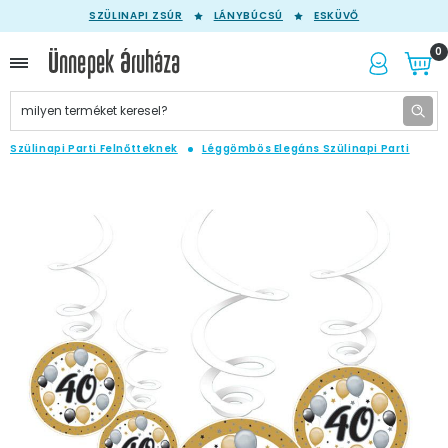
SZÜLINAPI ZSÚR
LÁNYBÚCSÚ
ESKÜVŐ
0
Szülinapi Parti Felnőtteknek
Léggömbös Elegáns Szülinapi Parti