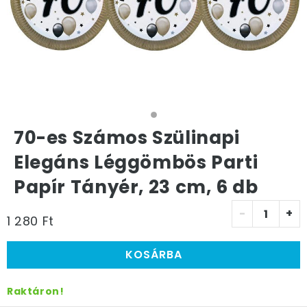
70-es Számos Szülinapi
Elegáns Léggömbös Parti
Papír Tányér, 23 cm, 6 db
-
+
1 280 Ft
KOSÁRBA
Raktáron!