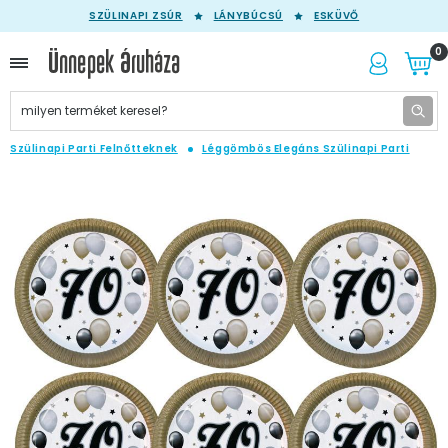
SZÜLINAPI ZSÚR
LÁNYBÚCSÚ
ESKÜVŐ
0
Szülinapi Parti Felnőtteknek
Léggömbös Elegáns Szülinapi Parti