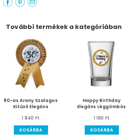
További termékek a kategóriában
80-as Arany Szalagos
Happy Birthday
Kitűző Elegáns
Elegáns Léggömbös
Léggömbös Mintával
Szülinapi Feles Pohár
1 840 Ft
1 190 Ft
KOSÁRBA
KOSÁRBA