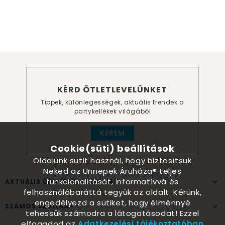
KÉRD ÖTLETLEVELÜNKET
Tippek, különlegességek, aktuális trendek a
partykellékek világából
KÉREM
Cookie(süti) beállítások
Oldalunk sütit használ, hogy biztosítsuk
Neked az Ünnepek Áruháza® teljes
funkcionalitását, informatívvá és
AKTUÁLIS ÜNNEPEK, ALKALMAK
felhasználóbaráttá tegyük az oldalt. Kérünk,
engedélyezd a sütiket, hogy élménnyé
SZÁMOS SZÜLINAP
tehessük számodra a látogatásodat! Ezzel
elfogadod az
Adatkezelési tájékoztatóban