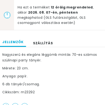
Ha ezt a terméket
12 óráig megrendeled
,
akkor
2026. 08. 07-én, pénteken
megkaphatod (GLS futárszolgálat, GLS
csomagpont választása esetén)
JELLEMZŐK
SZÁLLÍTÁS
Nagyszerű és elegáns léggömb mintás 70-es számos
szülinapi party tányér.
Mérete: 23 cm.
Anyaga: papír.
6 db tányér/csomag.
Cikkszám: m23292