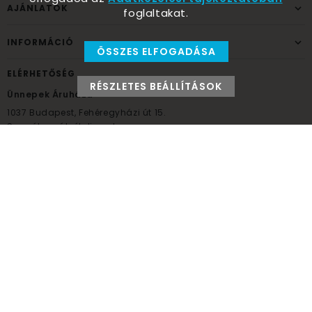
AJÁNLATOK
foglaltakat.
INFORMÁCIÓ
ÖSSZES ELFOGADÁSA
ELÉRHETŐSÉG
RÉSZLETES BEÁLLÍTÁSOK
Ünnepek Áruháza
1037
Budapest,
Fehéregyházi út 15.
Személyes átvételi pont
NYITVATARTÁS
Kedd - Péntek: 10:00 - 18:00
Szombat: 9:00 - 14:00
Hétfő, vasárnap: ZÁRVA
+36 30 984 6955
unnepekaruhaza@bwh.hu
UnnepekAruhaza