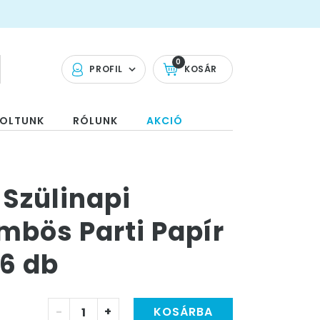
0
PROFIL
KOSÁR
OLTUNK
RÓLUNK
AKCIÓ
Szülinapi
mbös Parti Papír
 6 db
-
+
KOSÁRBA