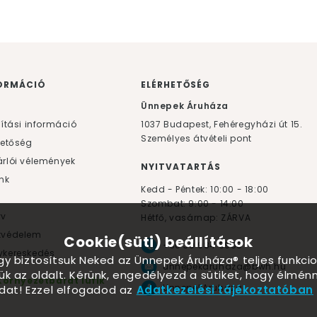
ORMÁCIÓ
ELÉRHETŐSÉG
F
Ünnepek Áruháza
lítási információ
1037
Budapest,
Fehéregyházi út 15.
Személyes átvételi pont
hetőség
rlói vélemények
NYITVATARTÁS
nk
Kedd - Péntek: 10:00 - 18:00
Szombat: 9:00 - 14:00
yv
Hétfő, vasárnap: ZÁRVA
tvédelem
Cookie(süti) beállítások
+36 30 984 6955
kereskedés
ogy biztosítsuk Neked az Ünnepek Áruháza® teljes funkcio
unnepekaruhaza@bwh.hu
ük az oldalt. Kérünk, engedélyezd a sütiket, hogy élmé
Környezetbarát lufik
UnnepekAruhaza
dat! Ezzel elfogadod az
Adatkezelési tájékoztatóban