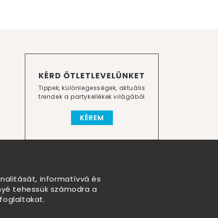
KÉRD ÖTLETLEVELÜNKET
Tippek, különlegességek, aktuális
trendek a partykellékek világából
KÉREM
nalitását, informatívvá és
nnyé tehessük számodra a
foglaltakat.