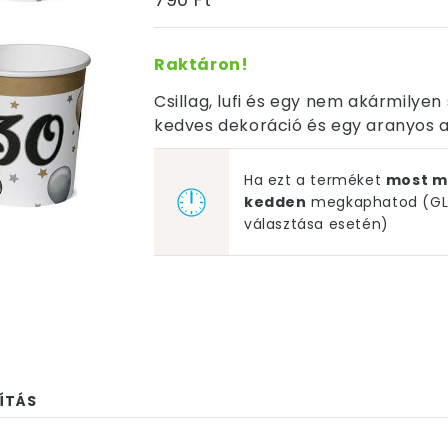
Raktáron!
Csillag, lufi és egy nem akármilye
kedves dekoráció és egy aranyos 
Ha ezt a terméket
most m
kedden
megkaphatod (GLS
választása esetén)
ÍTÁS