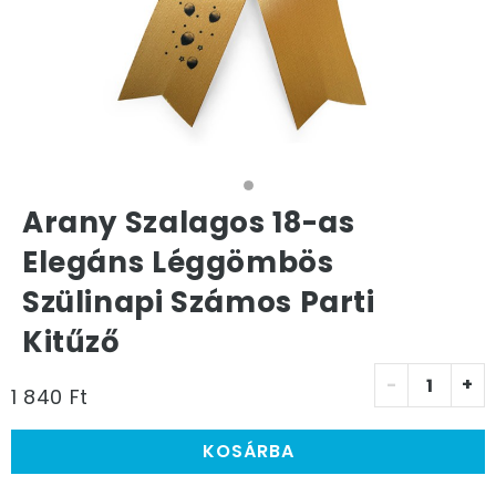
Arany Szalagos 18-as
Elegáns Léggömbös
Szülinapi Számos Parti
Kitűző
-
+
1 840 Ft
KOSÁRBA