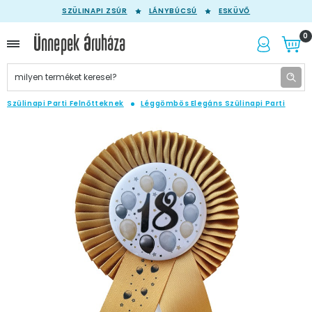
SZÜLINAPI ZSÚR
LÁNYBÚCSÚ
ESKÜVŐ
0
Szülinapi Parti Felnőtteknek
Léggömbös Elegáns Szülinapi Parti