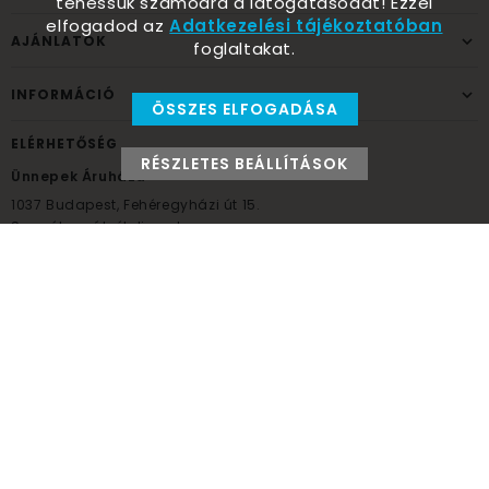
tehessük számodra a látogatásodat! Ezzel
elfogadod az
Adatkezelési tájékoztatóban
AJÁNLATOK
foglaltakat.
INFORMÁCIÓ
ÖSSZES ELFOGADÁSA
ELÉRHETŐSÉG
RÉSZLETES BEÁLLÍTÁSOK
Ünnepek Áruháza
1037
Budapest,
Fehéregyházi út 15.
Személyes átvételi pont
NYITVATARTÁS
Kedd - Péntek: 10:00 - 18:00
Szombat: 9:00 - 14:00
Hétfő, vasárnap: ZÁRVA
+36 30 984 6955
unnepekaruhaza@bwh.hu
UnnepekAruhaza