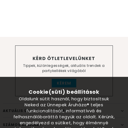
KÉRD ÖTLETLEVELÜNKET
Tippek, különlegességek, aktuális trendek a
partykellékek világából
KÉREM
Cookie(süti) beállítások
Oldalunk sütit használ, hogy biztosítsuk
Neked az Ünnepek Áruháza® teljes
funkcionalitását, informatívvá és
AKTUÁLIS ÜNNEPEK, ALKALMAK
felhasználóbaráttá tegyük az oldalt. Kérünk,
engedélyezd a sütiket, hogy élménnyé
SZÁMOS SZÜLINAP