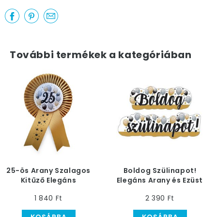
További termékek a kategóriában
25-ös Arany Szalagos
Boldog Szülinapot!
Kitűző Elegáns
Elegáns Arany és Ezüst
Léggömbös Mintával
Léggömbös Banner
1 840 Ft
2 390 Ft
Dekoráció