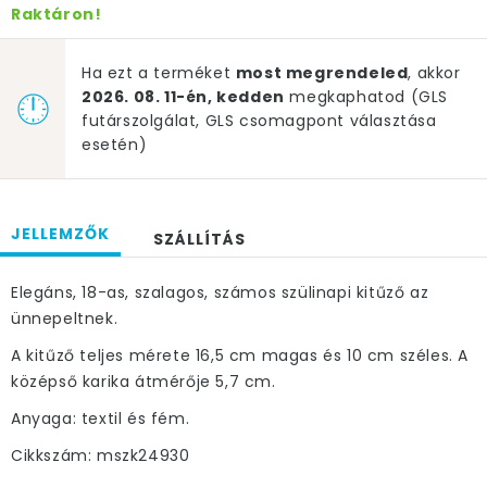
Raktáron!
Ha ezt a terméket
most megrendeled
, akkor
2026. 08. 11-én, kedden
megkaphatod (GLS
futárszolgálat, GLS csomagpont választása
esetén)
JELLEMZŐK
SZÁLLÍTÁS
Elegáns, 18-as, szalagos, számos szülinapi kitűző az
ünnepeltnek.
A kitűző teljes mérete 16,5 cm magas és 10 cm széles. A
középső karika átmérője 5,7 cm.
Anyaga: textil és fém.
Cikkszám: mszk24930