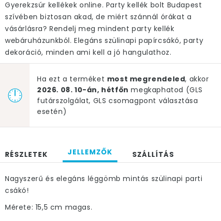
Gyerekzsúr kellékek online. Party kellék bolt Budapest
szívében biztosan akad, de miért szánnál órákat a
vásárlásra? Rendelj meg mindent party kellék
webáruházunkból. Elegáns szülinapi papírcsákó, party
dekoráció, minden ami kell a jó hangulathoz.
Ha ezt a terméket
most megrendeled
, akkor
2026. 08. 10-án, hétfőn
megkaphatod (GLS
futárszolgálat, GLS csomagpont választása
esetén)
JELLEMZŐK
RÉSZLETEK
SZÁLLÍTÁS
Nagyszerű és elegáns léggömb mintás szülinapi parti
csákó!
Mérete: 15,5 cm magas.