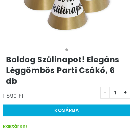
Boldog Szülinapot! Elegáns
Léggömbös Parti Csákó, 6
db
-
+
1 590 Ft
KOSÁRBA
Raktáron!