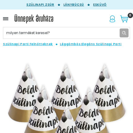
SZÜLINAPI ZSÚR
LÁNYBÚCSÚ
ESKÜVŐ
0
Szülinapi Parti Felnőtteknek
Léggömbös Elegáns Szülinapi Parti