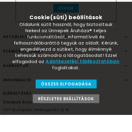
KÉREM
Cookie(süti) beállítások
Oldalunk sütit használ, hogy biztosítsuk
Neked az Ünnepek Áruháza® teljes
funkcionalitását, informatívvá és
AKTUÁLIS ÜNNEPEK, ALKALMAK
felhasználóbaráttá tegyük az oldalt. Kérünk,
engedélyezd a sütiket, hogy élménnyé
SZÁMOS SZÜLINAP
tehessük számodra a látogatásodat! Ezzel
elfogadod az
Adatkezelési tájékoztatóban
AJÁNLATOK
foglaltakat.
INFORMÁCIÓ
ÖSSZES ELFOGADÁSA
ELÉRHETŐSÉG
RÉSZLETES BEÁLLÍTÁSOK
Ünnepek Áruháza
1037
Budapest,
Fehéregyházi út 15.
Személyes átvételi pont
NYITVATARTÁS