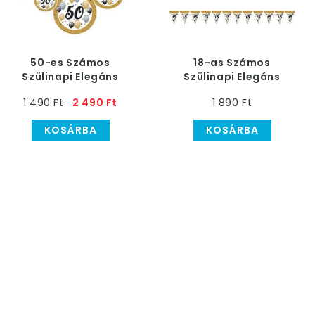
50-es Számos
18-as Számos
Szülinapi Elegáns
Szülinapi Elegáns
Léggömbös Parti
Léggömbös Parti
1 490 Ft
2 490 Ft
1 890 Ft
Függő Dekoráció, 6 db
Zászlófüzér - 5 m
KOSÁRBA
KOSÁRBA