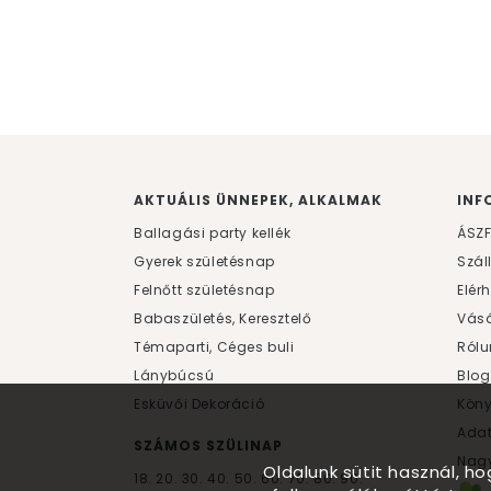
AKTUÁLIS ÜNNEPEK, ALKALMAK
INF
Ballagási party kellék
ÁSZ
Gyerek születésnap
Szál
Felnőtt születésnap
Elér
Babaszületés, Keresztelő
Vásá
Témaparti, Céges buli
Rólu
Lánybúcsú
Blog
Esküvői Dekoráció
Kön
Ada
SZÁMOS SZÜLINAP
Nagy
Oldalunk sütit használ, h
18.
20.
30.
40.
50.
60.
70.
80.
90.