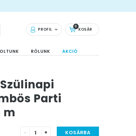
0
PROFIL
KOSÁR
OLTUNK
RÓLUNK
AKCIÓ
Szülinapi
mbös Parti
5 m
-
+
KOSÁRBA