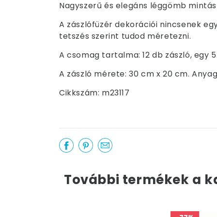
Nagyszerű és elegáns léggömb mintás 
A zászlófüzér dekorációi nincsenek eg
tetszés szerint tudod méretezni.
A csomag tartalma: 12 db zászló, egy 5
A zászló mérete: 30 cm x 20 cm. Anyag
Cikkszám: m23117
További termékek a k