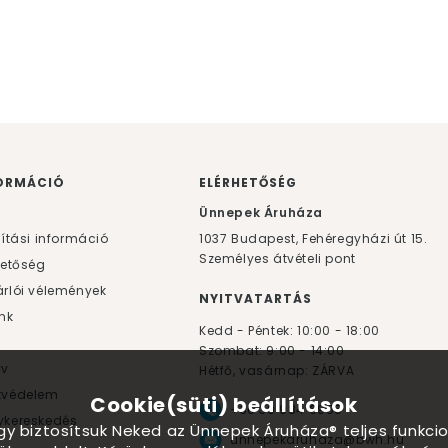
ORMÁCIÓ
ELÉRHETŐSÉG
F
Ünnepek Áruháza
lítási információ
1037
Budapest,
Fehéregyházi út 15.
Személyes átvételi pont
hetőség
rlói vélemények
NYITVATARTÁS
nk
Kedd - Péntek: 10:00 - 18:00
Szombat: 9:00 - 14:00
yv
Hétfő, vasárnap: ZÁRVA
tvédelem
Cookie(süti) beállítások
+36 30 984 6955
kereskedés
ogy biztosítsuk Neked az Ünnepek Áruháza® teljes funkcio
unnepekaruhaza@bwh.hu