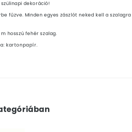
szülinapi dekoráció!
ybe fűzve. Minden egyes zászlót neked kell a szalagr
 m hosszú fehér szalag.
a: kartonpapír.
ategóriában