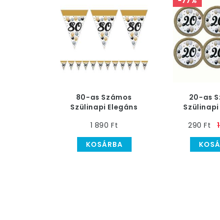
-77%
80-as Számos
20-as 
Szülinapi Elegáns
Szülinapi
Léggömbös Parti
Léggömbö
1 890 Ft
290 Ft
Zászlófüzér - 5 m
Tányér - 2
KOSÁRBA
KOSÁ