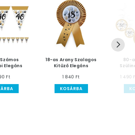
 Számos
18-as Arany Szalagos
80-a
pi Elegáns
Kitűző Elegáns
Szülin
bös Parti
Léggömbös Mintával
Léggö
90 Ft
1 840 Ft
1 490 
üzér - 5 m
Függő De
SÁRBA
KOSÁRBA
K