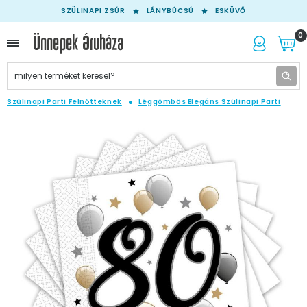
SZÜLINAPI ZSÚR
LÁNYBÚCSÚ
ESKÜVŐ
0
Szülinapi Parti Felnőtteknek
Léggömbös Elegáns Szülinapi Parti