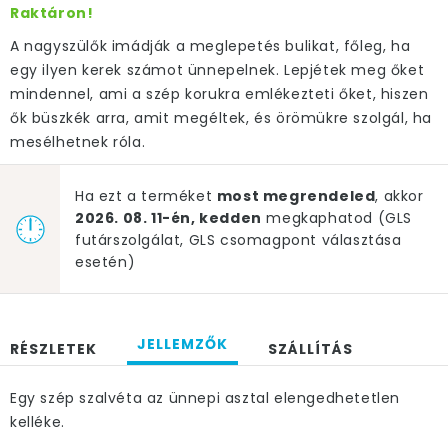
Raktáron!
A nagyszülők imádják a meglepetés bulikat, főleg, ha
egy ilyen kerek számot ünnepelnek. Lepjétek meg őket
mindennel, ami a szép korukra emlékezteti őket, hiszen
ők büszkék arra, amit megéltek, és örömükre szolgál, ha
mesélhetnek róla.
Ha ezt a terméket
most megrendeled
, akkor
2026. 08. 11-én, kedden
megkaphatod (GLS
futárszolgálat, GLS csomagpont választása
esetén)
JELLEMZŐK
RÉSZLETEK
SZÁLLÍTÁS
Egy szép szalvéta az ünnepi asztal elengedhetetlen
kelléke.