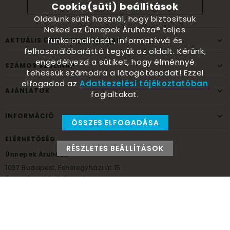
Cookie(süti) beállítások
Oldalunk sütit használ, hogy biztosítsuk
Neked az Ünnepek Áruháza® teljes
funkcionalitását, informatívvá és
AKTUÁLIS ÜNNEPEK, ALKALMAK
felhasználóbaráttá tegyük az oldalt. Kérünk,
engedélyezd a sütiket, hogy élménnyé
SZÁMOS SZÜLINAP
tehessük számodra a látogatásodat! Ezzel
elfogadod az
Adatkezelési tájékoztatóban
AJÁNLATOK
foglaltakat.
INFORMÁCIÓ
ÖSSZES ELFOGADÁSA
ELÉRHETŐSÉG
RÉSZLETES BEÁLLÍTÁSOK
Ünnepek Áruháza
1037
Budapest,
Fehéregyházi út 15.
Személyes átvételi pont
NYITVATARTÁS
Kedd - Péntek: 10:00 - 18:00
Szombat: 9:00 - 14:00