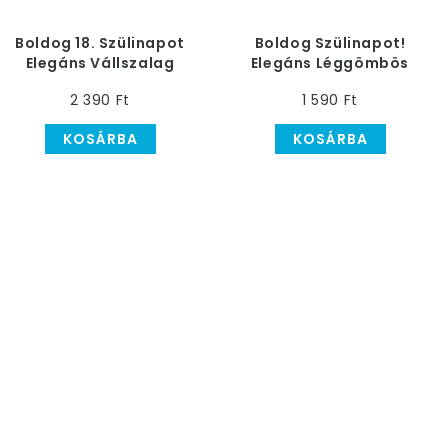
Boldog 18. Szülinapot
Boldog Szülinapot!
Elegáns Vállszalag
Elegáns Léggömbös
Parti Csákó, 6 db
2 390 Ft
1 590 Ft
KOSÁRBA
KOSÁRBA