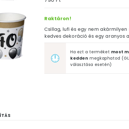
Raktáron!
Csillag, lufi és egy nem akármilye
kedves dekoráció és egy aranyos 
Ha ezt a terméket
most m
kedden
megkaphatod (GLS
választása esetén)
ÍTÁS