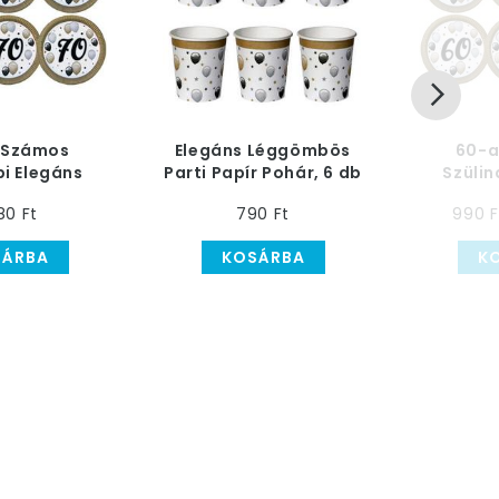
 Számos
Elegáns Léggömbös
60-a
pi Elegáns
Parti Papír Pohár, 6 db
Szülin
bös Parti
Léggö
80 Ft
790 Ft
990 F
23 cm, 6 db
Tányér 
SÁRBA
KOSÁRBA
K