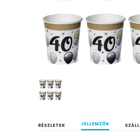
JELLEMZŐK
RÉSZLETEK
SZÁLL