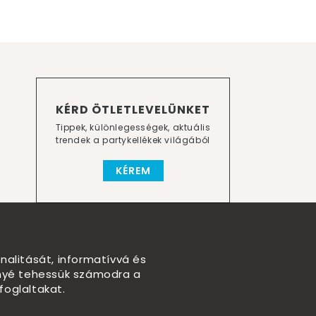
KÉRD ÖTLETLEVELÜNKET
Tippek, különlegességek, aktuális
trendek a partykellékek világából
KÉREM
nalitását, informatívvá és
nnyé tehessük számodra a
foglaltakat.