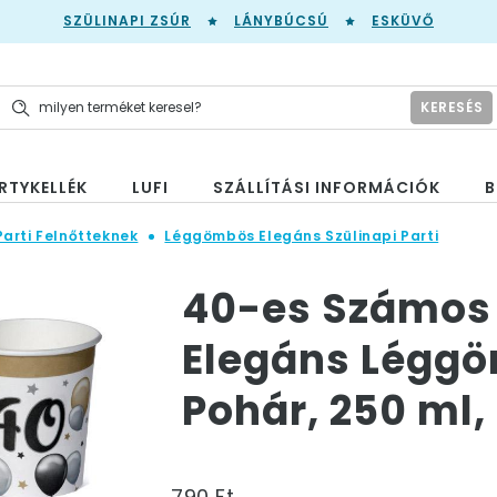
SZÜLINAPI ZSÚR
LÁNYBÚCSÚ
ESKÜVŐ
KERESÉS
RTYKELLÉK
LUFI
SZÁLLÍTÁSI INFORMÁCIÓK
B
Parti Felnőtteknek
Léggömbös Elegáns Szülinapi Parti
40-es Számos 
Elegáns Léggö
Pohár, 250 ml,
790 Ft