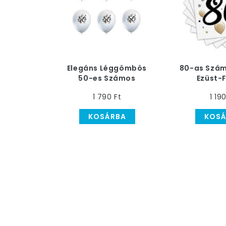
Elegáns Léggömbös
80-as Szám
50-es Számos
Ezüst-
Szülinapi Parti Lufi - 6
Léggömbös 
1 790 Ft
1 19
db-os
Parti S
KOSÁRBA
KOSÁ