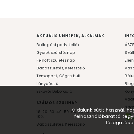
AKTUÁLIS ÜNNEPEK, ALKALMAK
INF
Ballagási party kellék
ÁSZ
Gyerek születésnap
Szál
Felnőtt születésnap
Elér
Babaszületés, Keresztelő
Vásá
Témaparti, Céges buli
Rólu
Lánybúcsú
Blog
Esküvői Dekoráció
Kön
Ada
SZÁMOS SZÜLINAP
Nagy
Oldalunk sütit használ, h
18.
20.
30.
40.
50.
60.
70.
80.
90.
felhasználóbaráttá tegy
100.
látogatáso
Babaszületés, Keresztelő