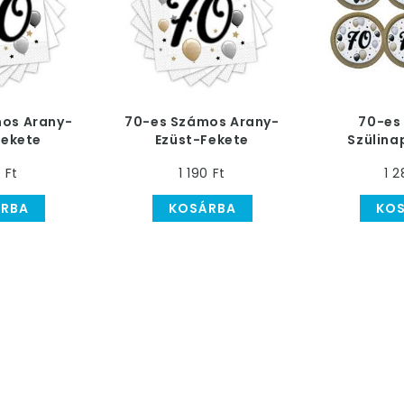
os Arany-
70-es Számos Arany-
70-es
Fekete
Ezüst-Fekete
Szülina
Szülinapi
Léggömbös Szülinapi
Léggöm
0 Ft
1 190 Ft
1 2
zalvéta
Parti Szalvéta
Tányér - 
RBA
KOSÁRBA
KO