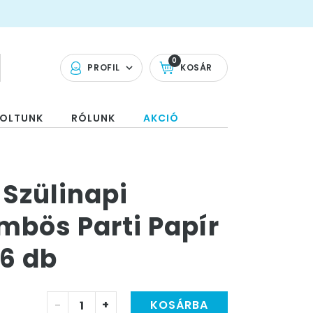
0
PROFIL
KOSÁR
OLTUNK
RÓLUNK
AKCIÓ
Szülinapi
mbös Parti Papír
 6 db
-
+
KOSÁRBA