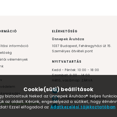
ORMÁCIÓ
ELÉRHETŐSÉG
F
Ünnepek Áruháza
lítási információ
1037
Budapest,
Fehéregyházi út 15.
Személyes átvételi pont
hetőség
rlói vélemények
NYITVATARTÁS
nk
Kedd - Péntek: 10:00 - 18:00
Szombat: 9:00 - 14:00
yv
Hétfő, vasárnap: ZÁRVA
tvédelem
Cookie(süti) beállítások
+36 30 984 6955
kereskedés
ogy biztosítsuk Neked az Ünnepek Áruháza® teljes funkcio
unnepekaruhaza@bwh.hu
ük az oldalt. Kérünk, engedélyezd a sütiket, hogy élmé
Környezetbarát lufik
UnnepekAruhaza
dat! Ezzel elfogadod az
Adatkezelési tájékoztatóban