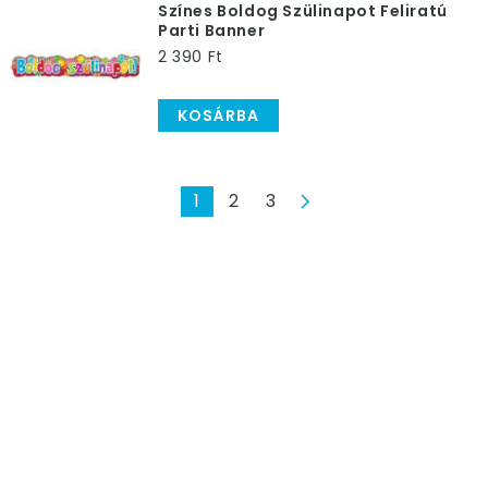
Színes Boldog Szülinapot Feliratú
Parti Banner
2 390 Ft
KOSÁRBA
1
2
3