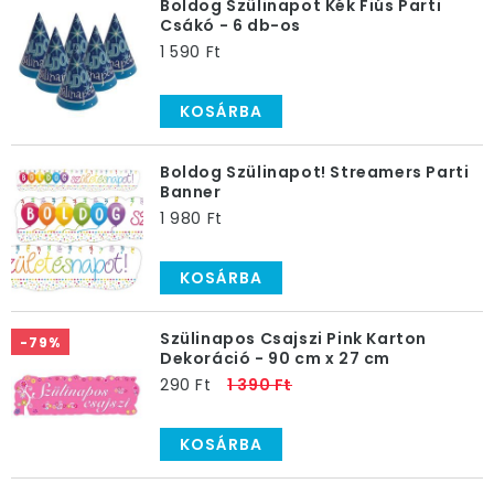
Boldog Szülinapot Kék Fiús Parti
Csákó - 6 db-os
1 590 Ft
KOSÁRBA
Boldog Szülinapot! Streamers Parti
Banner
1 980 Ft
KOSÁRBA
Szülinapos Csajszi Pink Karton
-79%
Dekoráció - 90 cm x 27 cm
290 Ft
1 390 Ft
KOSÁRBA