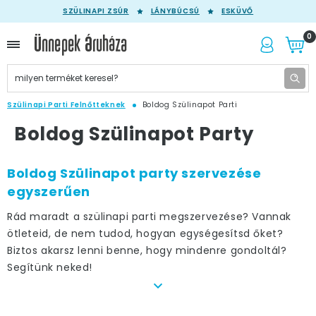
SZÜLINAPI ZSÚR
LÁNYBÚCSÚ
ESKÜVŐ
0
Szülinapi Parti Felnőtteknek
Boldog Szülinapot Parti
Boldog Szülinapot Party
Boldog Szülinapot party szervezése
egyszerűen
Rád maradt a szülinapi parti megszervezése? Vannak
ötleteid, de nem tudod, hogyan egységesítsd őket?
Biztos akarsz lenni benne, hogy mindenre gondoltál?
Segítünk neked!
A gyerekek számára nincs is nagyobb ünnep a saját
születésnapjuknál. Néha már jobban várják, mint a