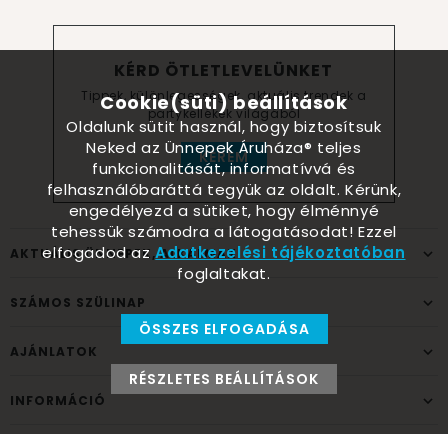
KÉRD ÖTLETLEVELÜNKET
Tippek, különlegességek, aktuális trendek a
Cookie(süti) beállítások
partykellékek világából
Oldalunk sütit használ, hogy biztosítsuk
Neked az Ünnepek Áruháza® teljes
KÉREM
funkcionalitását, informatívvá és
felhasználóbaráttá tegyük az oldalt. Kérünk,
engedélyezd a sütiket, hogy élménnyé
tehessük számodra a látogatásodat! Ezzel
elfogadod az
Adatkezelési tájékoztatóban
AKTUÁLIS ÜNNEPEK, ALKALMAK
foglaltakat.
SZÁMOS SZÜLINAP
ÖSSZES ELFOGADÁSA
AJÁNLATOK
RÉSZLETES BEÁLLÍTÁSOK
INFORMÁCIÓ
ELÉRHETŐSÉG