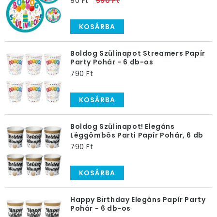
90 Ft
590 Ft
Egy születésnap megszervezése nem egyszerű feladat,
hiszen a dekoráción kívül gondoskodni kell még az
KOSÁRBA
ételről, italról, elfoglaltságról is. Mi segítünk, hogy az
alapokkal ne legyen gondod: szerezz be mindent egy
Boldog Szülinapot Streamers Papír
helyről!
Party Pohár - 6 db-os
790 Ft
KOSÁRBA
Boldog Szülinapot! Elegáns
Léggömbös Parti Papír Pohár, 6 db
790 Ft
KOSÁRBA
Happy Birthday Elegáns Papír Party
Pohár - 6 db-os