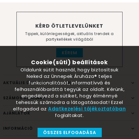
KÉRD ÖTLETLEVELÜNKET
Tippek, különlegességek, aktuális trendek a
partykellékek világából
KÉREM
Cookie(süti) beállítások
Oldalunk sütit használ, hogy biztosítsuk
Neked az Ünnepek Áruháza® teljes
funkcionalitását, informatívvá és
AKTUÁLIS ÜNNEPEK, ALKALMAK
felhasználóbaráttá tegyük az oldalt. Kérünk,
engedélyezd a sütiket, hogy élménnyé
SZÁMOS SZÜLINAP
tehessük számodra a látogatásodat! Ezzel
elfogadod az
Adatkezelési tájékoztatóban
AJÁNLATOK
foglaltakat.
INFORMÁCIÓ
ÖSSZES ELFOGADÁSA