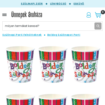
SZÜLINAPI ZSÚR
LÁNYBÚCSÚ
ESKÜVŐ
0
Szülinapi Parti Felnőtteknek
Boldog Szülinapot Parti