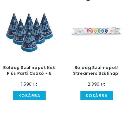
Boldog Szülinapot Kék
Boldog Szülinapot!
Fiús Parti Csákó - 6
Streamers Szülinapi
db-os
Parti Vállszalag
1 590 Ft
2 390 Ft
KOSÁRBA
KOSÁRBA