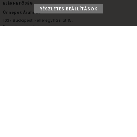
ELÉRHETŐSÉG
RÉSZLETES BEÁLLÍTÁSOK
Ünnepek Áruháza
1037
Budapest,
Fehéregyházi út 15.
Személyes átvételi pont
NYITVATARTÁS
Kedd - Péntek: 10:00 - 18:00
Szombat: 9:00 - 14:00
Hétfő, vasárnap: ZÁRVA
+36 30 984 6955
unnepekaruhaza@bwh.hu
UnnepekAruhaza
Ünnepek Áruháza © a partikellék specialista