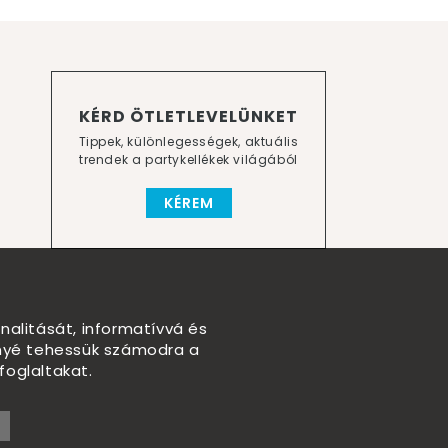
KÉRD ÖTLETLEVELÜNKET
Tippek, különlegességek, aktuális
trendek a partykellékek világából
KÉREM
nalitását, informatívvá és
nnyé tehessük számodra a
foglaltakat.