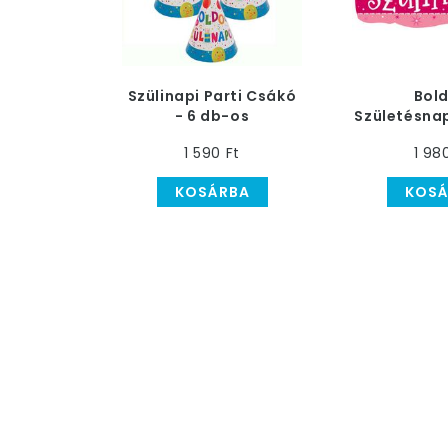
Szülinapi Parti Csákó
Bol
- 6 db-os
Születésnap
- rózsasz
1 590 Ft
1 98
ban
KOSÁRBA
KOSÁ