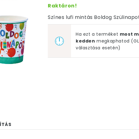
Raktáron!
Színes lufi mintás Boldog Szülinapot
Ha ezt a terméket
most m
kedden
megkaphatod (GLS
választása esetén)
ÍTÁS