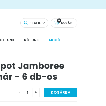
0
PROFIL
KOSÁR
OLTUNK
RÓLUNK
AKCIÓ
apot Jamboree
hár - 6 db-os
-
+
KOSÁRBA