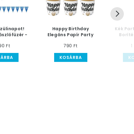
zülinapot!
Happy Birthday
Kék Par
ászlófüzér -
Elegáns Papír Party
Boríté
5 m
Pohár - 6 db-os
90 Ft
790 Ft
1
SÁRBA
KOSÁRBA
K