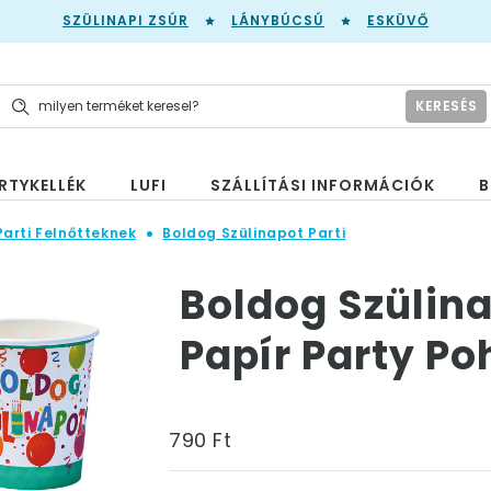
SZÜLINAPI ZSÚR
LÁNYBÚCSÚ
ESKÜVŐ
KERESÉS
RTYKELLÉK
LUFI
SZÁLLÍTÁSI INFORMÁCIÓK
B
Parti Felnőtteknek
Boldog Szülinapot Parti
Boldog Szülin
Papír Party Po
790 Ft