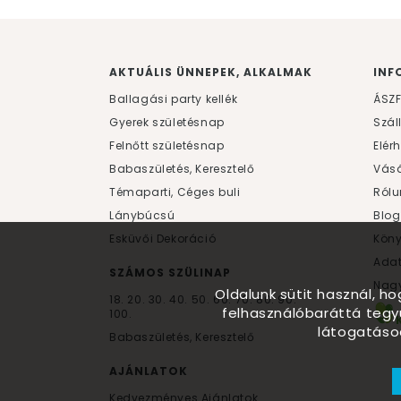
AKTUÁLIS ÜNNEPEK, ALKALMAK
INF
Ballagási party kellék
ÁSZ
Gyerek születésnap
Szál
Felnőtt születésnap
Elér
Babaszületés, Keresztelő
Vásá
Témaparti, Céges buli
Rólu
Lánybúcsú
Blog
Esküvői Dekoráció
Kön
Ada
SZÁMOS SZÜLINAP
Nagy
Oldalunk sütit használ, h
18.
20.
30.
40.
50.
60.
70.
80.
90.
felhasználóbaráttá tegy
100.
látogatáso
Babaszületés, Keresztelő
AJÁNLATOK
Kedvezményes Ajánlatok