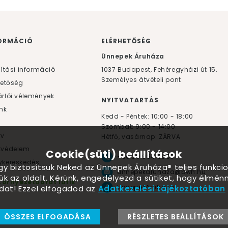
ORMÁCIÓ
ELÉRHETŐSÉG
F
Ünnepek Áruháza
lítási információ
1037
Budapest,
Fehéregyházi út 15.
Személyes átvételi pont
hetőség
rlói vélemények
NYITVATARTÁS
nk
Kedd - Péntek: 10:00 - 18:00
Szombat: 9:00 - 14:00
yv
Hétfő, vasárnap: ZÁRVA
tvédelem
Cookie(süti) beállítások
+36 30 984 6955
kereskedés
ogy biztosítsuk Neked az Ünnepek Áruháza® teljes funkcio
unnepekaruhaza@bwh.hu
ük az oldalt. Kérünk, engedélyezd a sütiket, hogy élmé
Környezetbarát lufik
UnnepekAruhaza
dat! Ezzel elfogadod az
Adatkezelési tájékoztatóban
ÖSSZES ELFOGADÁSA
RÉSZLETES BEÁLLÍTÁSOK